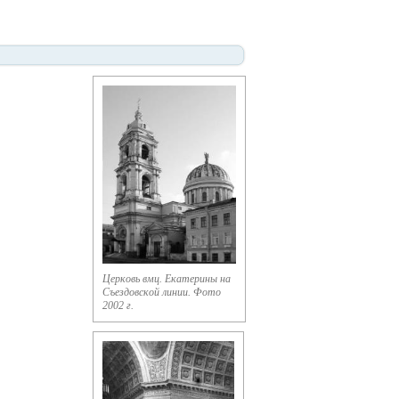
Церковь вмц. Екатерины на
Съездовской линии. Фото
2002 г.