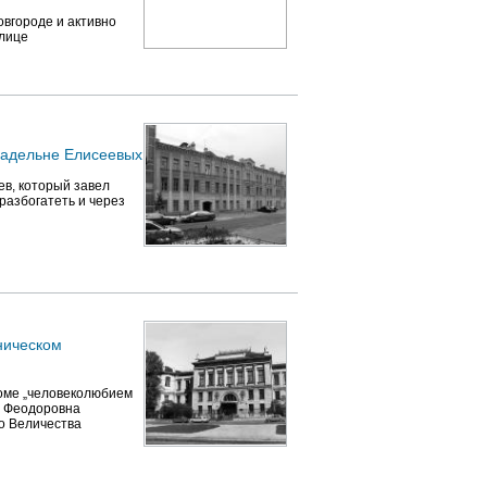
овгороде и активно
олице
гадельне Елисеевых
ев, который завел
разбогатеть и через
ническом
доме „человеколюбием
я Феодоровна
о Величества