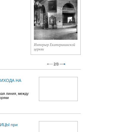
Интерьер Екатерининской
церкви
2
/
3
ИХОДА НА
кая линия, между
оряки
Часовня Нерукотворного
Спаса у Таможни
ДИЦЫ при