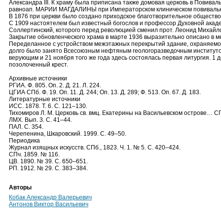
Александра III. К храму была приписана также домовая церковь в Повиваль
равноап. МАРИИ МАГДАЛИНЫ при Императорском клиническом повивально-
В 1876 при церкви было создано приходское благотворительное общество
С 1909 настоятелем был известный богослов и профессор Духовной акад
Соллертинский, которого перед революцией сменил прот. Леонид Михайло
Закрытие обновленческого храма в марте 1936 выразительно описано в ме
Переделанное с устройством межэтажных перекрытий здание, охраняемое
долго было занято Всесоюзным нефтяным геологоразведочным институто
верующим и 21 ноября того же года здесь состоялась первая литургия. 1 
позолоченный крест.
Архивные источники
РГИА. Ф. 805. Оп. 2. Д. 21. Л. 224.
ЦГИА СПб. Ф. 19. Оп. 11. Д. 244; Оп. 13. Д. 289; Ф. 513. Оп. 67. Д. 183.
Литературные источники
ИСС. 1878. Т. 6. С. 121–130.
Тихомиров Л. М. Церковь св. вмц. Екатерины на Васильевском острове… СП
ЛМХ. Вып. 3. С. 41–44.
ПАЛ. С. 354.
Черепенина, Шкаровский. 1999. С. 49–50.
Периодика
Журнал изящных искусств. СПб., 1823. Ч. 1. № 5. С. 420–424.
СПч. 1859. № 116.
ЦВ. 1890. № 39. С. 650–651.
РП. 1912. № 29. С. 383–384.
Авторы
Кобак Александр Валерьевич
Антонов Виктор Васильевич