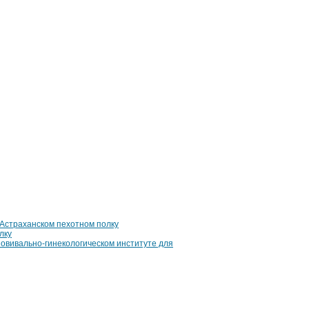
траханском пехотном полку
лку
вивально-гинекологическом институте для