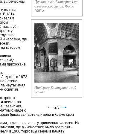
, в „греческом
Церковь вмц. Екатерины на
Съездовской линии. Фото
, и шло на
2002 г.
а. В 1814
роителям
копом
 тыс. руб.
проекту
следующие
й и часовню, где
еркви.
 на котором
аписал
“ – акад.
сами прихожане.
вь
Ледаков в 1872
ной стене,
ела неугасимая
Интерьер Екатерининской
ем освятил
церкви
х креста-
и несколько
ре Казанская,
2
/
3
огатом окладе с
аждая биржевая артель имела в храме свой
ами, останавливаясь у приписных часовен. Их
аможни, где в иконостасе было всего пять
озвели в 1900 торговцы сеном в память