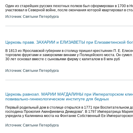
Один из старейших русских пехотных полков был сформирован в 1700 в Н
участвовал в Северной войне, после окончания которой квартировал в ст
Источник: Святыни Петербурга
Церковь правв. ЗАХАРИИ и ЕЛИЗАВЕТЫ при Елизаветинской бо
В 1813 из Ярославской губернии в столицу пришел крестьянин П. Е. Елисе
торговлю фруктами и заморскими винами у Полицейского моста. Он сумел 
30 лет основал вместе с сыновьями фирму с капиталом в 8 млн руб
Источник: Святыни Петербурга
Церковь равноап. МАРИИ МАГДАЛИНЫ при Императорском кли
повивально-гинекологическом институте для бедных
Первый родильный дом в столице открылся в 1771 при Воспитательном 
господина Прокопия Акинфиевича Демидова“. В 1797 Императрица Мари
учредила у Калинкина моста на Фонтанке Собственный Ее Императорског
Источник: Святыни Петербурга