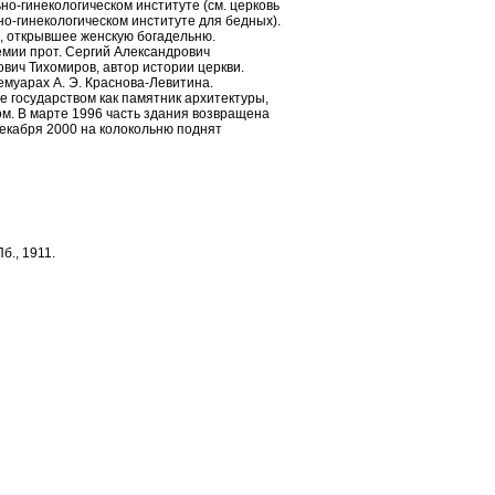
но-гинекологическом институте (см. церковь
гинекологическом институте для бедных).
, открывшее женскую богадельню.
Часовня Нерукотворного
емии прот. Сергий Александрович
Спаса у Таможни
вич Тихомиров, автор истории церкви.
муарах А. Э. Краснова-Левитина.
 государством как памятник архитектуры,
м. В марте 1996 часть здания возвращена
декабря 2000 на колокольню поднят
б., 1911.