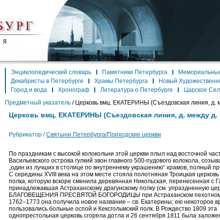
Энциклопедический словарь
Памятники Петербурга
Мемориальные
Декабристы в Петербурге
Храмы Петербурга
Новый Художественн
Город и вода
Хронограф
Литература о Петербурге
Царское Се
Предметный указатель
/
Церковь вмц. ЕКАТЕРИНЫ (Съездовская линия, д. ме
Церковь вмц. ЕКАТЕРИНЫ (Съездовская линия, д. между д. 2
Рубрикатор /
Святыни Петербурга/Приходские церкви
По праздникам с высокой колокольни этой церкви плыл над восточной час
Васильевского острова гулкий звон главного 500-пудового колокола, созыв
„один из лучших в столице по внутреннему украшению“ храмов, полный пр
С середины XVIII века на этом месте стояла полотняная Троицкая церковь
полка, которую вскоре сменила деревянная Никольская, перенесенная с Г
принадлежавшая Астраханскому драгунскому полку (см. упраздненную це
БЛАГОВЕЩЕНИЯ ПРЕСВЯТОЙ БОГОРОДИЦЫ при Астраханском пехотном 
1762–1773 она получила новое название – св. Екатерины; ею некоторое 
пользовались больные оспой и Кексгольмский полк. В Рождество 1809 эта
однопрестольная церковь сгорела дотла и 26 сентября 1811 была заложен