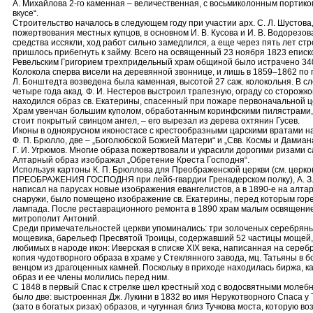
А. Михайлова 2-го каменная – величественная, с восьмиколонным портиком
вкусе“.
Строительство началось в следующем году при участии арх. С. Л. Шустова
пожертвования местных купцов, в основном И. В. Кусова и И. В. Водорезов
средства иссякли, ход работ сильно замедлился, а еще через пять лет ст
пришлось прибегнуть к займу. Всего на освященный 23 ноября 1823 епис
Ревельским Григорием трехпридельный храм общиной было истрачено 340
Колокола сперва висели на деревянной звоннице, и лишь в 1859–1862 по 
Л. Бонштедта возведена была каменная, высотой 27 саж. колокольня. В 
четыре года акад. Ф. И. Нестеров выстроил трапезную, ограду со сторожко
находился образ св. Екатерины, спасенный при пожаре первоначальной ц
Храм увенчан большим куполом, обработанным коринфскими пилястрами,
стоит покрытый свинцом ангел, – его вырезал из дерева охтянин Гусев.
Иконы в одноярусном иконостасе с крестообразными царскими вратами н
Ф. П. Брюлло, две – „Боголюбской Божией Матери“ и „Свв. Космы и Дамиана
Г. И. Угрюмов. Многие образа пожертвовали и украсили дорогими ризами 
Алтарный образ изображал „Обретение Креста Господня“.
Используя картоны К. П. Брюллова для Преображенской церкви (см. церко
ПРЕОБРАЖЕНИЯ ГОСПОДНЯ при лейб-гвардии Гренадерском полку), А. З. 
написал на парусах новые изображения евангелистов, а в 1890-е на алтар
снаружи, было помещено изображение св. Екатерины, перед которым гор
лампада. После реставрационного ремонта в 1890 храм малым освящени
митрополит Антоний.
Среди примечательностей церкви упоминались: три золоченых серебряны
мощевика, барельеф Пресвятой Троицы, содержавший 52 частицы мощей, 
любимых в народе икон: Иверская в списке XIX века, написанная на сереб
копия чудотворного образа в храме у Стеклянного завода, мц. Татьяны в б
венцом из драгоценных камней. Поскольку в приходе находилась биржа, к
образ и ее члены молились перед ним.
С 1848 в первый Спас к стрелке шел крестный ход с водосвятными молебн
было две: выстроенная Дж. Лукини в 1832 во имя Нерукотворного Спаса у Т
(зато в богатых ризах) образов, и чугунная близ Тучкова моста, которую в