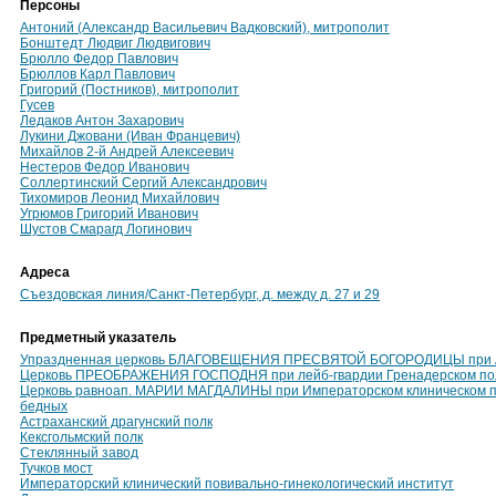
Персоны
Антоний (Александр Васильевич Вадковский), митрополит
Бонштедт Людвиг Людвигович
Брюлло Федор Павлович
Брюллов Карл Павлович
Григорий (Постников), митрополит
Гусев
Ледаков Антон Захарович
Лукини Джовани (Иван Францевич)
Михайлов 2-й Андрей Алексеевич
Нестеров Федор Иванович
Соллертинский Сергий Александрович
Тихомиров Леонид Михайлович
Угрюмов Григорий Иванович
Шустов Смарагд Логинович
Адреса
Съездовская линия/Санкт-Петербург, д. между д. 27 и 29
Предметный указатель
Упраздненная церковь БЛАГОВЕЩЕНИЯ ПРЕСВЯТОЙ БОГОРОДИЦЫ при Ас
Церковь ПРЕОБРАЖЕНИЯ ГОСПОДНЯ при лейб-гвардии Гренадерском по
Церковь равноап. МАРИИ МАГДАЛИНЫ при Императорском клиническом по
бедных
Астраханский драгунский полк
Кексгольмский полк
Стеклянный завод
Тучков мост
Императорский клинический повивально-гинекологический институт