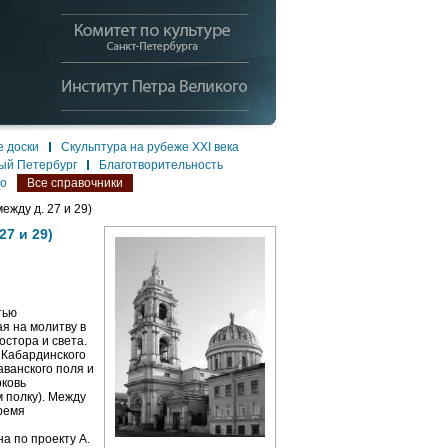
 доски
Скульптура на рубеже XXI века
ый Петербург
Благотворительность
ло
Все справочники
жду д. 27 и 29)
7 и 29)
тью
ая на молитву в
остора и света.
 Кабардинского
аванского поля и
рковь
полку). Между
время
а по проекту А.