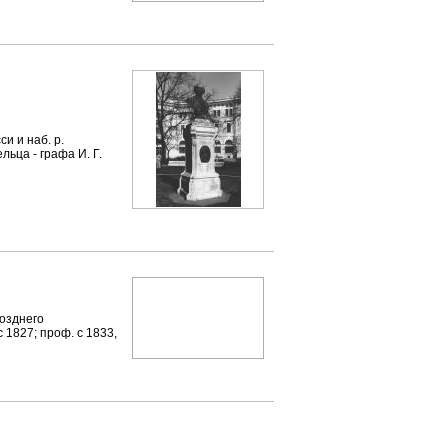
 и наб. р.
льца - графа И. Г.
озднего
 1827; проф. с 1833,