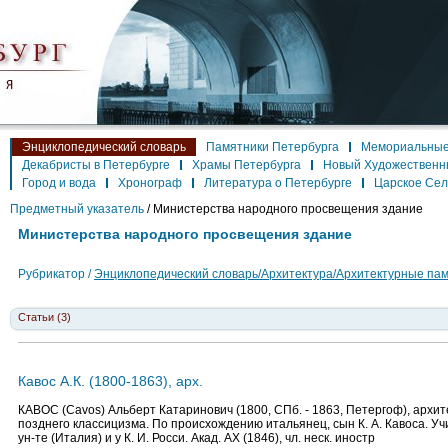
Энциклопедический словарь
Памятники Петербурга
Мемориальные
Декабристы в Петербурге
Храмы Петербурга
Новый Художественн
Город и вода
Хронограф
Литература о Петербурге
Царское Се
Предметный указатель
/
Министерства народного просвещения здание
Министерства народного просвещения здание
Рубрикатор /
Энциклопедический словарь/Архитектура/Архитектурные па
Статьи (3)
Кавос А.К. (1800-1863), арх.
КАВОС (Cavos) Альберт Катаринович (1800, СПб. - 1863, Петергоф), архит
позднего классицизма. По происхождению итальянец, сын К. А. Кавоса. У
ун-те (Италия) и у К. И. Росси. Акад. АХ (1846), чл. неск. иностр