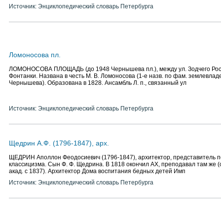
Источник: Энциклопедический словарь Петербурга
Ломоносова пл.
ЛОМОНОСОВА ПЛОЩАДЬ (до 1948 Чернышева пл.), между ул. Зодчего Росси
Фонтанки. Названа в честь М. В. Ломоносова (1-е назв. по фам. землевладе
Чернышева). Образована в 1828. Ансамбль Л. п., связанный ул
Источник: Энциклопедический словарь Петербурга
Щедрин А.Ф. (1796-1847), арх.
ЩЕДРИН Аполлон Феодосиевич (1796-1847), архитектор, представитель п
классицизма. Сын Ф. Ф. Щедрина. В 1818 окончил АХ, преподавал там же (с
акад. с 1837). Архитектор Дома воспитания бедных детей Имп
Источник: Энциклопедический словарь Петербурга