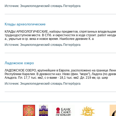
Источник: Энциклопедический словарь Петербурга
Клады археологические
КЛАДЫ АРХЕОЛОГИЧЕСКИЕ, наборы предметов, спрятанных владельцами
труднодоступном месте. В СПб. и окрестностях в ходе строит. работ неод
а., укрытые в ср. века и новое время. Наиболее древние К. а
Источник: Энциклопедический словарь Петербурга
Ладожское озеро
ЛАДОЖСКОЕ ОЗЕРО, крупнейшее в Европе, расположено на границе Ленин
Республики Карелия. В древности наз. Нево (фин. "море"), Ладога (по древне
Альдога. Пл. 17,7 тыс. км2, с о-вами - 18,1 тыс. км2. Дл. 219 км, ср. шир
Источник: Энциклопедический словарь Петербурга