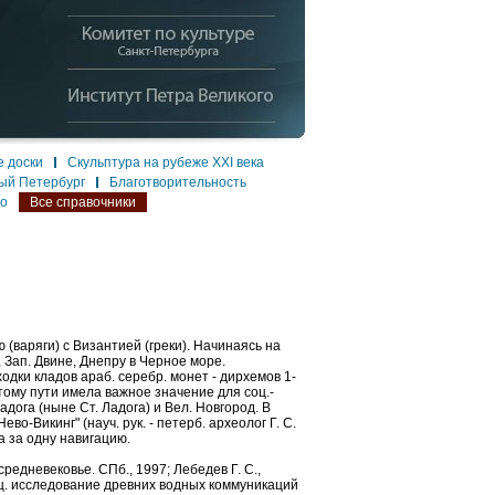
 доски
Скульптура на рубеже XXI века
ый Петербург
Благотворительность
ло
Все справочники
 (варяги) с Византией (греки). Начинаясь на
, Зап. Двине, Днепру в Черное море.
ходки кладов араб. серебр. монет - дирхемов 1-
о этому пути имела важное значение для соц.-
Ладога (ныне Ст. Ладога) и Вел. Новгород. В
во-Викинг" (науч. рук. - петерб. археолог Г. С.
а за одну навигацию.
редневековье. СПб., 1997; Лебедев Г. С.,
ац. исследование древних водных коммуникаций