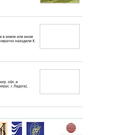
 в земле или ином
нократно находили К.
гр. обл. и
рус. г. Ладога),