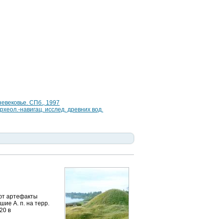
евековье. СПб., 1997
рхеол.-навигац. исслед. древних вод.
ют артефакты
ие А. п. на терр.
20 в