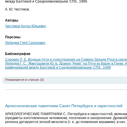
между Балтикой и Средиземноморьем. СПб., 1999.
А. Ю. Чистяков.
Авторы
Чистяков Антон Юрьевич
Персоны
Лебедев Глеб Сергеевич
Библиография
Сорокин П. Е. Водные пути и судостроение на Северо-Западе Руси в средн
Лебедев Г. С., Жвиташвили Ю. Б. Дракон "Нево" на Пути из Варяг в Греки: А
коммуникаций между Балтикой и Средиземноморьем. СПб., 1999
Упоминается в статьях (3)
Археологические памятники Санкт-Петербурга и окрестностей
АРХЕОЛОГИЧЕСКИЕ ПАМЯТНИКИ С.-Петербурга и окрестностей, включа
(предметы изготовленные человеком), поселения и захоронения. Древнейш
региона датируются эпохой мезолита (т. е. до появления керамики): в нач. 