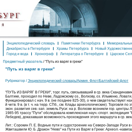
Энциклопедический словарь
Памятники Петербурга
Мемориальные
Декабристы в Петербурге
Храмы Петербурга
Новый Художественн
Город и вода
Хронограф
Литература о Петербурге
Царское Се
Предметный указатель
/
"Путь из варяг в греки"
"Путь из варяг в греки"
Рубрикатор /
Энциклопедический словарь/Армия. Флот/Балтийский флот
"ПУТЬ ИЗ ВАРЯГ В ГРЕКИ", торг. путь, связывавший в ср. века Скандинавию
Балтике, проходил по Неве, Ладожскому оз., Волхову, оз. Ильменю, Ловати
Функционировал с нач. 9 в. (не позднее 825-30), о чем свидетельствуют на
й четв. 9 в. (в т. ч. на терр. СПб., см. Клады археологические). Торговля п
экон. развития сев.-зап. земель Руси: на р. Волхове возникли гор. центры 
1985-95 трассу "Пути" обследовала комплексная науч.-спорт. экспедиция "Не
Лебедев), доказавшая возможность прохождения этого маршрута в ср. век
Лит.: Сорокин П. Е. Водные пути и судостроение на Северо-Западе Руси в с
Жвиташвили Ю. Б. Дракон "Нево" на Пути из Варяг в Греки: Археол.-навиг