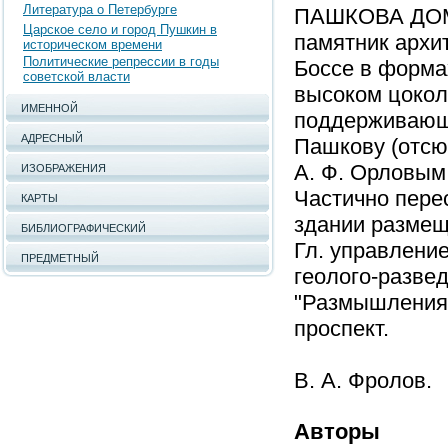
Литература о Петербурге
ПАШКОВА ДОМ (
Царское село и город Пушкин в
памятник архит
историческом времени
Политические репрессии в годы
Боссе в форма
советской власти
высоком цокол
ИМЕННОЙ
поддерживающи
АДРЕСНЫЙ
Пашкову (отсю
А. Ф. Орловым
ИЗОБРАЖЕНИЯ
Частично перес
КАРТЫ
здании размеща
БИБЛИОГРАФИЧЕСКИЙ
Гл. управление
ПРЕДМЕТНЫЙ
геолого-развед
"Размышления у
проспект.
В. А. Фролов.
Авторы