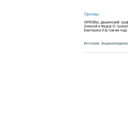
Орловы
ОРЛОВЫ, дворянский, графс
Алексей и Федор О. сыгра
Екатерину II (в том же го
Источник: Энциклопедичес