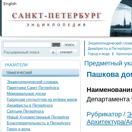
Энциклопедический слов
Декабристы в Петербурге
Расширенный поиск
АЛФАВИТ
Город и вода
Хроногр
Предметный ук
УКАЗАТЕЛИ
Пашкова дом
ТЕМАТИЧЕСКИЙ
Энциклопедический словарь
Памятники Санкт-Петербурга
Наименовани
Мемориальные доски
Департамента 
Городская скульптура на рубеже веков
Декабристы в Петербурге
Святыни Петербурга
Рубрикатор /
Э
Новый Художественный Петербург
Архитектура/А
Благотворительность в Петербурге
Город и вода