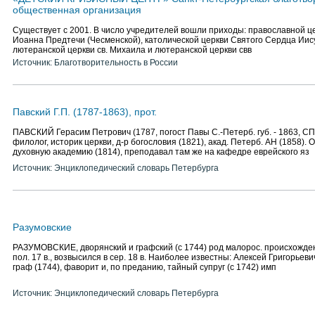
общественная организация
Существует с 2001. В число учредителей вошли приходы: православной це
Иоанна Предтечи (Чесменской), католической церкви Святого Сердца Иису
лютеранской церкви св. Михаила и лютеранской церкви свв
Источник: Благотворительность в России
Павский Г.П. (1787-1863), прот.
ПАВСКИЙ Герасим Петрович (1787, погост Павы С.-Петерб. губ. - 1863, СП
филолог, историк церкви, д-р богословия (1821), акад. Петерб. АН (1858). 
духовную академию (1814), преподавал там же на кафедре еврейского яз
Источник: Энциклопедический словарь Петербурга
Разумовские
РАЗУМОВСКИЕ, дворянский и графский (с 1744) род малорос. происхожден
пол. 17 в., возвысился в сер. 18 в. Наиболее известны: Алексей Григорьевич
граф (1744), фаворит и, по преданию, тайный супруг (с 1742) имп
Источник: Энциклопедический словарь Петербурга