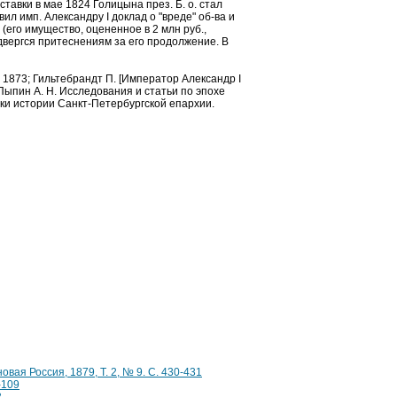
тавки в мае 1824 Голицына през. Б. о. стал
ил имп. Александру I доклад о "вреде" об-ва и
 (его имущество, оцененное в 2 млн руб.,
двергся притеснениям за его продолжение. В
., 1873; Гильтебрандт П. [Император Александр I
; Пыпин А. Н. Исследования и статьи по эпохе
ерки истории Санкт-Петербургской епархии.
овая Россия, 1879, Т. 2, № 9. С. 430-431
-109