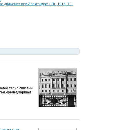
3
е движения при Александре I. Пг., 1916, Т. 1
более тесно связаны
, ген.-фельдмаршал
рительная