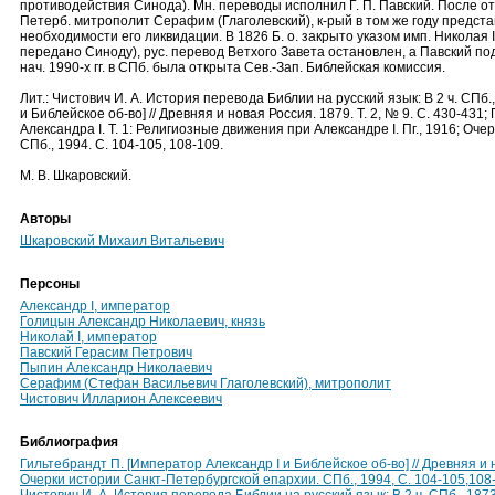
противодействия Синода). Мн. переводы исполнил Г. П. Павский. После отс
Петерб. митрополит Серафим (Глаголевский), к-рый в том же году представ
необходимости его ликвидации. В 1826 Б. о. закрыто указом имп. Николая I
передано Синоду), рус. перевод Ветхого Завета остановлен, а Павский по
нач. 1990-х гг. в СПб. была открыта Сев.-Зап. Библейская комиссия.
Лит.: Чистович И. А. История перевода Библии на русский язык: В 2 ч. СПб
и Библейское об-во] // Древняя и новая Россия. 1879. Т. 2, № 9. С. 430-431
Александра I. Т. 1: Религиозные движения при Александре I. Пг., 1916; Оч
СПб., 1994. С. 104-105, 108-109.
М. В. Шкаровский.
Авторы
Шкаровский Михаил Витальевич
Персоны
Александр I, император
Голицын Александр Николаевич, князь
Николай I, император
Павский Герасим Петрович
Пыпин Александр Николаевич
Серафим (Стефан Васильевич Глаголевский), митрополит
Чистович Илларион Алексеевич
Библиография
Гильтебрандт П. [Император Александр I и Библейское об-во] // Древняя и н
Очерки истории Санкт-Петербургской епархии. СПб., 1994, С. 104-105,108