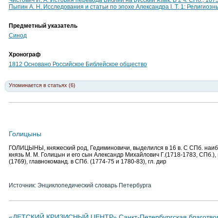
Чистович И. А. История перевода Библии на русский язык: В 2 ч. СПб., 187
Пыпин А. Н. Исследования и статьи по эпохе Александра I. Т. 1: Религиозны
Предметный указатель
Синод
Хронограф
1812 Основано Российское Библейское общество
Упоминается в статьях (6)
Голицыны
ГОЛИЦЫНЫ, княжеский род, Гедиминовичи, выделился в 16 в. С СПб. наи
князь М. М. Голицын и его сын Александр Михайлович Г.(1718-1783, СПб.)
(1769), главнокоманд. в СПб. (1774-75 и 1780-83), гл. дир
Источник: Энциклопедический словарь Петербурга
«ДЕТСКИЙ КРИЗИСНЫЙ ЦЕНТР» Санкт-Петербургская благотво