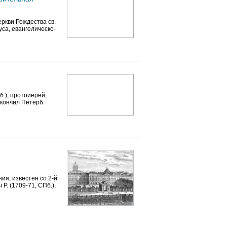
ркви Рождества св.
са, евангелическо-
б.), протоиерей,
Окончил Петерб.
ия, известен со 2-й
 Р. (1709-71, СПб.),