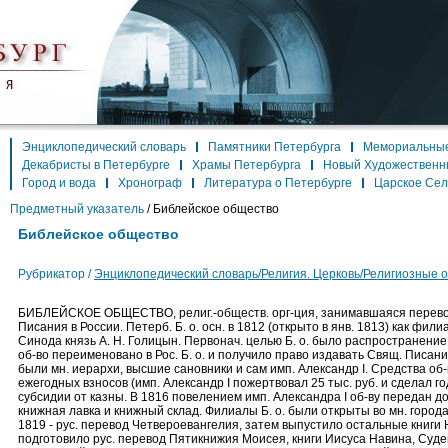
Энциклопедический словарь
Памятники Петербурга
Мемориальные
Декабристы в Петербурге
Храмы Петербурга
Новый Художественн
Город и вода
Хронограф
Литература о Петербурге
Царское Се
Предметный указатель
/
Библейское общество
Библейское общество
Рубрикатор /
Энциклопедический словарь/Религия. Церковь/Религиозные 
БИБЛЕЙСКОЕ ОБЩЕСТВО, религ.-обществ. орг-ция, занимавшаяся перево
Писания в России. Петерб. Б. о. осн. в 1812 (открыто в янв. 1813) как филиа
Синода князь А. Н. Голицын. Первонач. целью Б. о. было распространение
об-во переименовано в Рос. Б. о. и получило право издавать Свящ. Писание 
были мн. иерархи, высшие сановники и сам имп. Александр I. Средства о
ежегодных взносов (имп. Александр I пожертвовал 25 тыс. руб. и сделал год
субсидии от казны. В 1816 повелением имп. Александра I об-ву передан до
книжная лавка и книжный склад. Филиалы Б. о. были открыты во мн. города
1819 - рус. перевод Четвероевангелия, затем выпустило остальные книги Н
подготовило рус. перевод Пятикнижия Моисея, книги Иисуса Навина, Судей