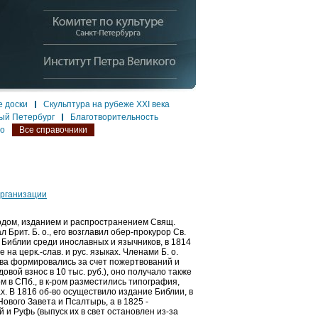
 доски
Скульптура на рубеже XXI века
ый Петербург
Благотворительность
ло
Все справочники
организации
дом, изданием и распространением Свящ.
л Брит. Б. о., его возглавил обер-прокурор Св.
 Библии среди инославных и язычников, в 1814
на церк.-слав. и рус. языках. Членами Б. о.
б-ва формировались за счет пожертвований и
овой взнос в 10 тыс. руб.), оно получало также
м в СПб., в к-ром разместились типография,
х. В 1816 об-во осуществило издание Библии, в
ового Завета и Псалтырь, а в 1825 -
 и Руфь (выпуск их в свет остановлен из-за