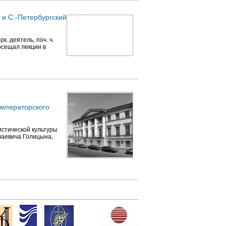
 и С.-Петербургский
. деятель, поч. ч.
посещал лекции в
мператорского
истической культуры
лаевича Голицына,