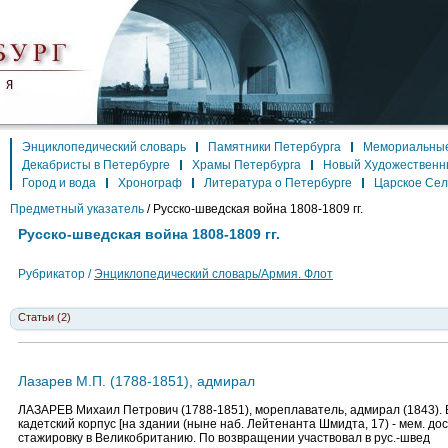
Энциклопедический словарь
Памятники Петербурга
Мемориальные
Декабристы в Петербурге
Храмы Петербурга
Новый Художественн
Город и вода
Хронограф
Литература о Петербурге
Царское Се
Предметный указатель
/
Русско-шведская война 1808-1809 гг.
Русско-шведская война 1808-1809 гг.
Рубрикатор /
Энциклопедический словарь/Армия. Флот
Статьи (2)
Лазарев М.П. (1788-1851), адмирал
ЛАЗАРЕВ Михаил Петрович (1788-1851), мореплаватель, адмирал (1843). 
кадетский корпус [на здании (ныне наб. Лейтенанта Шмидта, 17) - мем. дос
стажировку в Великобританию. По возвращении участвовал в рус.-швед