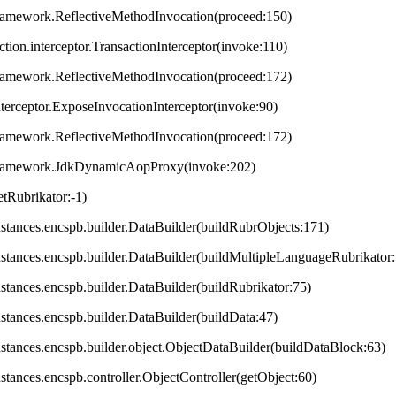
framework.ReflectiveMethodInvocation(proceed:150)
ction.interceptor.TransactionInterceptor(invoke:110)
framework.ReflectiveMethodInvocation(proceed:172)
terceptor.ExposeInvocationInterceptor(invoke:90)
framework.ReflectiveMethodInvocation(proceed:172)
.framework.JdkDynamicAopProxy(invoke:202)
tRubrikator:-1)
.instances.encspb.builder.DataBuilder(buildRubrObjects:171)
.instances.encspb.builder.DataBuilder(buildMultipleLanguageRubrikator
instances.encspb.builder.DataBuilder(buildRubrikator:75)
instances.encspb.builder.DataBuilder(buildData:47)
.instances.encspb.builder.object.ObjectDataBuilder(buildDataBlock:63)
instances.encspb.controller.ObjectController(getObject:60)