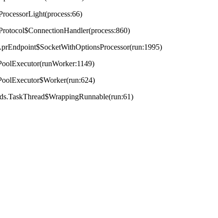
ProcessorLight(process:66)
tProtocol$ConnectionHandler(process:860)
t.AprEndpoint$SocketWithOptionsProcessor(run:1995)
adPoolExecutor(runWorker:1149)
adPoolExecutor$Worker(run:624)
reads.TaskThread$WrappingRunnable(run:61)