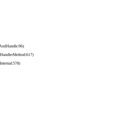
eAndHandle:96)
eHandlerMethod:617)
nternal:578)