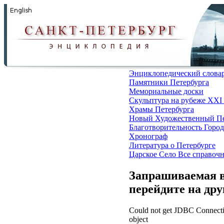
Энциклопедический слова
Памятники Петербурга
Мемориальные доски
Скульптура на рубеже XXI
Храмы Петербурга
Новый Художественный Пе
Благотворительность
Город
Хронограф
Литература о Петербурге
Царское Село
Все справоч
Запрашиваемая в
перейдите на др
Could not get JDBC Connectio
object