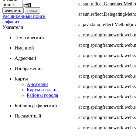
at sun.reflect.GeneratedMeth
поиск
at sun.reflect.DelegatingMet
Расширенный поиск
алфавит
at java.lang.reflect.Method(i
Указатели
at org.springframework.web.
Тематический
at org.springframework.web.
Именной
at org.springframework.web.
Адресный
at org.springframework.web.
Изображения
at org.springframework.web.
Карты
Ансамбли
at org.springframework.web.
Карты и планы
Районы города
at org.springframework.web.s
Библиографический
at org.springframework.web.s
Предметный
at org.springframework.web.s
at org.springframework.web.