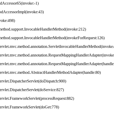
odAccessor65(invoke:-1)
hodAccessorImpl(invoke:43)
nvoke:498)
method.support.InvocableHandlerMethod(invoke:212)
method.support.InvocableHandlerMethod(invokeForRequest:126)
servlet.mvc.method.annotation.ServletInvocableHandlerMethod(invok
servlet.mvc.method.annotation.RequestMappingHandlerAdapter(invok
servlet.mvc.method.annotation.RequestMappingHandlerAdapter(handleI
servlet.mvc.method.AbstractHandlerMethodAdapter(handle:80)
ervlet.DispatcherServlet(doDispatch:900)
ervlet.DispatcherServlet(doService:827)
ervlet.FrameworkServlet(processRequest:882)
servlet.FrameworkServlet(doGet:778)