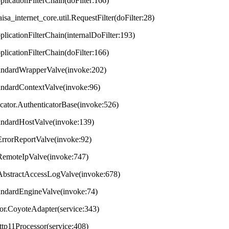
plicationFilterChain(doFilter:166)
aisa_internet_core.util.RequestFilter(doFilter:28)
plicationFilterChain(internalDoFilter:193)
plicationFilterChain(doFilter:166)
StandardWrapperValve(invoke:202)
tandardContextValve(invoke:96)
ticator.AuthenticatorBase(invoke:526)
StandardHostValve(invoke:139)
.ErrorReportValve(invoke:92)
s.RemoteIpValve(invoke:747)
s.AbstractAccessLogValve(invoke:678)
StandardEngineValve(invoke:74)
tor.CoyoteAdapter(service:343)
ttp11Processor(service:408)