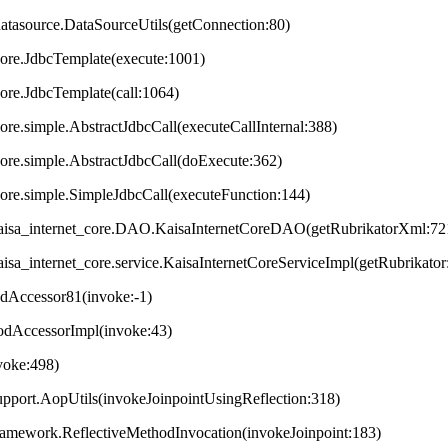
datasource.DataSourceUtils(getConnection:80)
core.JdbcTemplate(execute:1001)
core.JdbcTemplate(call:1064)
ore.simple.AbstractJdbcCall(executeCallInternal:388)
core.simple.AbstractJdbcCall(doExecute:362)
core.simple.SimpleJdbcCall(executeFunction:144)
t.kaisa_internet_core.DAO.KaisaInternetCoreDAO(getRubrikatorXml:72
.kaisa_internet_core.service.KaisaInternetCoreServiceImpl(getRubrikator
odAccessor81(invoke:-1)
hodAccessorImpl(invoke:43)
nvoke:498)
upport.AopUtils(invokeJoinpointUsingReflection:318)
framework.ReflectiveMethodInvocation(invokeJoinpoint:183)