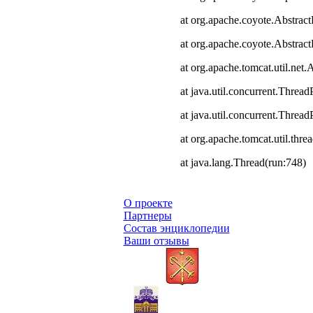
at org.apache.coyote.Abstract
at org.apache.coyote.Abstrac
at org.apache.tomcat.util.ne
at java.util.concurrent.Thre
at java.util.concurrent.Thre
at org.apache.tomcat.util.th
at java.lang.Thread(run:748)
О проекте
Партнеры
Состав энциклопедии
Ваши отзывы