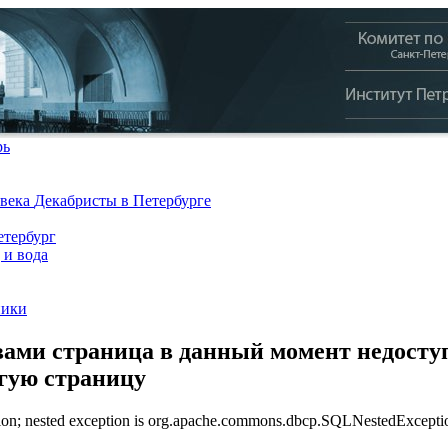
рь
 века
Декабристы в Петербурге
тербург
 и вода
ники
ами страница в данный момент недоступ
угую страницу
n; nested exception is org.apache.commons.dbcp.SQLNestedException: 