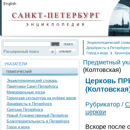
Энциклопедический слов
Декабристы в Петербурге
Расширенный поиск
АЛФАВИТ
Город и вода
Хроногр
Предметный ук
УКАЗАТЕЛИ
(Колтовская)
ТЕМАТИЧЕСКИЙ
Церковь П
Энциклопедический словарь
Памятники Санкт-Петербурга
(Колтовская
Мемориальные доски
Городская скульптура на рубеже веков
Рубрикатор /
С
Декабристы в Петербурге
Святыни Петербурга
церкви
Новый Художественный Петербург
Благотворительность в Петербурге
Вскоре после 
Город и вода