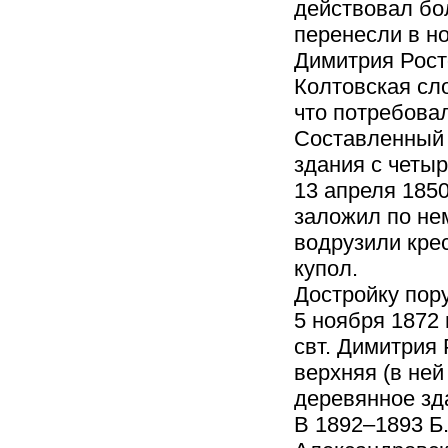
действовал бол
перенесли в н
Димитрия Рост
Колтовская сл
что потребова
Составленный 
здания с четы
13 апреля 185
заложил по нем
водрузили крес
купол.
Достройку пору
5 ноября 1872
свт. Димитрия
верхняя (в ней
деревянное зда
В 1892–1893 Б.