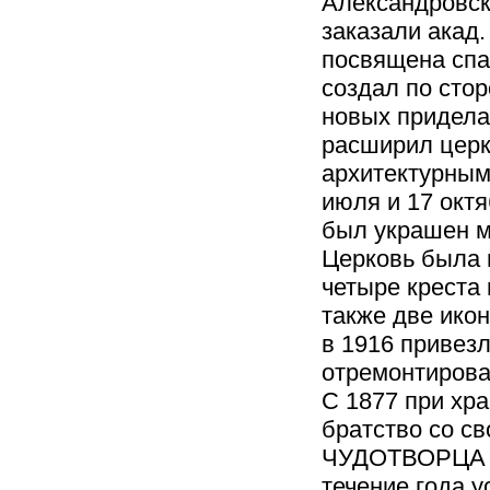
Александровск
заказали акад
посвящена спас
создал по стор
новых придела
расширил церк
архитектурным
июля и 17 октя
был украшен 
Церковь была 
четыре креста 
также две ико
в 1916 привез
отремонтирова
С 1877 при хр
братство со с
ЧУДОТВОРЦА пр
течение года у