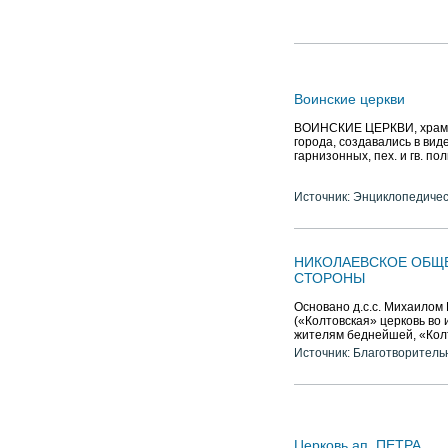
Воинские церкви
ВОИНСКИЕ ЦЕРКВИ, храмы 
города, создавались в вид
гарнизонных, пех. и гв. пол
Источник: Энциклопедичес
НИКОЛАЕВСКОЕ ОБЩ
СТОРОНЫ
Основано д.с.с. Михаилом
(«Колтовская» церковь во
жителям беднейшей, «Колт
Источник: Благотворитель
Церковь ап. ПЕТРА