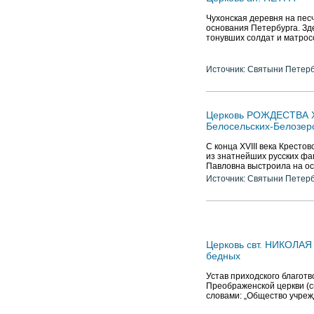
Чухонская деревня на пес
основания Петербурга. Зде
тонувших солдат и матрос
Источник: Святыни Петер
Церковь РОЖДЕСТВА Х
Белосельских-Белозер
С конца XVIII века Крест
из знатнейших русских фам
Павловна выстроила на ос
Источник: Святыни Петер
Церковь свт. НИКОЛАЯ
бедных
Устав приходского благотв
Преображенской церкви 
словами: „Общество учрежд