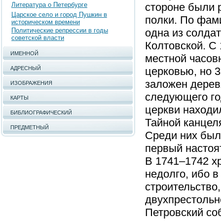
Литература о Петербурге
стороне были 
Царское село и город Пушкин в
полки. По фам
историческом времени
Политические репрессии в годы
одна из солда
советской власти
Колтовской. С 
ИМЕННОЙ
местной часов
АДРЕСНЫЙ
церковью, но 3
заложен дерев
ИЗОБРАЖЕНИЯ
следующего го
КАРТЫ
церкви находи
БИБЛИОГРАФИЧЕСКИЙ
Тайной канцел
ПРЕДМЕТНЫЙ
Среди них был
первый настоя
В 1741–1742 х
недолго, ибо в
строительство,
двухпрестольн
Петровский со