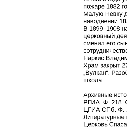
пожаре 1882 го
Малую Невку дл
наводнении 18
В 1899–1908 н
церковный дея
сменил его сы
сотрудничеств
Наркис Владим
Храм закрыт 2
„Вулкан“. Разо
школа.
Архивные исто
РГИА. Ф. 218. О
ЦГИА СПб. Ф. 1
Литературные 
Церковь Спаса