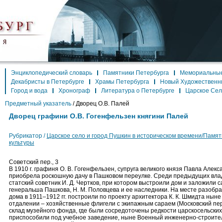
Энциклопедический словарь
Памятники Петербурга
Мемориальные
Декабристы в Петербурге
Храмы Петербурга
Новый Художественн
Город и вода
Хронограф
Литература о Петербурге
Царское Се
Предметный указатель
/
Дворец О.В. Палей
Дворец графини О.В. Гогенфельзен княгини Палей
Рубрикатор /
Царское село и город Пушкин в историческом времени/Памят
культуры
Советский пер., 3
В 1910 г. графиня О. В. Гогенфельзен, супруга великого князя Павла Алекс
приобрела роскошную дачу в Пашковом переулке. Среди предыдущих вла
статский советник И. Д. Чертков, при котором выстроили дом и заложили с
генеральша Пашкова, Н. М. Половцева и ее наследники. На месте разобра
дома в 1911–1912 гг. построили по проекту архитектора К. К. Шмидта ныне
отдалении – хозяйственные флигели с экипажным сараем (Московский пер., 
склад музейного фонда, где были сосредоточены редкости царскосельских 
приспособили под учебное заведение, ныне Военный инженерно-строител