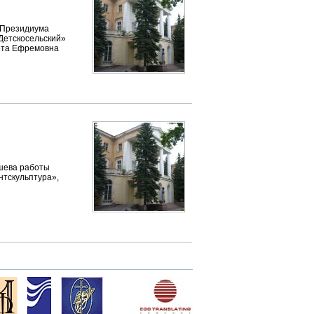
м Президиума
Детскосельский»
ета Ефремовна
ышева работы
ентскульптура»,