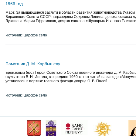
1966 год
Март. За выдающиеся заслуги в области развития животноводства Указо
Верховного Совета СССР награждены Орденом Ленина: доярка совхоза «
Лукашева Мария Ефремовна, доярка совхоза «Шушары» Иванова Елизав
Источник: Царское село
Памятник Д. М. Карбышеву
Бронзовый бюст Героя Советского Союза военного инженера Д. М. Карб
скульптора В. И. Ингала, в середине 1960-х гг. отлитый на заводе «Монум
установлен в портике главного фасада дворца О. В. Палей
Источник: Царское село