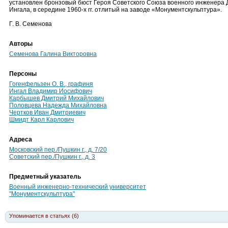
установлен бронзовый бюст Героя Советского Союза военного инженера Д
Ингала, в середине 1960-х гг. отлитый на заводе «Монументскульптура».
Г. В. Семенова
Авторы
Семенова Галина Викторовна
Персоны
Гогенфельзен О. В., графиня
Ингал Владимир Иосифович
Карбышев Дмитрий Михайлович
Половцева Надежда Михайловна
Чертков Иван Дмитриевич
Шмидт Карл Карлович
Адреса
Московский пер./Пушкин г., д. 7/20
Советский пер./Пушкин г., д. 3
Предметный указатель
Военный инженерно-технический университет
"Монументскульптура"
Упоминается в статьях (6)