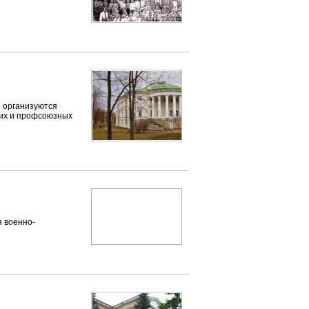
е организуются
ких и профсоюзных
я военно-