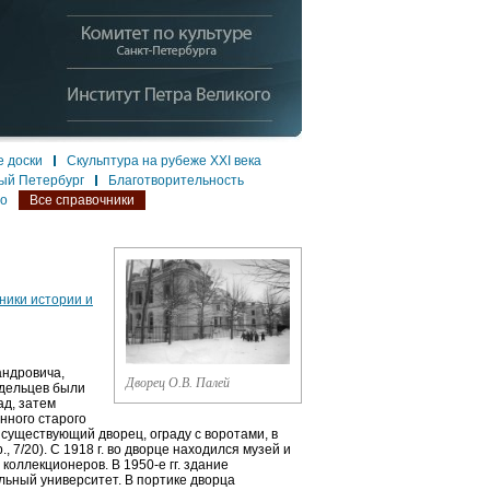
 доски
Скульптура на рубеже XXI века
ый Петербург
Благотворительность
ло
Все справочники
ники истории и
андровича,
Дворец О.В. Палей
дельцев были
ад, затем
нного старого
 существующий дворец, ограду с воротами, в
7/20). С 1918 г. во дворце находился музей и
коллекционеров. В 1950-е гг. здание
ьный университет. В портике дворца