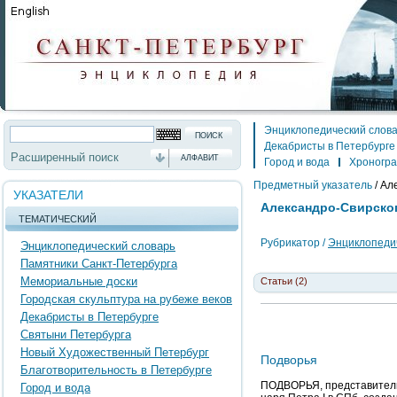
Энциклопедический слов
Декабристы в Петербурге
Расширенный поиск
АЛФАВИТ
Город и вода
Хроногр
Предметный указатель
/
Ал
УКАЗАТЕЛИ
Александро-Свирско
ТЕМАТИЧЕСКИЙ
Рубрикатор /
Энциклопедич
Энциклопедический словарь
Памятники Санкт-Петербурга
Мемориальные доски
Статьи (2)
Городская скульптура на рубеже веков
Декабристы в Петербурге
Святыни Петербурга
Новый Художественный Петербург
Подворья
Благотворительность в Петербурге
ПОДВОРЬЯ, представительс
Город и вода