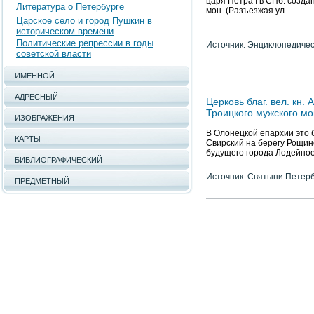
царя Петра I в СПб. созда
Литература о Петербурге
мон. (Разъезжая ул
Царское село и город Пушкин в
историческом времени
Политические репрессии в годы
Источник: Энциклопедичес
советской власти
ИМЕННОЙ
АДРЕСНЫЙ
Церковь благ. вел. к
Троицкого мужского м
ИЗОБРАЖЕНИЯ
В Олонецкой епархии это 
КАРТЫ
Свирский на берегу Рощинс
будущего города Лодейно
БИБЛИОГРАФИЧЕСКИЙ
Источник: Святыни Петер
ПРЕДМЕТНЫЙ