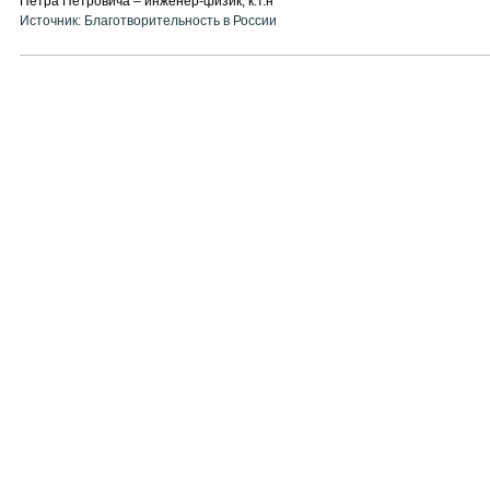
Петра Петровича – инженер-физик, к.т.н
Источник: Благотворительность в России