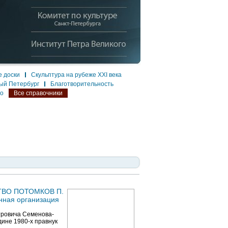
 доски
Скульптура на рубеже XXI века
ый Петербург
Благотворительность
ло
Все справочники
ВО ПОТОМКОВ П.
ная организация
тровича Семенова-
ине 1980-х правнук