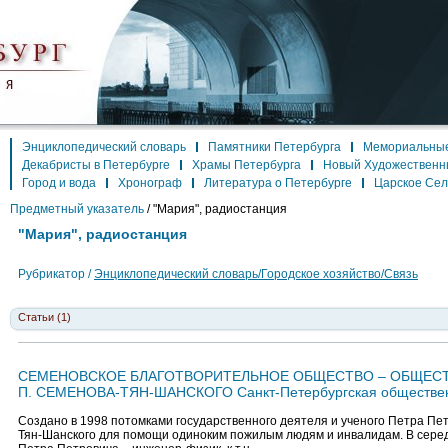
Энциклопедический словарь
Памятники Петербурга
Мемориальные
Декабристы в Петербурге
Храмы Петербурга
Новый Художественн
Город и вода
Хронограф
Литература о Петербурге
Царское Се
Предметный указатель
/
"Мария", радиостанция
"Мария", радиостанция
Рубрикатор /
Энциклопедический словарь/Городское хозяйство/Связь
Статьи (1)
СЕМЕНОВСКОЕ БЛАГОТВОРИТЕЛЬНОЕ ОБЩЕСТВО – ОБЩЕСТ
П. СЕМЕНОВА-ТЯН-ШАНСКОГО Санкт-Петербургская обществен
Создано в 1998 потомками государственного деятеля и ученого Петра Пе
Тян-Шанского для помощи одиноким пожилым людям и инвалидам. В серед