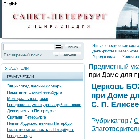
Энциклопедический слов
Декабристы в Петербурге
Расширенный поиск
АЛФАВИТ
Город и вода
Хроногр
Предметный ук
УКАЗАТЕЛИ
при Доме для п
ТЕМАТИЧЕСКИЙ
Церковь Б
Энциклопедический словарь
Памятники Санкт-Петербурга
при Доме дл
Мемориальные доски
С. П. Елисе
Городская скульптура на рубеже веков
Декабристы в Петербурге
Святыни Петербурга
Рубрикатор /
С
Новый Художественный Петербург
благотворител
Благотворительность в Петербурге
Город и вода