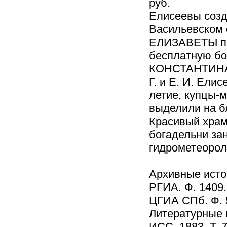
руб.
Елисеевы созд
Васильевском 
ЕЛИЗАВЕТЫ при
бесплатную бо
КОНСТАНТИНА 
Г. и Е. И. Ели
летие, купцы-
выделили на б
Красивый храм 
богадельни за
гидрометеорол
Архивные исто
РГИА. Ф. 1409. 
ЦГИА СПб. Ф. 5
Литературные 
ИСС. 1883. Т. 7