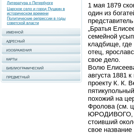
Литература о Петербурге
1 мая 1879 ск
Царское село и город Пушкин в
один из богат
историческом времени
Политические репрессии в годы
представитель
советской власти
„Братья Елисе
ИМЕННОЙ
семейной усып
АДРЕСНЫЙ
кладбище, где
отец, ярославс
ИЗОБРАЖЕНИЯ
свое дело.
КАРТЫ
Волю Елисеева
БИБЛИОГРАФИЧЕСКИЙ
августа 1881 к
ПРЕДМЕТНЫЙ
проекту К. К. 
пятикупольный 
похожий на це
Фролова (см.
ЮРОДИВОГО, п
стоивший около
свое название