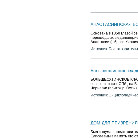
АНАСТАСИИНСКАЯ Б
Основана в 1850 главой с
перешедших в единоверие
Анастасии (в браке Кирпи
Источник: Благотворитель
Большеохтинское кла
БОЛЬШЕОХТИНСКОЕ КЛАДБИЩЕ
сев.-вост. части СПб., на Б
Чернавки (приток р. Охты)
Источник: Энциклопедичес
ДОМ ДЛЯ ПРИЗРЕНИЯ
Был задуман представите
Елисеевым в память его от