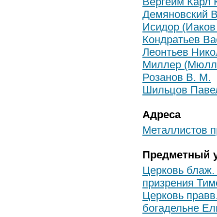
Вергейм Карл 
Демяновский В
Исидор (Иаков
Кондратьев Ва
Леонтьев Нико
Миллер (Мюлл
Розанов В. М.
Шильцов Паве
Адреса
Металлистов пр
Предметный у
Церковь блаж
призрения Тим
Церковь прав
богадельне Е