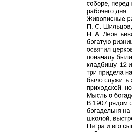
соборе, перед
рабочего дня.
Живописные ра
П. С. Шильцов
Н. А. Леонтьев
богатую ризни
освятил церков
поначалу была
кладбищу. 12 
три придела на
было служить 
приходской, но
Мысль о богад
В 1907 рядом 
богадельня на 
школой, выстро
Петра и его сы