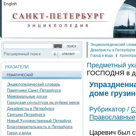
Энциклопедический слов
Декабристы в Петербурге
Расширенный поиск
АЛФАВИТ
Город и вода
Хроногр
Предметный ук
УКАЗАТЕЛИ
ГОСПОДНЯ в до
ТЕМАТИЧЕСКИЙ
Упразднен
Энциклопедический словарь
Памятники Санкт-Петербурга
доме грузин
Мемориальные доски
Городская скульптура на рубеже веков
Рубрикатор /
С
Декабристы в Петербурге
Святыни Петербурга
Православные
Новый Художественный Петербург
Благотворительность в Петербурге
Царевич был с
Город и вода