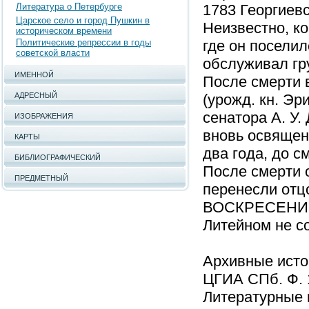
Литература о Петербурге
1783 Георгиевс
Царское село и город Пушкин в
Неизвестно, ко
историческом времени
Политические репрессии в годы
где он поселил
советской власти
обслуживал гр
ИМЕННОЙ
После смерти 
АДРЕСНЫЙ
(урожд. кн. Эр
сенатора А. У.
ИЗОБРАЖЕНИЯ
вновь освящен
КАРТЫ
два года, до с
БИБЛИОГРАФИЧЕСКИЙ
После смерти о
ПРЕДМЕТНЫЙ
перенесли отц
ВОСКРЕСЕНИЯ 
Литейном не с
Архивные исто
ЦГИА СПб. Ф. 1
Литературные 