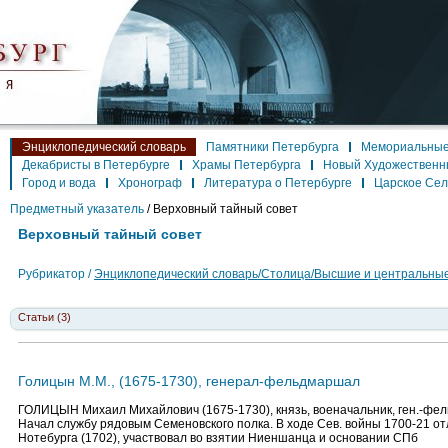
Энциклопедический словарь
Памятники Петербурга
Мемориальные
Декабристы в Петербурге
Храмы Петербурга
Новый Художественн
Город и вода
Хронограф
Литература о Петербурге
Царское Се
Предметный указатель
/
Верховный тайный совет
Верховный тайный совет
Рубрикатор /
Энциклопедический словарь/Столица/Высшие и центральные
Статьи (3)
Голицын М.М., (1675-1730), генерал-фельдмаршал
ГОЛИЦЫН Михаил Михайлович (1675-1730), князь, военачальник, ген.-фел
Начал службу рядовым Семеновского полка. В ходе Сев. войны 1700-21 о
Нотебурга (1702), участвовал во взятии Ниеншанца и основании СПб