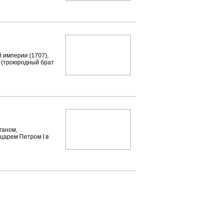
 империи (1707),
 I (троюродный брат
аном,
царем Петром I в