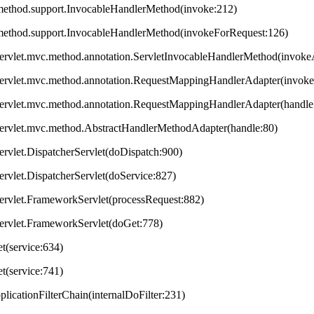
method.support.InvocableHandlerMethod(invoke:212)
method.support.InvocableHandlerMethod(invokeForRequest:126)
servlet.mvc.method.annotation.ServletInvocableHandlerMethod(invok
servlet.mvc.method.annotation.RequestMappingHandlerAdapter(invok
servlet.mvc.method.annotation.RequestMappingHandlerAdapter(handleI
servlet.mvc.method.AbstractHandlerMethodAdapter(handle:80)
ervlet.DispatcherServlet(doDispatch:900)
ervlet.DispatcherServlet(doService:827)
ervlet.FrameworkServlet(processRequest:882)
servlet.FrameworkServlet(doGet:778)
et(service:634)
et(service:741)
plicationFilterChain(internalDoFilter:231)