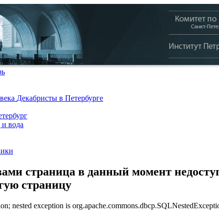
рь
 века
Декабристы в Петербурге
тербург
 и вода
ники
ами страница в данный момент недоступ
угую страницу
n; nested exception is org.apache.commons.dbcp.SQLNestedException: 