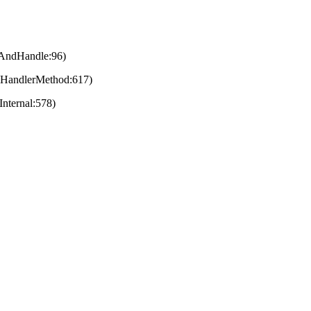
eAndHandle:96)
eHandlerMethod:617)
nternal:578)