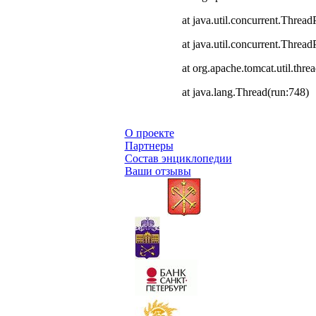
at java.util.concurrent.Thre
at java.util.concurrent.Thre
at org.apache.tomcat.util.th
at java.lang.Thread(run:748)
О проекте
Партнеры
Состав энциклопедии
Ваши отзывы