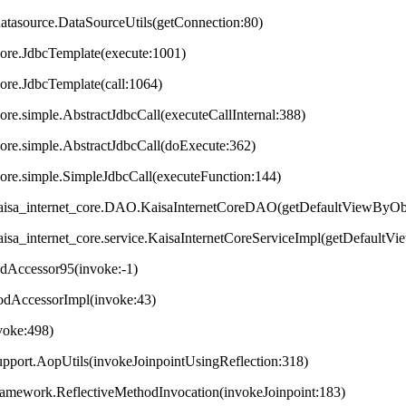
datasource.DataSourceUtils(getConnection:80)
core.JdbcTemplate(execute:1001)
core.JdbcTemplate(call:1064)
ore.simple.AbstractJdbcCall(executeCallInternal:388)
core.simple.AbstractJdbcCall(doExecute:362)
core.simple.SimpleJdbcCall(executeFunction:144)
et.kaisa_internet_core.DAO.KaisaInternetCoreDAO(getDefaultViewByOb
t.kaisa_internet_core.service.KaisaInternetCoreServiceImpl(getDefaul
odAccessor95(invoke:-1)
hodAccessorImpl(invoke:43)
nvoke:498)
upport.AopUtils(invokeJoinpointUsingReflection:318)
framework.ReflectiveMethodInvocation(invokeJoinpoint:183)