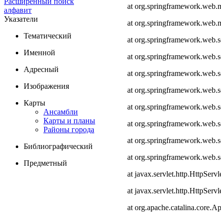
Расширенный поиск
at org.springframework.web.
алфавит
Указатели
at org.springframework.web.
Тематический
at org.springframework.web.
Именной
at org.springframework.web.
Адресный
at org.springframework.web.
Изображения
at org.springframework.web.
Карты
at org.springframework.web.s
Ансамбли
Карты и планы
at org.springframework.web.s
Районы города
at org.springframework.web.s
Библиографический
at org.springframework.web.
Предметный
at javax.servlet.http.HttpServl
at javax.servlet.http.HttpServl
at org.apache.catalina.core.Ap