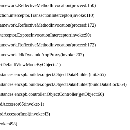
framework.ReflectiveMethodInvocation(proceed:150)
ction.interceptor.TransactionInterceptor(invoke:110)
framework.ReflectiveMethodInvocation(proceed:172)
terceptor.ExposeInvocationInterceptor(invoke:90)
framework.ReflectiveMethodInvocation(proceed:172)
.framework.JdkDynamicAopProxy(invoke:202)
getDefaultViewModeByObject:-1)
instances.encspb.builder.object.ObjectDataBuilder(init:365)
.instances.encspb.builder.object.ObjectDataBuilder(buildDataBlock:64)
instances.encspb.controller.ObjectController(getObject:60)
odAccessor65(invoke:-1)
hodAccessorImpl(invoke:43)
nvoke:498)