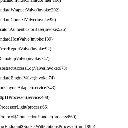
plicationFilterChain(doFilter:166)
StandardWrapperValve(invoke:202)
tandardContextValve(invoke:96)
ticator.AuthenticatorBase(invoke:526)
StandardHostValve(invoke:139)
.ErrorReportValve(invoke:92)
s.RemoteIpValve(invoke:747)
s.AbstractAccessLogValve(invoke:678)
StandardEngineValve(invoke:74)
tor.CoyoteAdapter(service:343)
ttp11Processor(service:408)
ProcessorLight(process:66)
tProtocol$ConnectionHandler(process:860)
t.AprEndpoint$SocketWithOptionsProcessor(run:1995)