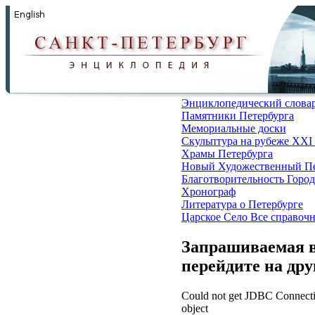
Энциклопедический слова
Памятники Петербурга
Мемориальные доски
Скульптура на рубеже XXI
Храмы Петербурга
Новый Художественный Пе
Благотворительность
Город
Хронограф
Литература о Петербурге
Царское Село
Все справоч
Запрашиваемая в
перейдите на др
Could not get JDBC Connectio
object