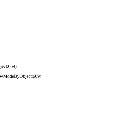
ject:669)
tViewModeByObject:609)