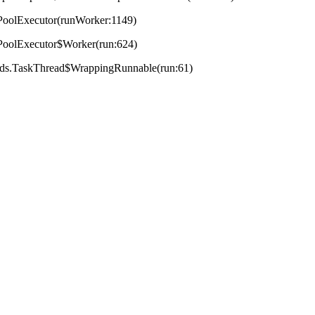
adPoolExecutor(runWorker:1149)
adPoolExecutor$Worker(run:624)
reads.TaskThread$WrappingRunnable(run:61)