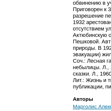
обвинению в у
Приговорен к 3
разрешение пе
1932 арестован
отсутствием ул
Актюбинскую о
Пешковой. Авт
природы. В 19
эвакуации) жил
Соч.: Лесная г
небылицы. Л., 
сказки. Л., 1960
Лит.: Жизнь и 
публикации, пис
Авторы
Марголис Алек