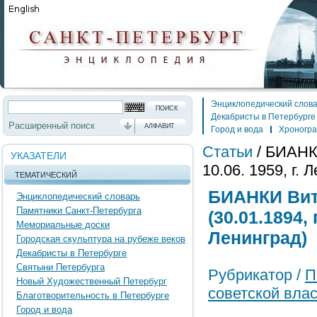
Энциклопедический слов
Декабристы в Петербурге
Расширенный поиск
АЛФАВИТ
Город и вода
Хроногр
Статьи
/
БИАНКИ
УКАЗАТЕЛИ
10.06. 1959, г. 
ТЕМАТИЧЕСКИЙ
БИАНКИ Вит
Энциклопедический словарь
Памятники Санкт-Петербурга
(30.01.1894, 
Мемориальные доски
Ленинград)
Городская скульптура на рубеже веков
Декабристы в Петербурге
Святыни Петербурга
Рубрикатор /
П
Новый Художественный Петербург
советской вла
Благотворительность в Петербурге
Город и вода