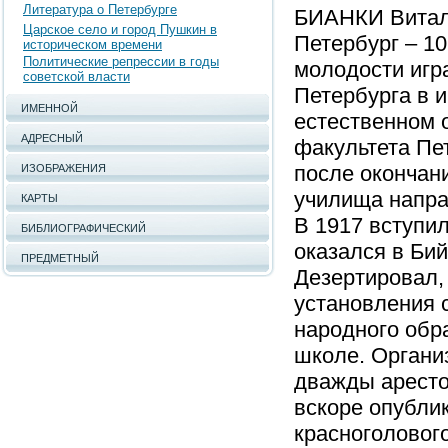
Литература о Петербурге
БИАНКИ Витали
Царское село и город Пушкин в
Петербург – 10.
историческом времени
Политические репрессии в годы
молодости игр
советской власти
Петербурга в и
ИМЕННОЙ
естественном 
АДРЕСНЫЙ
факультета Пет
после окончан
ИЗОБРАЖЕНИЯ
училища напра
КАРТЫ
В 1917 вступи
БИБЛИОГРАФИЧЕСКИЙ
оказался в Би
ПРЕДМЕТНЫЙ
Дезертировал,
установления с
народного обр
школе. Органи
дважды аресто
вскоре опубли
красноголового