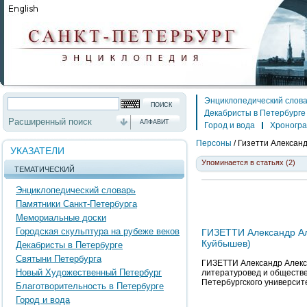
Энциклопедический слов
Декабристы в Петербурге
Расширенный поиск
АЛФАВИТ
Город и вода
Хроногр
Персоны
/
Гизетти Алексан
УКАЗАТЕЛИ
Упоминается в статьях (2)
ТЕМАТИЧЕСКИЙ
Энциклопедический словарь
Памятники Санкт-Петербурга
Мемориальные доски
Городская скульптура на рубеже веков
ГИЗЕТТИ Александр Алек
Куйбышев)
Декабристы в Петербурге
Святыни Петербурга
ГИЗЕТТИ Александр Алексеев
Новый Художественный Петербург
литературовед и обществе
Петербургского университе
Благотворительность в Петербурге
Город и вода