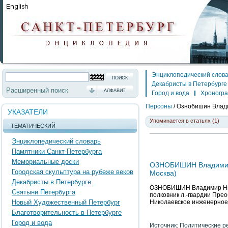
Энциклопедический слов
Декабристы в Петербурге
Расширенный поиск
АЛФАВИТ
Город и вода
Хроногр
Персоны
/
Ознобишин Влад
УКАЗАТЕЛИ
Упоминается в статьях (1)
ТЕМАТИЧЕСКИЙ
Энциклопедический словарь
Памятники Санкт-Петербурга
Мемориальные доски
ОЗНОБИШИН Владимир Ни
Городская скульптура на рубеже веков
Москва)
Декабристы в Петербурге
ОЗНОБИШИН Владимир Никола
Святыни Петербурга
полковник л.-гвардии Прео
Новый Художественный Петербург
Николаевское инженерное
Благотворительность в Петербурге
Город и вода
Источник: Политические р