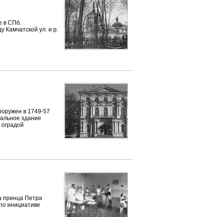
 в СПб.
 Камчатской ул. и р.
ооружен в 1749-57
тальное здание
 оградой
а принца Петра
) по инициативе