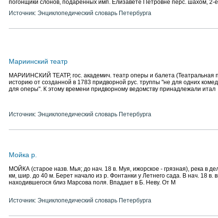
погонщики слонов, подаренных имп. Елизавете Петровне перс. шахом, 2-е
Источник: Энциклопедический словарь Петербурга
Мариинский театр
МАРИИНСКИЙ ТЕАТР, гос. академич. театр оперы и балета (Театральная пл
историю от созданной в 1783 придворной рус. труппы "не для одних комеди
для оперы". К этому времени придворному ведомству принадлежали итал
Источник: Энциклопедический словарь Петербурга
Мойка р.
МОЙКА (старое назв. Мья; до нач. 18 в. Муя, ижорское - грязная), река в дел
км, шир. до 40 м. Берет начало из р. Фонтанки у Летнего сада. В нач. 18 в.
находившегося близ Марсова поля. Впадает в Б. Неву. От М
Источник: Энциклопедический словарь Петербурга