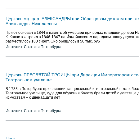
Церковь мц. цар. АЛЕКСАНДРЫ при Образцовом детском приюте 
Александры Николаевны
Приют основан в 1844 в память об умершей при родах младшей дочери Ник
К. Кавос выстроил в 1846-1847 на Измайловском парадном плацу двухэтаж
разместилось 180 сирот. Оно обошлось в 50 тыс. руб
Источник: Святыни Петербурга
Церковь ПРЕСВЯТОЙ ТРОИЦЫ при Дирекции Императорских те
Театральном училище
В 1783 в Петербурге при слиянии танцевальной и театральной школ обра
Театральное училище, куда для обучения балету брали детей с девяти, а 
искусствам – с двенадцати лет
Источник: Святыни Петербурга
Цирк