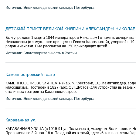
Источник: Энциклопедический словарь Петербурга
ДЕТСКИЙ ПРИЮТ ВЕЛИКОЙ КНЯГИНИ АЛЕКСАНДРЫ НИКОЛА
Был учрежден 1 марта 1844 императором Николаем I в память дочери вел.
Николаевны (в замужестве принцессы Гессен-Кассельской), умершей в 19 
родов и чахотки. Был рассчитан на 150 приходящих детей
Источник: Благотворительность в России
Каменностровский театр
КАМЕННООСТРОВСКИЙ ТЕАТР (наб. р. Крестовки, 10), памятник дер. зодч
классицизма. Построен в 1827 (арх. С.Л.Шустов) для устройства выездных
столичных театров на Каменном острове
Источник: Энциклопедический словарь Петербурга
Караванная ул.
КАРАВАННАЯ УЛИЦА (в 1919-91 ул. Толмачева), между пл. Белинского и Н
Проложена во 2-й пол. 18 в. По одной из версий, здесь были поселены "ка