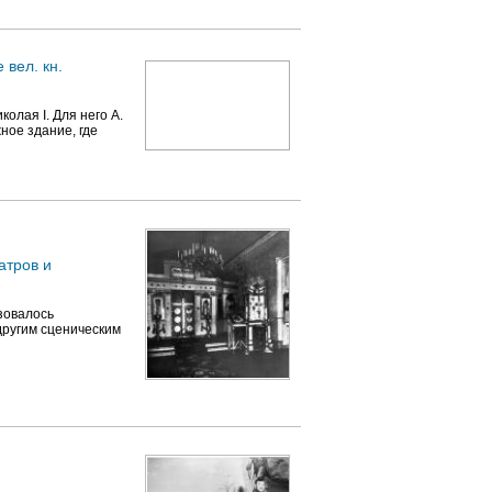
вел. кн.
олая I. Для него А.
ное здание, где
атров и
зовалось
другим сценическим