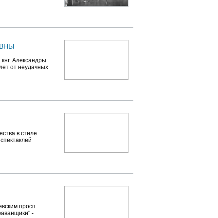
ЕВНЫ
 кнг. Александры
лет от неудачных
ества в стиле
 спектаклей
евским просп.
раванщики" -