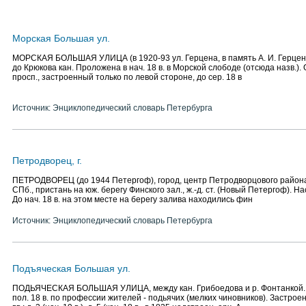
Морская Большая ул.
МОРСКАЯ БОЛЬШАЯ УЛИЦА (в 1920-93 ул. Герцена, в память А. И. Герцена)
до Крюкова кан. Проложена в нач. 18 в. в Морской слободе (отсюда назв.).
просп., застроенный только по левой стороне, до сер. 18 в
Источник: Энциклопедический словарь Петербурга
Петродворец, г.
ПЕТРОДВОРЕЦ (до 1944 Петергоф), город, центр Петродворцового района, 
СПб., пристань на юж. берегу Финского зал., ж.-д. ст. (Новый Петергоф). Нас
До нач. 18 в. на этом месте на берегу залива находились фин
Источник: Энциклопедический словарь Петербурга
Подъяческая Большая ул.
ПОДЬЯЧЕСКАЯ БОЛЬШАЯ УЛИЦА, между кан. Грибоедова и р. Фонтанкой. 
пол. 18 в. по профессии жителей - подьячих (мелких чиновников). Застроена 