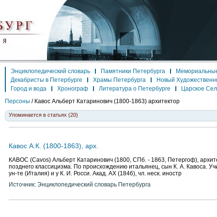
Энциклопедический словарь
Памятники Петербурга
Мемориальные
Декабристы в Петербурге
Храмы Петербурга
Новый Художественн
Город и вода
Хронограф
Литература о Петербурге
Царское Се
Персоны
/
Кавос Альберт Катаринович
(1800-1863) архитектор
Упоминается в статьях (20)
Кавос А.К. (1800-1863), арх.
КАВОС (Cavos) Альберт Катаринович (1800, СПб. - 1863, Петергоф), архит
позднего классицизма. По происхождению итальянец, сын К. А. Кавоса. У
ун-те (Италия) и у К. И. Росси. Акад. АХ (1846), чл. неск. иностр
Источник: Энциклопедический словарь Петербурга