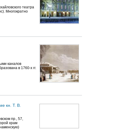
ихайловского театра
вос). Многократно
ными каналов
азована в 1760-х гг.
 кн. Т. В.
ском пр., 57,
торой храм
наменскую)