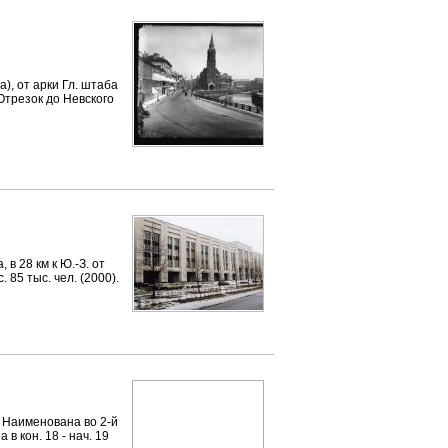
, от арки Гл. штаба
 Отрезок до Невского
в 28 км к Ю.-З. от
. 85 тыс. чел. (2000).
Наименована во 2-й
в кон. 18 - нач. 19