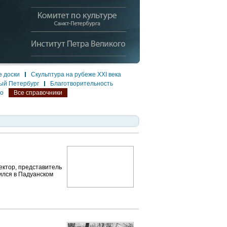
 доски
Скульптура на рубеже XXI века
ый Петербург
Благотворительность
ло
Все справочники
ектор, представитель
чился в Падуанском