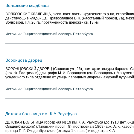
Волковские кладбища
ВОЛКОВСКИЕ КЛАДБИЩА, в сев.-вост. части Фрунзенского р-на, старейшие
действующие кладбища. Православное В. к. (Расстанный проезд, 7а), между
Волковкой. Пл. 26 га, протяженность дорожек св. 13 км
Источник: Энциклопедический словарь Петербурга
Воронцова дворец
ВОРОНЦОВСКИЙ ДВОРЕЦ (Садовая ул., 26), пам. архитектуры барокко. С
(арх. Ф. Растрелли) для графа М. И. Воронцова (см. Воронцовы). Монумен
усадебного типа отделено от улицы парадным двором и ажурной чугунной
Источник: Энциклопедический словарь Петербурга
Детская больница им. К.А.Раухфуса
ДЕТСКАЯ БОЛЬНИЦА городская № 19 им. К. А. Раухфуса (до 1918 Дет. б-ц
Ольденбургского) (Лиговский просп., 8), построена в 1869 (арх. А. К. Кавос
принца П. Г. Ольденбургского (отсюда 1-е назв.) и педиатра К. А