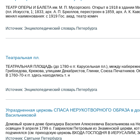
ТЕАТР ОПЕРЫ И БАЛЕТА им. М. П. Мусоргского. Открыт в 1918 в здании М
(пл. Искусств, 1; 1833, арх. А. П. Брюллов, перестроен в 1859, арх. А. К. Ка
менял наименования: c 1919 Гос. акад. театр комич
Источник: Энциклопедический словарь Петербурга
Театральная пл.
ТЕАТРАЛЬНАЯ ПЛОЩАДЬ (до 1780-х гг. Карусельная пл.), между набереж
Грибоедова, Крюкова, улицами Декабристов, Глинки, Союза Печатников. Обр
В 1760-70-х гг. здесь находились т. н
Источник: Энциклопедический словарь Петербурга
Упраздненная церковь СПАСА НЕРУКОТВОРНОГО ОБРАЗА в доме
Васильчиковой
Домовый храм в доме бригадира Василия Алексеевича Васильчикова на Нев
освящен 9 апреля 1799 о. Гавриилом Петровым из Знаменской церкви, ко
подчинялся (см. приходскую церковь ВХОДА ГОСПОДНЯ В ИЕРУСАЛИМ, З
Источник: Святыни Петербурга