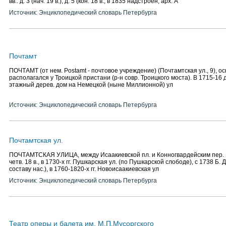
вв.: д. 3 (нач. 19 в.), д. 5 (кон. 18 в., в 1835 надстроен, арх. А
Источник: Энциклопедический словарь Петербурга
Почтамт
ПОЧТАМТ (от нем. Postamt - почтовое учреждение) (Почтамтская ул., 9), осн
располагался у Троицкой пристани (р-н совр. Троицкого моста). В 1715-16 
этажный дерев. дом на Немецкой (ныне Миллионной) ул
Источник: Энциклопедический словарь Петербурга
Почтамтская ул.
ПОЧТАМТСКАЯ УЛИЦА, между Исаакиевской пл. и Конногвардейским пер. 
четв. 18 в., в 1730-х гг. Пушкарская ул. (по Пушкарской слободе), с 1738 Б. 
составу нас.), в 1760-1820-х гг. Новоисаакиевская ул
Источник: Энциклопедический словарь Петербурга
Театр оперы и балета им. М.П.Мусоргского