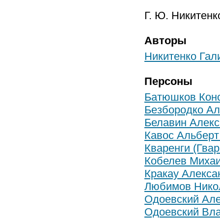
Г. Ю. Никитенк
Авторы
Никитенко Гал
Персоны
Батюшков Конс
Безбородко Ал
Белавин Алек
Кавос Альберт
Кваренги (Гва
Кобелев Миха
Кракау Алекса
Любимов Нико
Одоевский Ал
Одоевский Вл