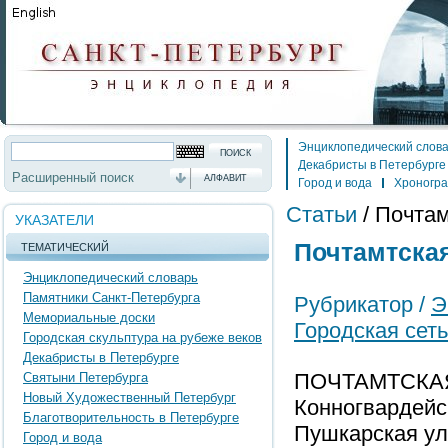
Энциклопедический слов
Декабристы в Петербурге
Расширенный поиск
АЛФАВИТ
Город и вода
Хроногр
Статьи
/
Почтам
УКАЗАТЕЛИ
Почтамтская
ТЕМАТИЧЕСКИЙ
Энциклопедический словарь
Памятники Санкт-Петербурга
Рубрикатор /
Э
Мемориальные доски
Городская сет
Городская скульптура на рубеже веков
Декабристы в Петербурге
ПОЧТАМТСКАЯ 
Святыни Петербурга
Новый Художественный Петербург
Конногвардейски
Благотворительность в Петербурге
Пушкарская ул.
Город и вода