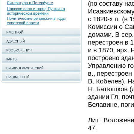
(по составу нас
Литература о Петербурге
Царское село и город Пушкин в
Исаакиевскому 
историческом времени
с 1820-х гг. (в
Политические репрессии в годы
советской власти
Комиссии о Са
ИМЕННОЙ
домами. В сер.
перестроен в 17
АДРЕСНЫЙ
и в 1870, арх.
ИЗОБРАЖЕНИЯ
построено здани
КАРТЫ
Управлению гор
БИБЛИОГРАФИЧЕСКИЙ
в., перестроен 
ПРЕДМЕТНЫЙ
В. Кобелев). Н
Н. Батюшков (д.
здании Гл. поч
Белавине, пог
Лит.: Воложени
47.