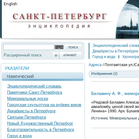
Энциклопедический слов
Декабристы в Петербурге
Расширенный поиск
АЛФАВИТ
Город и вода
Хроногр
Адреса
/
Почтамтская ул./Са
УКАЗАТЕЛИ
Изображения (2)
ТЕМАТИЧЕСКИЙ
Энциклопедический словарь
Памятники Санкт-Петербурга
Белавину А. Ф., мемор
Мемориальные доски
«Рядовой Белавин Алексан
Городская скульптура на рубеже веков
авиабомбу, ценой своей ж
Декабристы в Петербурге
Ленина» 1990. Арх. Бухаев 
Святыни Петербурга
Источник: Мемориальные д
Новый Художественный Петербург
Благотворительность в Петербурге
Город и вода