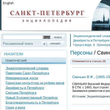
Энциклопедический слов
Декабристы в Петербурге
Расширенный поиск
АЛФАВИТ
Город и вода
Хроногр
Персоны
/
Свин
УКАЗАТЕЛИ
ТЕМАТИЧЕСКИЙ
Упоминается в статьях (8)
Энциклопедический словарь
Памятники Санкт-Петербурга
Свиньин В.Ф., (1865-19
Мемориальные доски
Городская скульптура на рубеже веков
СВИНЬИН Василий Федорови
В СПб. с 1883, был строит
Декабристы в Петербурге
Занимался ремонтом и рес
Святыни Петербурга
Источник: Энциклопедичес
Новый Художественный Петербург
Благотворительность в Петербурге
Город и вода