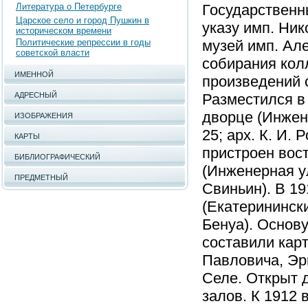
Литература о Петербурге
Государственны
Царское село и город Пушкин в
указу имп. Ник
историческом времени
Политические репрессии в годы
музей имп. Але
советской власти
собирания кол
ИМЕННОЙ
произведений о
АДРЕСНЫЙ
Разместился в
дворце (Инжене
ИЗОБРАЖЕНИЯ
25; арх. К. И. 
КАРТЫ
пристроен вост
БИБЛИОГРАФИЧЕСКИЙ
(Инженерная ул.
ПРЕДМЕТНЫЙ
Свиньин). В 19
(Екатерининский
Бенуа). Основ
составили карт
Павловича, Эр
Селе. Открыт 
залов. К 1912 