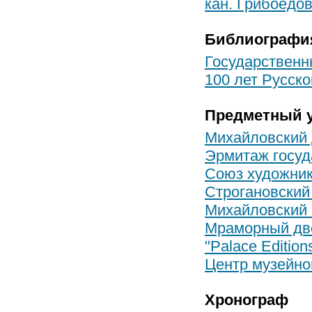
кан. Грибоедов
Библиографи
Государственн
100 лет Русско
Предметный у
Михайловский
Эрмитаж госу
Союз художни
Строгановский
Михайловский 
Мраморный дв
"Palace Edition
Центр музейной
Хронограф