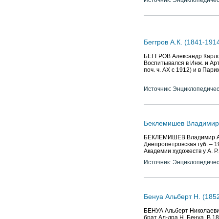
Беггров А.К. (1841-191
БЕГГРОВ Александр Карлови
Воспитывался в Инж. и Арт.
поч. ч. АХ с 1912) и в Пари
Источник: Энциклопедичес
Беклемишев Владимир А
БЕКЛЕМИШЕВ Владимир Але
Днепропетровская губ. – 19
Академии художеств у А. Р.
Источник: Энциклопедичес
Бенуа Альберт Н. (1852
БЕНУА Альберт Николаевич 
брат Ал-дра Н. Бенуа. В 1