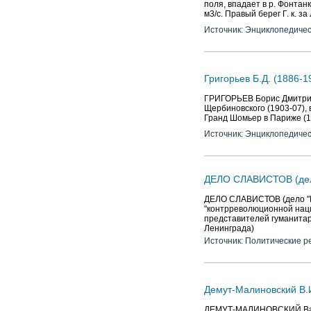
поля, впадает в р. Фонтанк
м3/с. Правый берег Г. к. з
Источник: Энциклопедичес
Григорьев Б.Д. (1886-1
ГРИГОРЬЕВ Борис Дмитриев
Щербиновского (1903-07), в
Гранд Шомьер в Париже (19
Источник: Энциклопедичес
ДЕЛО СЛАВИСТОВ (дело
ДЕЛО СЛАВИСТОВ (дело "Р
"контрреволюционной нац
представителей гуманитар
Ленинграда)
Источник: Политические р
Демут-Малиновский В.И.
ДЕМУТ-МАЛИНОВСКИЙ Васили