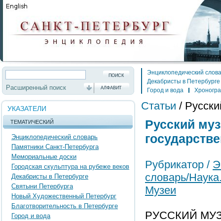
Энциклопедический слов
Декабристы в Петербурге
Расширенный поиск
АЛФАВИТ
Город и вода
Хроногр
Статьи
/
Русски
УКАЗАТЕЛИ
Русский муз
ТЕМАТИЧЕСКИЙ
государств
Энциклопедический словарь
Памятники Санкт-Петербурга
Мемориальные доски
Рубрикатор /
Э
Городская скульптура на рубеже веков
словарь/Наука
Декабристы в Петербурге
Святыни Петербурга
Музеи
Новый Художественный Петербург
Благотворительность в Петербурге
РУССКИЙ МУ
Город и вода