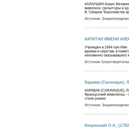
КАЛАУШИН Борис Матвеевич 
живописи, скульптуры и ар
В. Губарев "Королевство кри
Источник: Энциклопедичес
КАПИТАЛ ИМЕНИ АЛЕК
Учрежден в 1894 при Имп.
вдовам и сиротам, в памят
неизменно оказывавшего м
Источник: Благотворитель
Каравак (Caravaque), 
КАРАВАК (CARAVAQUE), Луи 
Французский живописец – 
стиле рококо
Источник: Энциклопедичес
Кипренский О.А., (1782