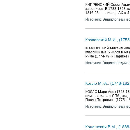
КИПРЕНСКИЙ Орест Адамови
живописец. В 1788-1828 жил
1816-23 пенсионер АХ в И
Источник: Энциклопедичес
Козловский М.И., (1753
КОЗЛОВСКИЙ Михаил Иванов
классицизма. Учился в АХ (
Риме (1774-79) и Париже (1
Источник: Энциклопедичес
Колло М.-А., (1748-1821
КОЛЛО Мари Анн (1748-1821
ним приехала в СПб.; акад.
Павла Петровича (1775; об
Источник: Энциклопедичес
Конашевич В.М., (1888