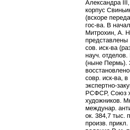
Александра III
корпус Свиньин
(вскоре переда
гос-ва. В нача
Митрохин, А. Н
представлены 
сов. иск-ва (р
науч. отделов.
(ныне Пермь). 
восстановлено 
совр. иск-ва, 
экспертно-зак
РСФСР, Союз х
художников. М
междунар. анти
ок. 384,7 тыс.
произв. прикл.