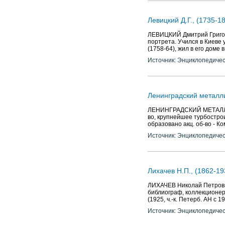
Левицкий Д.Г., (1735-1
ЛЕВИЦКИЙ Дмитрий Григорь
портрета. Учился в Киеве у 
(1758-64), жил в его доме 
Источник: Энциклопедичес
Ленинградский металл
ЛЕНИНГРАДСКИЙ МЕТАЛЛИЧЕ
во, крупнейшее турбострои
образовано акц. об-во - К
Источник: Энциклопедичес
Лихачев Н.П., (1862-19
ЛИХАЧЕВ Николай Петрович 
библиограф, коллекционер,
(1925, ч.-к. Петерб. АН с 
Источник: Энциклопедичес