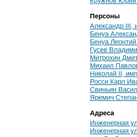
Кружнов Юрий
Персоны
Александр III,
Бенуа Алексан
Бенуа Леонтий
Гусев Владими
Митрохин Дми
Михаил Павлов
Николай II, им
Росси Карл Ив
Свиньин Васи
Яремич Степан
Адреса
Инженерная ул.
Инженерная ул.