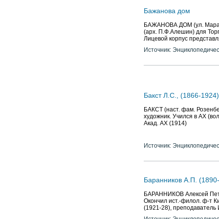
Бажанова дом
БАЖАНОВА ДОМ (ул. Марата
(арх. П.Ф.Алешин) для То
Лицевой корпус представл
Источник: Энциклопедичес
Бакст Л.С., (1866-1924
БАКСТ (наст. фам. Розенбе
художник. Учился в АХ (во
Акад. АХ (1914)
Источник: Энциклопедичес
Баранников А.П. (1890
БАРАННИКОВ Алексей Петро
Окончил ист.-филол. ф-т К
(1921-28), преподаватель И
Источник: Энциклопедичес