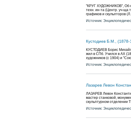
"КРУГ ХУДОЖНИКОВ", Об-во
техн. ин-та (Центр. уч-ща 
графиков и скульпторов (Л.
Источник: Энциклопедичес
Кустодиев Б.М., (1878-
КУСТОДИЕВ Борис Михайлов
жил в СПб. Учился в АХ (18
художников (с 1904) и "Сою
Источник: Энциклопедичес
Лазарев Левон Констан
ЛАЗАРЕВ Левон Константино
мастер станковой, монуме
скульптурном отделении Тб
Источник: Энциклопедичес