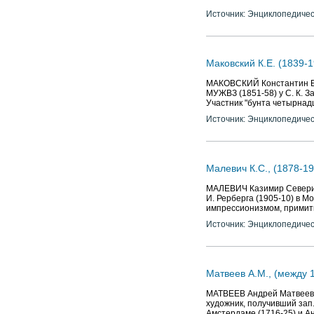
Источник: Энциклопедичес
Маковский К.Е. (1839-1
МАКОВСКИЙ Константин Егор
МУЖВЗ (1851-58) у С. К. Зар
Участник "бунта четырнадц
Источник: Энциклопедичес
Малевич К.С., (1878-19
МАЛЕВИЧ Казимир Северинов
И. Рерберга (1905-10) в М
импрессионизмом, примит
Источник: Энциклопедичес
Матвеев А.М., (между 
МАТВЕЕВ Андрей Матвеевич
художник, получивший зап.
Амстердаме (1716-25) и А