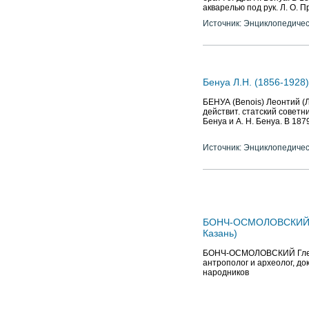
акварелью под рук. Л. О. 
Источник: Энциклопедичес
Бенуа Л.Н. (1856-1928)
БЕНУА (Benois) Леонтий (Л
действит. статский советник
Бенуа и А. Н. Бенуа. В 187
Источник: Энциклопедичес
БОНЧ-ОСМОЛОВСКИЙ Глеб
Казань)
БОНЧ-ОСМОЛОВСКИЙ Глеб Ана
антрополог и археолог, до
народников