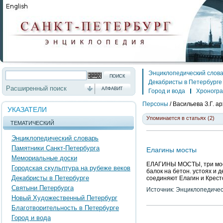
Энциклопедический слов
Декабристы в Петербурге
Расширенный поиск
АЛФАВИТ
Город и вода
Хроногр
Персоны
/
Васильева З.Г.
ар
УКАЗАТЕЛИ
Упоминается в статьях (2)
ТЕМАТИЧЕСКИЙ
Энциклопедический словарь
Памятники Санкт-Петербурга
Елагины мосты
Мемориальные доски
ЕЛАГИНЫ МОСТЫ, три мост
Городская скульптура на рубеже веков
балок на бетон. устоях и д
Декабристы в Петербурге
соединяют Елагин и Крестов
Святыни Петербурга
Источник: Энциклопедичес
Новый Художественный Петербург
Благотворительность в Петербурге
Город и вода