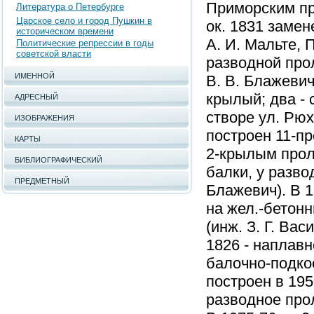
Приморским про
Литература о Петербурге
Царское село и город Пушкин в
ок. 1831 заме
историческом времени
А. И. Мальте, 
Политические репрессии в годы
советской власти
разводной прол
ИМЕННОЙ
В. В. Блажеви
крылый; два - с
АДРЕСНЫЙ
створе ул. Рюх
ИЗОБРАЖЕНИЯ
построен 11-п
КАРТЫ
2-крылым прол
БИБЛИОГРАФИЧЕСКИЙ
балки, у разво
ПРЕДМЕТНЫЙ
Блажевич). В 
на жел.-бетон
(инж. З. Г. Вас
1826 - наплавн
балочно-подко
построен в 195
разводное прол