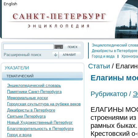
Энциклопедический слов
Декабристы в Петербурге
Расширенный поиск
АЛФАВИТ
Город и вода
Хроногр
Статьи
/
Елагин
УКАЗАТЕЛИ
Елагины мо
ТЕМАТИЧЕСКИЙ
Энциклопедический словарь
Памятники Санкт-Петербурга
Рубрикатор /
Э
Мемориальные доски
Городская скульптура на рубеже веков
ЕЛАГИНЫ МОСТ
Декабристы в Петербурге
строениями из 
Святыни Петербурга
Новый Художественный Петербург
рамных быках. 
Благотворительность в Петербурге
Крестовский о-в
Город и вода