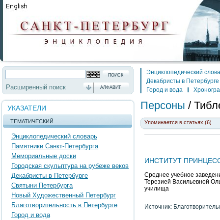
Энциклопедический слов
Декабристы в Петербурге
Расширенный поиск
АЛФАВИТ
Город и вода
Хроногр
Персоны
/
Тибл
УКАЗАТЕЛИ
ТЕМАТИЧЕСКИЙ
Упоминается в статьях (6)
Энциклопедический словарь
Памятники Санкт-Петербурга
Мемориальные доски
ИНСТИТУТ ПРИНЦЕС
Городская скульптура на рубеже веков
Среднее учебное заведени
Декабристы в Петербурге
Терезией Васильевной Ольд
Святыни Петербурга
училища
Новый Художественный Петербург
Благотворительность в Петербурге
Источник: Благотворитель
Город и вода