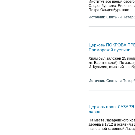
Институт все время своег
Ольденбургских. Его осно
Петра Ольденбургского
Источник: Святыни Петер
Церковь ПОКРОВА ПРЕ
Приморской пустыни
Храм был заложен 25 июля
кн. Барятинской). По зак
И. Кузьмин, взявший за о
Источник: Святыни Петер
Церковь прав. ЛАЗАРЯ
лавре
На месте Лазаревского хра
дерева в 1712 и освятили 
нынешней каменной Лазар