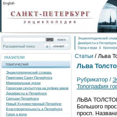
Энциклопедический слов
Декабристы в Петербурге
Расширенный поиск
АЛФАВИТ
Город и вода
Хроногр
Статьи
/
Льва Т
УКАЗАТЕЛИ
Льва Толсто
ТЕМАТИЧЕСКИЙ
Энциклопедический словарь
Памятники Санкт-Петербурга
Рубрикатор /
Э
Мемориальные доски
Топография го
Городская скульптура на рубеже веков
Декабристы в Петербурге
ЛЬВА ТОЛСТОГ
Святыни Петербурга
Новый Художественный Петербург
Большого просп
Благотворительность в Петербурге
просп. Названа
Город и вода