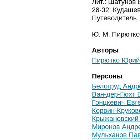
Лит.: Шатунов 
28-32; Кудашев
Путеводитель. 
Ю. М. Пирютко
Авторы
Пирютко Юрий
Персоны
Белогруд Андр
Ван-дер-Гюхт 
Гонцкевич Евг
Корвин-Круков
Крыжановский
Миронов Андр
Мульханов Па