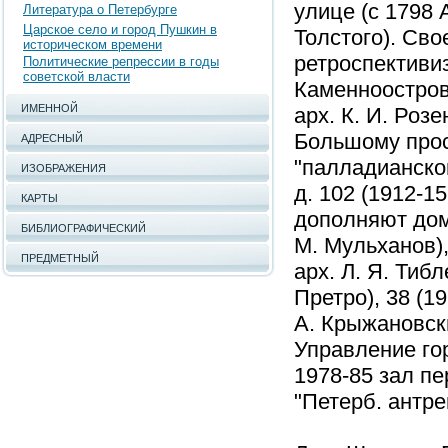
улице (с 1798 
Литература о Петербурге
Царское село и город Пушкин в
Толстого). Св
историческом времени
ретроспективиз
Политические репрессии в годы
советской власти
Каменноостровс
ИМЕННОЙ
арх. К. И. Роз
Большому просп.
АДРЕСНЫЙ
"палладианском
ИЗОБРАЖЕНИЯ
д. 102 (1912-1
КАРТЫ
дополняют дома
БИБЛИОГРАФИЧЕСКИЙ
М. Мульханов),
ПРЕДМЕТНЫЙ
арх. Л. Я. Тибле
Претро), 38 (19
А. Крыжановск
Управление гор
1978-85 зал пе
"Петерб. антре