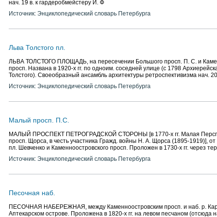
нач. 19 в. к гардеробмейстеру И. Ф
Источник: Энциклопедический словарь Петербурга
Льва Толстого пл.
ЛЬВА ТОЛСТОГО ПЛОЩАДЬ, на пересечении Большого просп. П. С. и Каме
просп. Названа в 1920-х гг. по одноим. соседней улице (с 1798 Архиерейска
Толстого). Своеобразный ансамбль архитектуры ретроспективизма нач. 20
Источник: Энциклопедический словарь Петербурга
Малый просп. П.С.
МАЛЫЙ ПРОСПЕКТ ПЕТРОГРАДСКОЙ СТОРОНЫ [в 1770-х гг. Малая Перспе
просп. Щорса, в честь участника Гражд. войны Н. А. Щорса (1895-1919)], о
пл. Шевченко и Каменноостровского просп. Проложен в 1730-х гг. через те
Источник: Энциклопедический словарь Петербурга
Песочная наб.
ПЕСОЧНАЯ НАБЕРЕЖНАЯ, между Каменноостровским просп. и наб. р. Кар
Аптекарском острове. Проложена в 1820-х гг. на левом песчаном (отсюда на