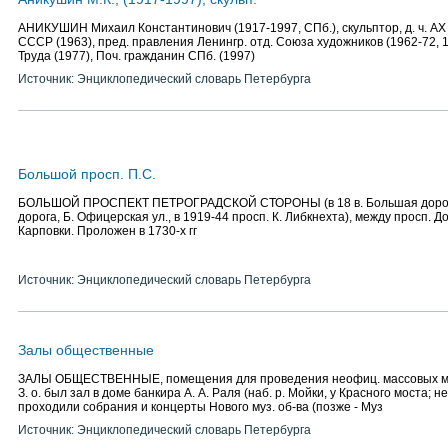
АНИКУШИН Михаил Константинович (1917-1997, СПб.), скульптор, д. ч. АХ 
СССР (1963), пред. правления Ленингр. отд. Союза художников (1962-72, 1
Труда (1977), Поч. гражданин СПб. (1997)
Источник: Энциклопедический словарь Петербурга
Большой просп. П.С.
БОЛЬШОЙ ПРОСПЕКТ ПЕТРОГРАДСКОЙ СТОРОНЫ (в 18 в. Большая дорога
дорога, Б. Офицерская ул., в 1919-44 просп. К. Либкнехта), между просп. Д
Карповки. Проложен в 1730-х гг
Источник: Энциклопедический словарь Петербурга
Залы общественные
ЗАЛЫ ОБЩЕСТВЕННЫЕ, помещения для проведения неофиц. массовых м
З. о. был зал в доме банкира А. А. Раля (наб. р. Мойки, у Красного моста; не 
проходили собрания и концерты Нового муз. об-ва (позже - Муз
Источник: Энциклопедический словарь Петербурга