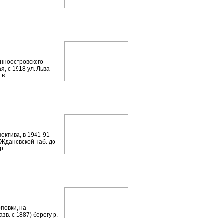
нноостровского
я, с 1918 ул. Льва
 в
ктива, в 1941-91
т Ждановской наб. до
рр
повки, на
зв. с 1887) берегу р.