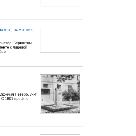
баков”, памятник
ульптор: Бернштам
аменте с лицевой
ябре
Окончил Петерб. ун-т
 С 1901 проф., с