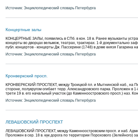
Источник: Энциклопедический словарь Петербурга
Концертные залы
КОНЦЕРТНЫЕ ЗАЛЫ, появились в СПб. в кон. 18 в. Ранее музыканты устр
концерты во дворцах вельмож, театрах, трактирах. 1-й документально за
публ. концертов - концерты Дж. Пассерини (1748) в доме князя Гагарина на
Источник: Энциклопедический словарь Петербурга
Кронверкский просп.
КРОНВЕРКСКИЙ ПРОСПЕКТ, между Троицкой пл. и Мытнинской наб., на П
стороне, полукругом огибает терр. Александровского парка. Проложен в 1-й 
трети 19 в. его начальный участок (до Каменноостровского просп.) наз. Ко
Источник: Энциклопедический словарь Петербурга
ЛЕВАШОВСКИЙ ПРОСПЕКТ
ЛЕВАШОВСКИЙ ПРОСПЕКТ, между Каменноостровским просп. и наб. Адми
Проложен в сер. 18 в. как дорога по территории Порохового (Зелейного) 