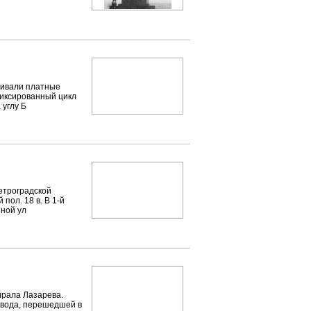
аивали платные
фиксированный цикл
 углу Б
етроградской
пол. 18 в. В 1-й
нной ул
рала Лазарева.
завода, перешедшей в