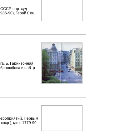
СССР, нар. худ.
986-90), Герой Соц.
, Б. Гарнизонная
обролюбова и наб. р.
ероприятий. Первым
сохр.), где в 1779-90