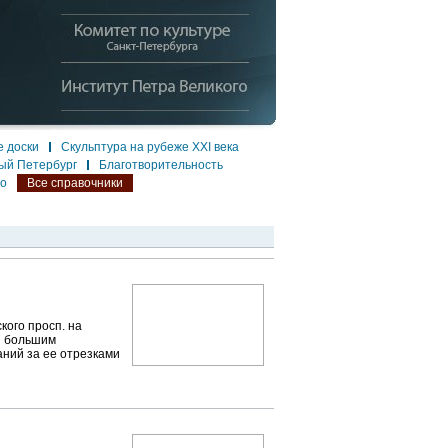
 доски
Скульптура на рубеже XXI века
ый Петербург
Благотворительность
ло
Все справочники
ого просп. на
ся большим
ний за ее отрезками