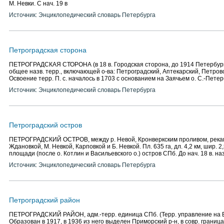
М. Невки. С нач. 19 в
Источник: Энциклопедический словарь Петербурга
Петроградская сторона
ПЕТРОГРАДСКАЯ СТОРОНА (в 18 в. Городская сторона, до 1914 Петербург
общее назв. терр., включающей о-ва: Петроградский, Аптекарский, Петров
Освоение терр. П. с. началось в 1703 с основанием на Заячьем о. С.-Пете
Источник: Энциклопедический словарь Петербурга
Петроградский остров
ПЕТРОГРАДСКИЙ ОСТРОВ, между р. Невой, Кронверкским проливом, рекам
Ждановкой, М. Невкой, Карповкой и Б. Невкой. Пл. 635 га, дл. 4,2 км, шир. 2
площади (после о. Котлин и Васильевского о.) остров СПб. До нач. 18 в. на
Источник: Энциклопедический словарь Петербурга
Петроградский район
ПЕТРОГРАДСКИЙ РАЙОН, адм.-терр. единица СПб. (Терр. управление на Б.
Образован в 1917, в 1936 из него выделен Приморский р-н, в совр. граница