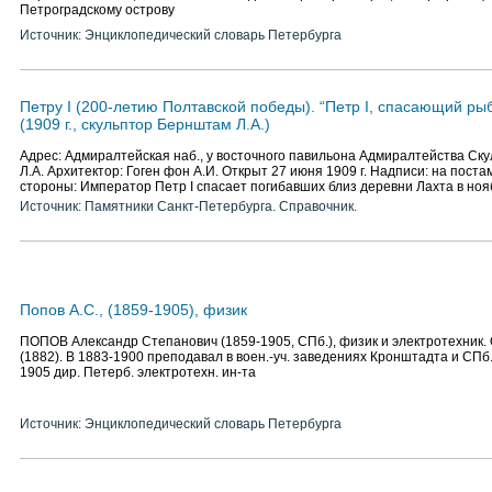
Петроградскому острову
Источник: Энциклопедический словарь Петербурга
Петру I (200-летию Полтавской победы). “Петр I, спасающий ры
(1909 г., скульптор Бернштам Л.А.)
Адрес: Адмиралтейская наб., у восточного павильона Адмиралтейства Ск
Л.А. Архитектор: Гоген фон А.И. Открыт 27 июня 1909 г. Надписи: на пост
стороны: Император Петр I спасает погибавших близ деревни Лахта в но
Источник: Памятники Санкт-Петербурга. Справочник.
Попов А.С., (1859-1905), физик
ПОПОВ Александр Степанович (1859-1905, СПб.), физик и электротехник. 
(1882). В 1883-1900 преподавал в воен.-уч. заведениях Кронштадта и СПб.
1905 дир. Петерб. электротехн. ин-та
Источник: Энциклопедический словарь Петербурга