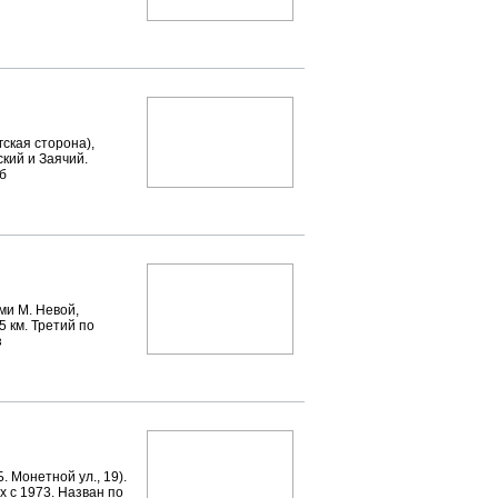
ская сторона),
ский и Заячий.
рб
и М. Невой,
,5 км. Третий по
з
 Монетной ул., 19).
х с 1973. Назван по