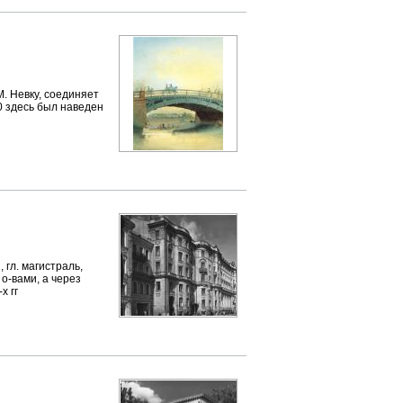
 Невку, соединяет
0 здесь был наведен
гл. магистраль,
о-вами, а через
х гг