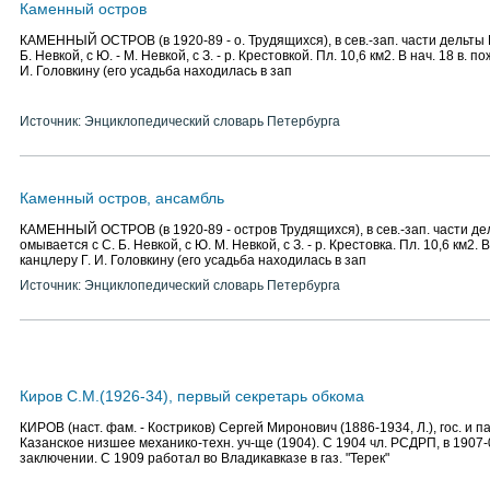
Каменный остров
КАМЕННЫЙ ОСТРОВ (в 1920-89 - о. Трудящихся), в сев.-зап. части дельты 
Б. Невкой, с Ю. - М. Невкой, с З. - р. Крестовкой. Пл. 10,6 км2. В нач. 18 в. 
И. Головкину (его усадьба находилась в зап
Источник: Энциклопедический словарь Петербурга
Каменный остров, ансамбль
КАМЕННЫЙ ОСТРОВ (в 1920-89 - остров Трудящихся), в сев.-зап. части де
омывается с С. Б. Невкой, с Ю. М. Невкой, с З. - р. Крестовка. Пл. 10,6 км2. 
канцлеру Г. И. Головкину (его усадьба находилась в зап
Источник: Энциклопедический словарь Петербурга
Киров С.М.(1926-34), первый секретарь обкома
КИРОВ (наст. фам. - Костриков) Сергей Миронович (1886-1934, Л.), гос. и п
Казанское низшее механико-техн. уч-ще (1904). С 1904 чл. РСДРП, в 1907
заключении. С 1909 работал во Владикавказе в газ. "Терек"