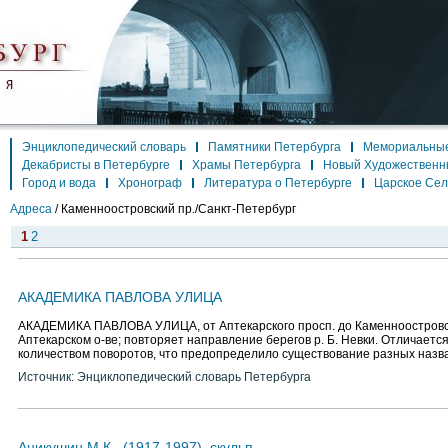
Энциклопедический словарь
Памятники Петербурга
Мемориальные
Декабристы в Петербурге
Храмы Петербурга
Новый Художественн
Город и вода
Хронограф
Литература о Петербурге
Царское Се
Адреса
/
Каменноостровский пр./Санкт-Петербург
1
2
АКАДЕМИКА ПАВЛОВА УЛИЦА
АКАДЕМИКА ПАВЛОВА УЛИЦА, от Аптекарского просп. до Каменноостровск
Аптекарском о-ве; повторяет направление берегов р. Б. Невки. Отличает
количеством поворотов, что предопределило существование разных назва
Источник: Энциклопедический словарь Петербурга
Аникушин М.К., (1917-1997), скульп.