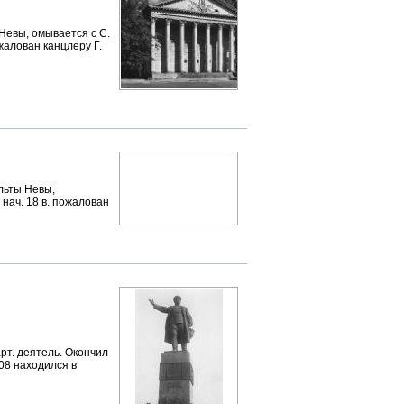
Невы, омывается с С.
пожалован канцлеру Г.
льты Невы,
В нач. 18 в. пожалован
арт. деятель. Окончил
-08 находился в