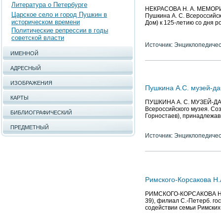
Литература о Петербурге
НЕКРАСОВА Н. А. МЕМОРИ
Царское село и город Пушкин в
Пушкина А. С. Всероссийск
историческом времени
Дом) к 125-летию со дня р
Политические репрессии в годы
советской власти
Источник: Энциклопедичес
ИМЕННОЙ
АДРЕСНЫЙ
ИЗОБРАЖЕНИЯ
Пушкина А.С. музей-да
КАРТЫ
ПУШКИНА А. С. МУЗЕЙ-ДАЧА
Всероссийского музея. Соз
БИБЛИОГРАФИЧЕСКИЙ
Горностаев), принадлежа
ПРЕДМЕТНЫЙ
Источник: Энциклопедичес
Римского-Корсакова Н
РИМСКОГО-КОРСАКОВА Н. 
39), филиал С.-Петерб. го
содействии семьи Римских