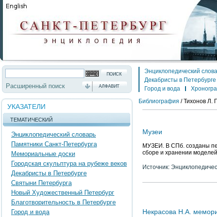
Энциклопедический слов
Декабристы в Петербурге
Расширенный поиск
АЛФАВИТ
Город и вода
Хроногр
Библиография
/
Тихонов Л. 
УКАЗАТЕЛИ
ТЕМАТИЧЕСКИЙ
Музеи
Энциклопедический словарь
Памятники Санкт-Петербурга
МУЗЕИ. В СПб. созданы пер
сборе и хранении моделей 
Мемориальные доски
Городская скульптура на рубеже веков
Источник: Энциклопедичес
Декабристы в Петербурге
Святыни Петербурга
Новый Художественный Петербург
Благотворительность в Петербурге
Некрасова Н.А. мемор
Город и вода