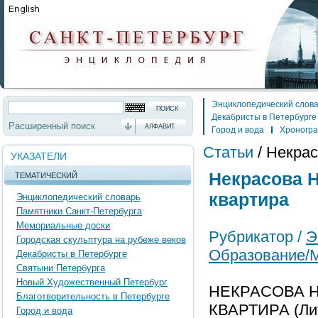
Энциклопедический слов
Декабристы в Петербурге
Расширенный поиск
АЛФАВИТ
Город и вода
Хроногр
Статьи
/
Некрас
УКАЗАТЕЛИ
Некрасова 
ТЕМАТИЧЕСКИЙ
квартира
Энциклопедический словарь
Памятники Санкт-Петербурга
Мемориальные доски
Рубрикатор /
Э
Городская скульптура на рубеже веков
Образование/
Декабристы в Петербурге
Святыни Петербурга
Новый Художественный Петербург
НЕКРАСОВА Н
Благотворительность в Петербурге
КВАРТИРА (Лит
Город и вода