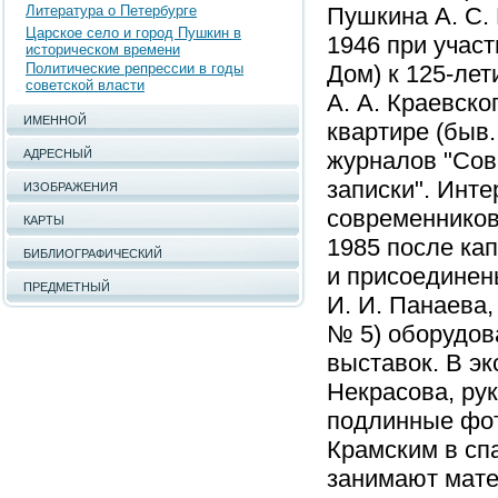
Литература о Петербурге
Пушкина А. С. 
Царское село и город Пушкин в
1946 при участ
историческом времени
Политические репрессии в годы
Дом) к 125-лет
советской власти
А. А. Краевско
ИМЕННОЙ
квартире (быв.
АДРЕСНЫЙ
журналов "Сов
записки". Инте
ИЗОБРАЖЕНИЯ
современников
КАРТЫ
1985 после ка
БИБЛИОГРАФИЧЕСКИЙ
и присоединен
ПРЕДМЕТНЫЙ
И. И. Панаева,
№ 5) оборудов
выставок. В э
Некрасова, рук
подлинные фот
Крамским в спа
занимают мате