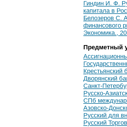
Гиндин И. Ф. Р
капитала в Рос
Белозеров С. А
финансового ры
Экономика., 20
Предметный у
Ассигнационны
Государственн
Крестьянский 
Дворянский ба
Санкт-Петербу
Русско-Азиатс
СПб междунар
Азовско-Донск
Русский для в
Русский Торго