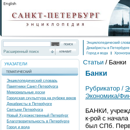
Энциклопедический слов
Декабристы в Петербурге
Расширенный поиск
АЛФАВИТ
Город и вода
Хроногр
Статьи
/
Банки
УКАЗАТЕЛИ
Банки
ТЕМАТИЧЕСКИЙ
Энциклопедический словарь
Памятники Санкт-Петербурга
Рубрикатор /
Э
Мемориальные доски
Экономика/Фин
Городская скульптура на рубеже веков
Декабристы в Петербурге
БАНКИ, учрежд
Святыни Петербурга
Новый Художественный Петербург
к-рой с начала
Благотворительность в Петербурге
был СПб. Перв
Город и вода