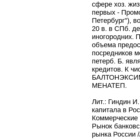
сфере хоз. жиз
первых - Промс
Петербург"), в
20 в. в СПб. д
иногородних. 
объема предос
посредников м
петерб. Б. явл
кредитов. К чи
БАЛТОНЭКСИМ Б
МЕНАТЕП.
Лит.: Гиндин И
капитала в Рос
Коммерческие б
Рынок банковс
рынка России /