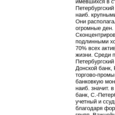
имевшихся в с
Петербургский
наиб. крупными
Они располага
огромные ден. 
Сконцентрирова
подлинными хо
70% всех акти
жизни. Среди п
Петербургский
Донской банк, 
торгово-промы
банковкую мон
наиб. значит. 
банк, С.-Петер
учетный и ссуд
благодаря фор
групп. Важней