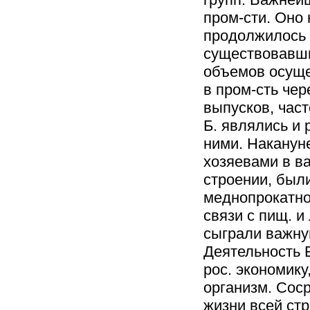
пром-сти. Оно 
продолжилось 
существовавши
объемов осуще
в пром-сть че
выпусков, час
Б. являлись и 
ними. Накануне
хозяевами в в
строении, были
меднопрокатно
связи с пищ. и
сыграли важну
Деятельность 
рос. экономик
организм. Соср
жизни всей ст