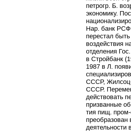
петрогр. Б. во
экономику. Пос
национализиров
Нар. банк РСФС
перестал быть
воздействия на
отделения Гос.
в Стройбанк (1
1987 в Л. поя
специализиров
СССР, Жилсоц
СССР. Перемен
действовать п
призванные обс
тия пищ. пром
преобразован в
деятельности 