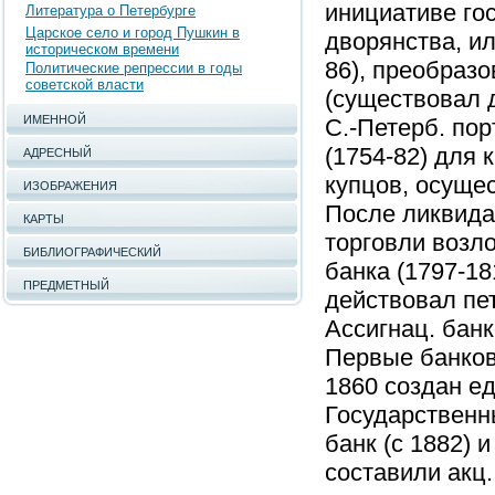
инициативе гос
Литература о Петербурге
Царское село и город Пушкин в
дворянства, и
историческом времени
86), преобразо
Политические репрессии в годы
советской власти
(существовал 
ИМЕННОЙ
С.-Петерб. пор
(1754-82) для 
АДРЕСНЫЙ
купцов, осуще
ИЗОБРАЖЕНИЯ
После ликвида
КАРТЫ
торговли возло
БИБЛИОГРАФИЧЕСКИЙ
банка (1797-18
ПРЕДМЕТНЫЙ
действовал пет
Ассигнац. банк
Первые банков
1860 создан е
Государственн
банк (с 1882) 
составили акц.