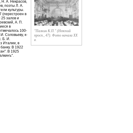
 Н. А. Некрасов,
в, поэты Л. А.
тели культуры.
47 (перестроен в
 25 залов и
евский, А. П.
шиеся в
отмечалось 100-
"Палкин К.П." (Невский
И. Соловьеву, к-
просп., 47). Фото начала XX
 Б. И.
в.
з Италии, в
банку. В 1922
ан". В 1925
алкинъ".