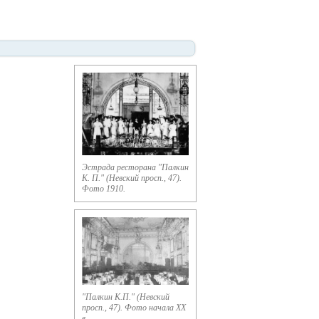
Эстрада ресторана "Палкин
К. П." (Невский просп., 47).
Фото 1910.
"Палкин К.П." (Невский
просп., 47). Фото начала XX
в.