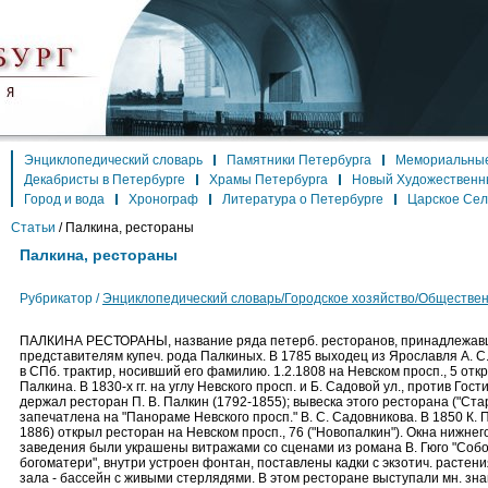
Энциклопедический словарь
Памятники Петербурга
Мемориальные
Декабристы в Петербурге
Храмы Петербурга
Новый Художественн
Город и вода
Хронограф
Литература о Петербурге
Царское Се
Статьи
/
Палкина, рестораны
Палкина, рестораны
Рубрикатор /
Энциклопедический словарь/Городское хозяйство/Обществе
ПАЛКИНА РЕСТОРАНЫ, название ряда петерб. ресторанов, принадлежав
представителям купеч. рода Палкиных. В 1785 выходец из Ярославля А. С
в СПб. трактир, носивший его фамилию. 1.2.1808 на Невском просп., 5 отк
Палкина. В 1830-х гг. на углу Невского просп. и Б. Садовой ул., против Гост
держал ресторан П. В. Палкин (1792-1855); вывеска этого ресторана ("Ста
запечатлена на "Панораме Невского просп." В. С. Садовникова. В 1850 К. П
1886) открыл ресторан на Невском просп., 76 ("Новопалкин"). Окна нижнег
заведения были украшены витражами со сценами из романа В. Гюго "Соб
богоматери", внутри устроен фонтан, поставлены кадки с экзотич. растения
зала - бассейн с живыми стерлядями. В этом ресторане выступали мн. з