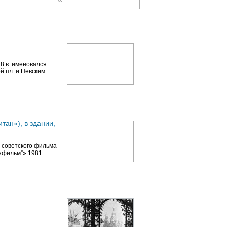
8 в. именовался
й пл. и Невским
итан»), в здании,
я советского фильма
нфильм”» 1981.