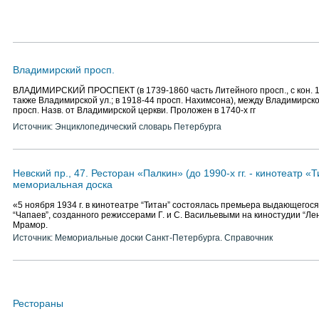
Владимирский просп.
ВЛАДИМИРСКИЙ ПРОСПЕКТ (в 1739-1860 часть Литейного просп., с кон. 1
также Владимирской ул.; в 1918-44 просп. Нахимсона), между Владимирско
просп. Назв. от Владимирской церкви. Проложен в 1740-х гг
Источник: Энциклопедический словарь Петербурга
Невский пр., 47. Ресторан «Палкин» (до 1990-х гг. - кинотеатр «Т
мемориальная доска
«5 ноября 1934 г. в кинотеатре “Титан” состоялась премьера выдающегос
“Чапаев”, созданного режиссерами Г. и С. Васильевыми на киностудии “Ле
Мрамор.
Источник: Мемориальные доски Санкт-Петербурга. Справочник
Рестораны