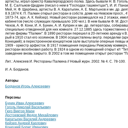
артисты, играл оркестр Кавалергардского полка. Здесь бывали Н. В. Гоголь,
М. Е. Салтыков-Щедрин (писал о нем в "Господах ташкентцах"), И. И. Панае
Мей, Н. Ф. Щербина, артисты В. А. Каратыгин, А. Е. Мартынов и мн. др. дея
8.9.1874 К. П. Палкин открыл ресторан в собств. доме на Невском просп., 
1873-74, арх. А. К. Кейзер). Новый ресторан размещался на 2 этажах, имел
кабинетов (число служащих превышало 100 чел.). В нем бывали Ф. М. Досто
Чехов, А. Ф. Кони, И. А. Бунин, А. И. Куприн и мн. др. литераторы, собирав
специально отведенной для них комнате. 27.12.1885 здесь торжественно 
летие фирмы "Палкин". В 1890 ресторан перешел в 20-летнюю аренду к В. 
рый в 1910 стал его хозяином. В 1904 осуществлены внутр. переделки (арх.
Конецкий); в перестроенном концертном зале выступали оперные певцы и
1909 - оркестр арфисток. В 1917 помещения переданы Рижскому коммерч. 
ресторан возобновил работу. В 1924 в одном из помещений открыт к/т "Тит
заведение вновь закрыто. В 2002 в том же помещении открыт ресторан "П
Лит.: Алексеев И. Рестораны Палкина // Новый журн. 2002. № 4. С. 78-100.
И. А. Богданов.
Авторы
Богданов Игорь Алексеевич
Персоны
Бунин Иван Алексеевич
Гоголь Николай Васильевич
Гюго Виктор Мари
Достоевский Федор Михайлович
Каратыгин Василий Андреевич
Кейзер Андрей Карлович
Конецкий Борис Иванович