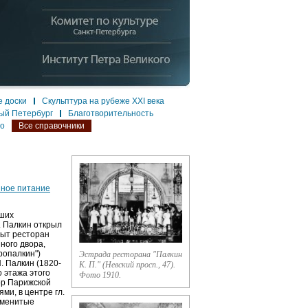
 доски
Скульптура на рубеже XXI века
ый Петербург
Благотворительность
ло
Все справочники
нное питание
ших
. Палкин открыл
рыт ресторан
иного двора,
ропалкин")
Эстрада ресторана "Палкин
. Палкин (1820-
К. П." (Невский просп., 47).
о этажа этого
Фото 1910.
ор Парижской
ми, в центре гл.
наменитые