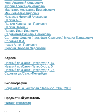
Кони Анатолий Федорович
Куприн Александр Иванович
Мартынов Александр Евстафьевич
Мей Лев Александрович
Некрасов Николай Алексеевич
Палкин А.С.
Палкин Константин Павлович
Палкин Павел В.
Панаев Иван Иванович
Садовников Василий Семенович
Салтыков-Щедрин (наст. фам. Салтыков) Михаил Евграфович
Соловьев В.И.
Чехов Антон Павлович
Щербин Николай Федорович
Адреса
Невский пр./Санкт-Петербург, д. 47
Невский пр./Санкт-Петербург, д. 5
Невский пр./Санкт-Петербург, д. 76
Садовая ул./Санкт-Петербург
Библиография
Богданов И. А. Ресторан "Палкинъ". СПб., 2003
Предметный указатель
"Титан", кинотеатр