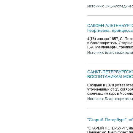
Источник: Энциклопедичес
САКСЕН-АЛЬТЕНБУРГСК
Георгиевна, принцесса
4(16) января 1857, С.-Пет
и благотворитель. Старшая
Г.-А. Мекленбург-Стрелицко
Источник: Благотворитель
САНКТ-ПЕТЕРБУРГС
ВОСПИТАНИКАМ МОС
Создано в 1870 (устав ут
уточнениями от 25 октябр
окончившим курс в Москов
Источник: Благотворитель
"Старый Петербург", о
"СТАРЫЙ ПЕТЕРБУРГ", науч
Павловска". В его Совет (пр