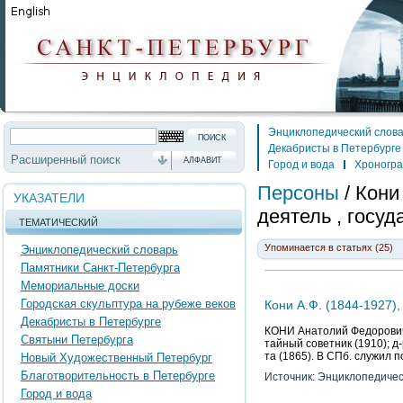
Энциклопедический слов
Декабристы в Петербурге
Расширенный поиск
АЛФАВИТ
Город и вода
Хроногр
Персоны
/
Кони
УКАЗАТЕЛИ
деятель , госуд
ТЕМАТИЧЕСКИЙ
Упоминается в статьях (25)
Энциклопедический словарь
Памятники Санкт-Петербурга
Мемориальные доски
Городская скульптура на рубеже веков
Кони А.Ф. (1844-1927),
Декабристы в Петербурге
КОНИ Анатолий Федорович (1
Святыни Петербурга
тайный советник (1910); д-
та (1865). В СПб. служил п
Новый Художественный Петербург
Благотворительность в Петербурге
Источник: Энциклопедичес
Город и вода