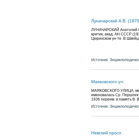
Луначарский А.В. (1875
ЛУНАЧАРСКИЙ Анатолий Васи
критик, акад. АН СССР (19
Цюрихском ун-те. В Швейца
Источник: Энциклопедичес
Маяковского ул.
МАЯКОВСКОГО УЛИЦА, между
именовалась Ср. Першпектив
1936 переим. в память В. В
Источник: Энциклопедичес
Невский просп.