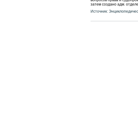
вопросов права и судопроиз
затем создано адм. отделе
Источник: Энциклопедичес