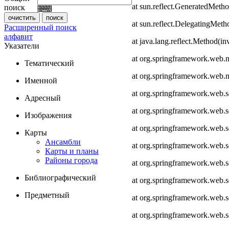
at sun.reflect.GeneratedMeth
поиск
at sun.reflect.DelegatingMet
Расширенный поиск
алфавит
at java.lang.reflect.Method(i
Указатели
at org.springframework.web.
Тематический
at org.springframework.web.
Именной
at org.springframework.web.
Адресный
at org.springframework.web.
Изображения
at org.springframework.web.
Карты
Ансамбли
at org.springframework.web.
Карты и планы
Районы города
at org.springframework.web.s
Библиографический
at org.springframework.web.s
Предметный
at org.springframework.web.s
at org.springframework.web.