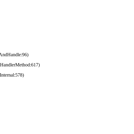
eAndHandle:96)
eHandlerMethod:617)
nternal:578)