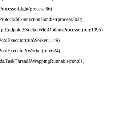
ProcessorLight(process:66)
tProtocol$ConnectionHandler(process:860)
t.AprEndpoint$SocketWithOptionsProcessor(run:1995)
adPoolExecutor(runWorker:1149)
adPoolExecutor$Worker(run:624)
reads.TaskThread$WrappingRunnable(run:61)