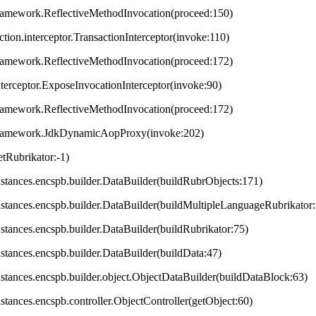
framework.ReflectiveMethodInvocation(proceed:150)
ction.interceptor.TransactionInterceptor(invoke:110)
framework.ReflectiveMethodInvocation(proceed:172)
terceptor.ExposeInvocationInterceptor(invoke:90)
framework.ReflectiveMethodInvocation(proceed:172)
.framework.JdkDynamicAopProxy(invoke:202)
tRubrikator:-1)
.instances.encspb.builder.DataBuilder(buildRubrObjects:171)
.instances.encspb.builder.DataBuilder(buildMultipleLanguageRubrikator
instances.encspb.builder.DataBuilder(buildRubrikator:75)
instances.encspb.builder.DataBuilder(buildData:47)
.instances.encspb.builder.object.ObjectDataBuilder(buildDataBlock:63)
instances.encspb.controller.ObjectController(getObject:60)