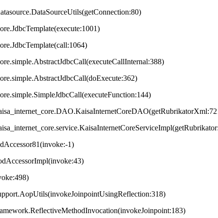
datasource.DataSourceUtils(getConnection:80)
core.JdbcTemplate(execute:1001)
core.JdbcTemplate(call:1064)
ore.simple.AbstractJdbcCall(executeCallInternal:388)
core.simple.AbstractJdbcCall(doExecute:362)
core.simple.SimpleJdbcCall(executeFunction:144)
t.kaisa_internet_core.DAO.KaisaInternetCoreDAO(getRubrikatorXml:72
.kaisa_internet_core.service.KaisaInternetCoreServiceImpl(getRubrikator
odAccessor81(invoke:-1)
hodAccessorImpl(invoke:43)
nvoke:498)
upport.AopUtils(invokeJoinpointUsingReflection:318)
framework.ReflectiveMethodInvocation(invokeJoinpoint:183)