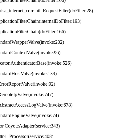
plicationFilterChain(doFilter:166)
aisa_internet_core.util.RequestFilter(doFilter:28)
plicationFilterChain(internalDoFilter:193)
plicationFilterChain(doFilter:166)
StandardWrapperValve(invoke:202)
tandardContextValve(invoke:96)
ticator.AuthenticatorBase(invoke:526)
StandardHostValve(invoke:139)
.ErrorReportValve(invoke:92)
s.RemoteIpValve(invoke:747)
s.AbstractAccessLogValve(invoke:678)
StandardEngineValve(invoke:74)
tor.CoyoteAdapter(service:343)
ttp11Processor(service:408)