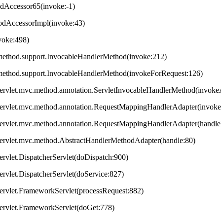
odAccessor65(invoke:-1)
hodAccessorImpl(invoke:43)
nvoke:498)
method.support.InvocableHandlerMethod(invoke:212)
method.support.InvocableHandlerMethod(invokeForRequest:126)
servlet.mvc.method.annotation.ServletInvocableHandlerMethod(invok
servlet.mvc.method.annotation.RequestMappingHandlerAdapter(invok
servlet.mvc.method.annotation.RequestMappingHandlerAdapter(handleI
servlet.mvc.method.AbstractHandlerMethodAdapter(handle:80)
ervlet.DispatcherServlet(doDispatch:900)
ervlet.DispatcherServlet(doService:827)
ervlet.FrameworkServlet(processRequest:882)
servlet.FrameworkServlet(doGet:778)