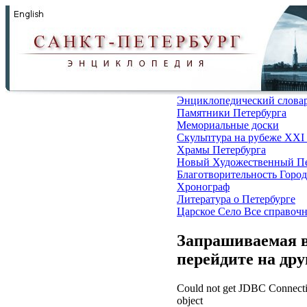
Энциклопедический слова
Памятники Петербурга
Мемориальные доски
Скульптура на рубеже XXI
Храмы Петербурга
Новый Художественный Пе
Благотворительность
Город
Хронограф
Литература о Петербурге
Царское Село
Все справоч
Запрашиваемая в
перейдите на др
Could not get JDBC Connectio
object