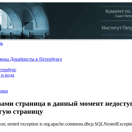
рь
 века
Декабристы в Петербурге
тербург
 и вода
ники
ами страница в данный момент недоступ
угую страницу
n; nested exception is org.apache.commons.dbcp.SQLNestedException: 