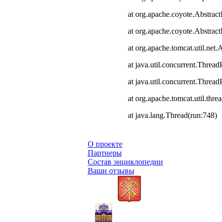
at org.apache.coyote.Abstract
at org.apache.coyote.Abstrac
at org.apache.tomcat.util.ne
at java.util.concurrent.Thre
at java.util.concurrent.Thre
at org.apache.tomcat.util.th
at java.lang.Thread(run:748)
О проекте
Партнеры
Состав энциклопедии
Ваши отзывы