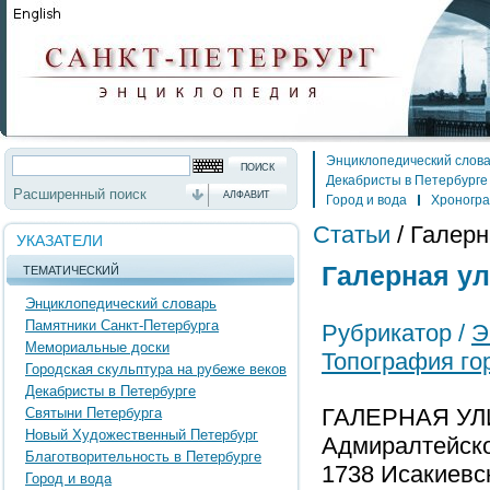
Энциклопедический слов
Декабристы в Петербурге
Расширенный поиск
АЛФАВИТ
Город и вода
Хроногр
Статьи
/
Галерн
УКАЗАТЕЛИ
Галерная ул
ТЕМАТИЧЕСКИЙ
Энциклопедический словарь
Памятники Санкт-Петербурга
Рубрикатор /
Э
Мемориальные доски
Топография го
Городская скульптура на рубеже веков
Декабристы в Петербурге
ГАЛЕРНАЯ УЛИЦ
Святыни Петербурга
Новый Художественный Петербург
Адмиралтейског
Благотворительность в Петербурге
1738 Исакиевска
Город и вода