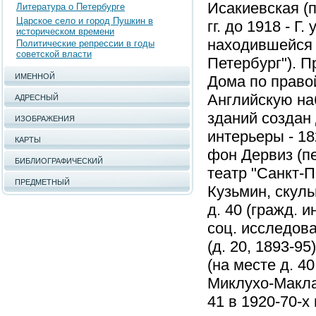
Исакиевская (п
Литература о Петербурге
Царское село и город Пушкин в
гг. до 1918 - Г
историческом времени
находившейся в
Политические репрессии в годы
советской власти
Петербург"). Пр
ИМЕННОЙ
Дома по право
Английскую наб
АДРЕСНЫЙ
зданий создан 
ИЗОБРАЖЕНИЯ
интерьеры - 182
КАРТЫ
фон Дервиз (пе
БИБЛИОГРАФИЧЕСКИЙ
театр "Санкт-П
ПРЕДМЕТНЫЙ
Кузьмин, скуль
д. 40 (гражд. 
соц. исследова
(д. 20, 1893-95
(на месте д. 40,
Миклухо-Маклай 
41 в 1920-70-х 