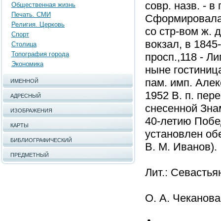
совр. назв. - 
Общественная жизнь
Печать. СМИ
Сформировалась
Религия. Церковь
со стр-вом ж. 
Спорт
вокзал, в 1845
Столица
Топография города
просп.,118 - Л
Экономика
ныне гостиница
пам. имп. Алекс
ИМЕННОЙ
1952 В. п. пер
АДРЕСНЫЙ
снесенной Знам
ИЗОБРАЖЕНИЯ
40-летию Побед
КАРТЫ
установлен обе
БИБЛИОГРАФИЧЕСКИЙ
В. М. Иванов).
ПРЕДМЕТНЫЙ
Лит.: Севастья
О. А. Чеканова