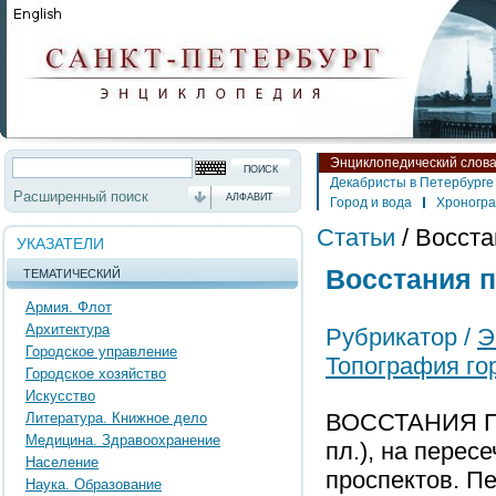
Энциклопедический слов
Декабристы в Петербурге
Расширенный поиск
АЛФАВИТ
Город и вода
Хроногр
Статьи
/
Восста
УКАЗАТЕЛИ
Восстания п
ТЕМАТИЧЕСКИЙ
Армия. Флот
Архитектура
Рубрикатор /
Э
Городское управление
Топография го
Городское хозяйство
Искусство
ВОССТАНИЯ П
Литература. Книжное дело
Медицина. Здравоохранение
пл.), на перес
Население
проспектов. Пе
Наука. Образование