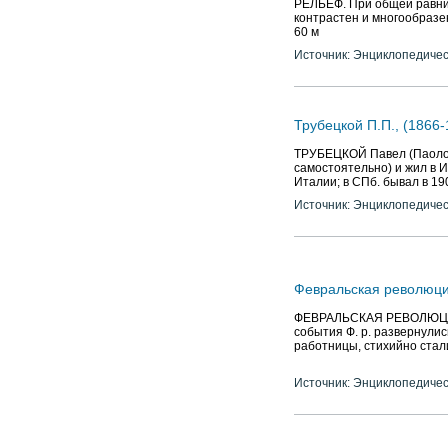
РЕЛЬЕФ. При общей равнин
контрастен и многообразен
60 м
Источник: Энциклопедичес
Трубецкой П.П., (1866-
ТРУБЕЦКОЙ Павел (Паоло) П
самостоятельно) и жил в И
Италии; в СПб. бывал в 1
Источник: Энциклопедичес
Февральская революци
ФЕВРАЛЬСКАЯ РЕВОЛЮЦИЯ 
события Ф. р. развернулис
работницы, стихийно стал
Источник: Энциклопедичес