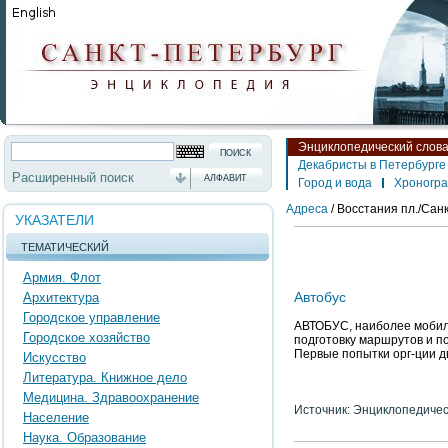
Энциклопедический слов
Декабристы в Петербурге
Расширенный поиск
АЛФАВИТ
Город и вода
Хроногр
Адреса
/
Восстания пл./Сан
УКАЗАТЕЛИ
ТЕМАТИЧЕСКИЙ
Армия. Флот
Автобус
Архитектура
Городское управление
АВТОБУС, наиболее мобиль
Городское хозяйство
подготовку маршрутов и п
Первые попытки орг-ции д
Искусство
Литература. Книжное дело
Медицина. Здравоохранение
Источник: Энциклопедичес
Население
Наука. Образование