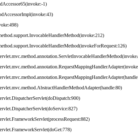
odAccessor65(invoke:-1)
hodAccessorImpl(invoke:43)
nvoke:498)
method.support.InvocableHandlerMethod(invoke:212)
method.support.InvocableHandlerMethod(invokeForRequest:126)
servlet.mvc.method.annotation.ServletInvocableHandlerMethod(invok
servlet.mvc.method.annotation.RequestMappingHandlerAdapter(invok
servlet.mvc.method.annotation.RequestMappingHandlerAdapter(handleI
servlet.mvc.method.AbstractHandlerMethodAdapter(handle:80)
ervlet.DispatcherServlet(doDispatch:900)
ervlet.DispatcherServlet(doService:827)
ervlet.FrameworkServlet(processRequest:882)
servlet.FrameworkServlet(doGet:778)