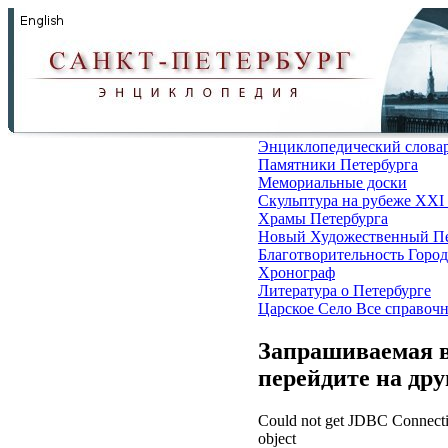
Энциклопедический слова
Памятники Петербурга
Мемориальные доски
Скульптура на рубеже XXI
Храмы Петербурга
Новый Художественный Пе
Благотворительность
Город
Хронограф
Литература о Петербурге
Царское Село
Все справоч
Запрашиваемая в
перейдите на др
Could not get JDBC Connectio
object