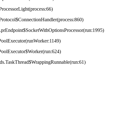
ProcessorLight(process:66)
tProtocol$ConnectionHandler(process:860)
t.AprEndpoint$SocketWithOptionsProcessor(run:1995)
adPoolExecutor(runWorker:1149)
adPoolExecutor$Worker(run:624)
reads.TaskThread$WrappingRunnable(run:61)