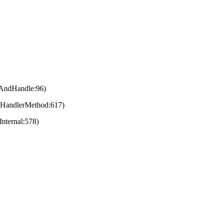
eAndHandle:96)
eHandlerMethod:617)
nternal:578)