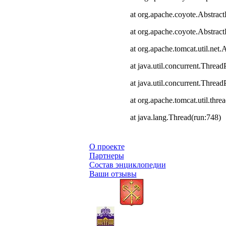
at org.apache.coyote.Abstract
at org.apache.coyote.Abstrac
at org.apache.tomcat.util.ne
at java.util.concurrent.Thre
at java.util.concurrent.Thre
at org.apache.tomcat.util.th
at java.lang.Thread(run:748)
О проекте
Партнеры
Состав энциклопедии
Ваши отзывы