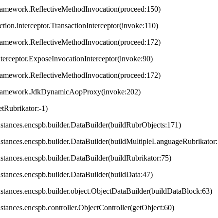
framework.ReflectiveMethodInvocation(proceed:150)
ction.interceptor.TransactionInterceptor(invoke:110)
framework.ReflectiveMethodInvocation(proceed:172)
terceptor.ExposeInvocationInterceptor(invoke:90)
framework.ReflectiveMethodInvocation(proceed:172)
.framework.JdkDynamicAopProxy(invoke:202)
tRubrikator:-1)
.instances.encspb.builder.DataBuilder(buildRubrObjects:171)
.instances.encspb.builder.DataBuilder(buildMultipleLanguageRubrikator
instances.encspb.builder.DataBuilder(buildRubrikator:75)
instances.encspb.builder.DataBuilder(buildData:47)
.instances.encspb.builder.object.ObjectDataBuilder(buildDataBlock:63)
instances.encspb.controller.ObjectController(getObject:60)