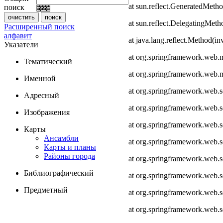
at sun.reflect.GeneratedMeth
поиск
at sun.reflect.DelegatingMet
Расширенный поиск
алфавит
at java.lang.reflect.Method(i
Указатели
at org.springframework.web.
Тематический
at org.springframework.web.
Именной
at org.springframework.web.
Адресный
at org.springframework.web.
Изображения
at org.springframework.web.
Карты
Ансамбли
at org.springframework.web.
Карты и планы
Районы города
at org.springframework.web.s
Библиографический
at org.springframework.web.s
Предметный
at org.springframework.web.s
at org.springframework.web.