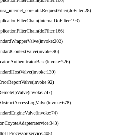
plicationFilterChain(doFilter:166)
aisa_internet_core.util.RequestFilter(doFilter:28)
plicationFilterChain(internalDoFilter:193)
plicationFilterChain(doFilter:166)
StandardWrapperValve(invoke:202)
tandardContextValve(invoke:96)
ticator.AuthenticatorBase(invoke:526)
StandardHostValve(invoke:139)
.ErrorReportValve(invoke:92)
s.RemoteIpValve(invoke:747)
s.AbstractAccessLogValve(invoke:678)
StandardEngineValve(invoke:74)
tor.CoyoteAdapter(service:343)
ttp11Processor(service:408)