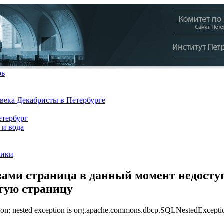
рь
 века
Декабристы в Петербурге
тербург
 и вода
ники
ами страница в данный момент недоступ
угую страницу
n; nested exception is org.apache.commons.dbcp.SQLNestedException: 