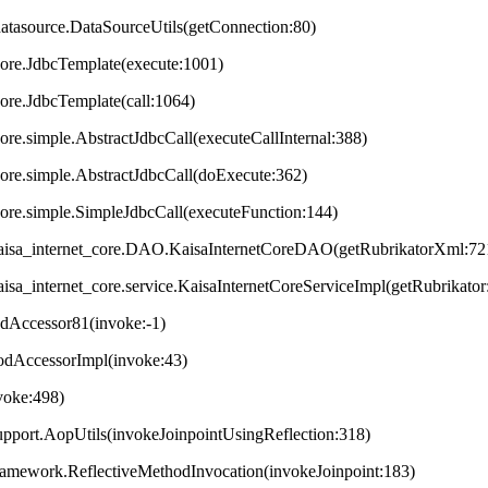
datasource.DataSourceUtils(getConnection:80)
core.JdbcTemplate(execute:1001)
core.JdbcTemplate(call:1064)
ore.simple.AbstractJdbcCall(executeCallInternal:388)
core.simple.AbstractJdbcCall(doExecute:362)
core.simple.SimpleJdbcCall(executeFunction:144)
t.kaisa_internet_core.DAO.KaisaInternetCoreDAO(getRubrikatorXml:72
.kaisa_internet_core.service.KaisaInternetCoreServiceImpl(getRubrikator
odAccessor81(invoke:-1)
hodAccessorImpl(invoke:43)
nvoke:498)
upport.AopUtils(invokeJoinpointUsingReflection:318)
framework.ReflectiveMethodInvocation(invokeJoinpoint:183)