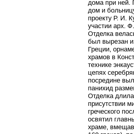
дома при ней.
дом и больниц
проекту Р. И. 
участии арх. Ф.
Отделка велас
был вырезан и
Греции, орнам
храмов в Конст
технике энкау
цепях серебрян
посредине выл
панихид разме
Отделка длилас
присутствии ми
греческого по
освятил главны
храме, вмещав