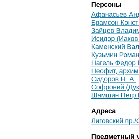
Персоны
Афанасьев Ан
Брамсон Конст
Зайцев Влади
Исидор (Иаков
Каменский Вал
Кузьмин Роман
Нагель Федор 
Неофит, архим
Сидоров Н. А.
Софроний (Дук
Шамшин Петр 
Адреса
Лиговский пр./
Предметный у