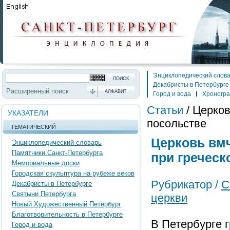
Энциклопедический слов
Декабристы в Петербурге
Расширенный поиск
АЛФАВИТ
Город и вода
Хроногр
Статьи
/
Церко
УКАЗАТЕЛИ
посольстве
ТЕМАТИЧЕСКИЙ
Церковь в
Энциклопедический словарь
Памятники Санкт-Петербурга
при греческ
Мемориальные доски
Городская скульптура на рубеже веков
Рубрикатор /
С
Декабристы в Петербурге
Святыни Петербурга
церкви
Новый Художественный Петербург
Благотворительность в Петербурге
В Петербурге 
Город и вода