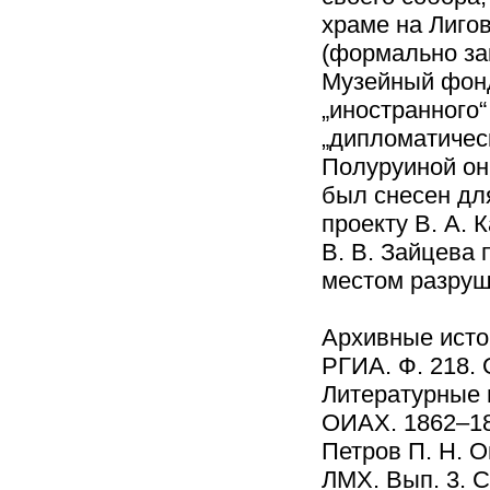
храме на Лигов
(формально за
Музейный фонд
„иностранного“
„дипломатичес
Полуруиной он
был снесен для
проекту В. А. 
В. В. Зайцева
местом разруш
Архивные исто
РГИА. Ф. 218. О
Литературные 
ОИАХ. 1862–186
Петров П. Н. 
ЛМХ. Вып. 3. С