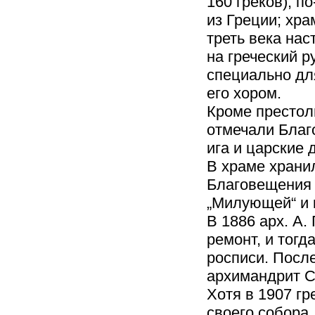
160 греков), п
из Греции; хр
треть века на
на греческий 
специально дл
его хором.
Кроме престол
отмечали Благ
ига и царские 
В храме храни
Благовещения 
„Милующей“ и 
В 1886 арх. А
ремонт, и тог
росписи. Посл
архимандрит С
Хотя в 1907 г
своего собора