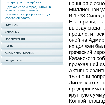
Литература о Петербурге
начиная с осн
Царское село и город Пушкин в
Миллионной ул
историческом времени
Политические репрессии в годы
В 1763 Синод 
советской власти
Екатерины, „ка
ИМЕННОЙ
выезду сюда г
АДРЕСНЫЙ
прошло, и грек
оной на Адмира
ИЗОБРАЖЕНИЯ
их должен был
КАРТЫ
греческий иер
БИБЛИОГРАФИЧЕСКИЙ
Казанского соб
ПРЕДМЕТНЫЙ
приехавший из
Активно селить
1859 они попр
Лиговского кан
предпринимате
крупную сумму
Конной площад