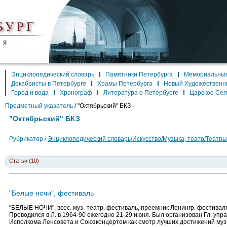
Энциклопедический словарь
Памятники Петербурга
Мемориальные
Декабристы в Петербурге
Храмы Петербурга
Новый Художественн
Город и вода
Хронограф
Литература о Петербурге
Царское Се
Предметный указатель
/
"Октябрьский" БКЗ
"Октябрьский" БКЗ
Рубрикатор /
Энциклопедический словарь/Искусство/Музыка, театр/Театры
Статьи (10)
"Белые ночи", фестиваль
"БЕЛЫЕ НОЧИ", всес. муз.-театр. фестиваль, преемник Ленингр. фестиваля 
Проводился в Л. в 1964-90 ежегодно 21-29 июня. Был организован Гл. упр
Исполкома Ленсовета и Союзконцертом как смотр лучших достижений муз