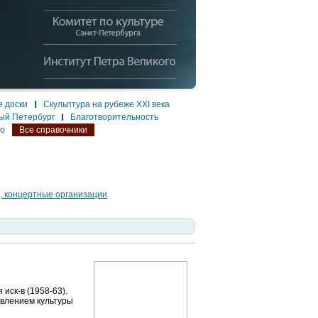
 доски
Скульптура на рубеже XXI века
ый Петербург
Благотворительность
ло
Все справочники
, концертные организации
иск-в (1958-63).
авлением культуры