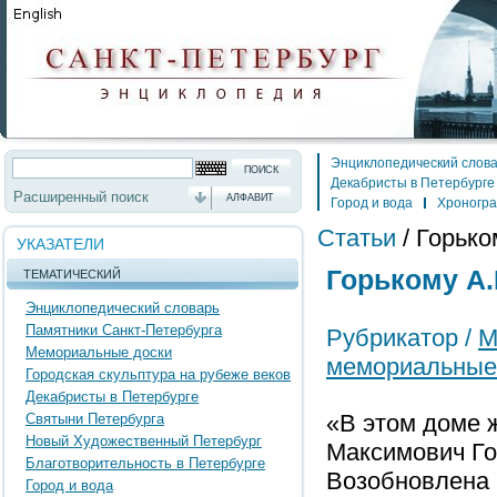
Энциклопедический слов
Декабристы в Петербурге
Расширенный поиск
АЛФАВИТ
Город и вода
Хроногр
Статьи
/
Горько
УКАЗАТЕЛИ
Горькому А.
ТЕМАТИЧЕСКИЙ
Энциклопедический словарь
Памятники Санкт-Петербурга
Рубрикатор /
М
Мемориальные доски
мемориальные
Городская скульптура на рубеже веков
Декабристы в Петербурге
«В этом доме ж
Святыни Петербурга
Новый Художественный Петербург
Максимович Го
Благотворительность в Петербурге
Возобновлена в
Город и вода