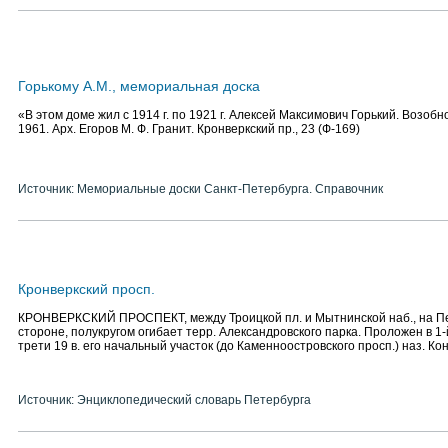
Горькому А.М., мемориальная доска
«В этом доме жил с 1914 г. по 1921 г. Алексей Максимович Горький. Возобно
1961. Арх. Егоров М. Ф. Гранит. Кронверкский пр., 23 (Ф-169)
Источник: Мемориальные доски Санкт-Петербурга. Справочник
Кронверкский просп.
КРОНВЕРКСКИЙ ПРОСПЕКТ, между Троицкой пл. и Мытнинской наб., на П
стороне, полукругом огибает терр. Александровского парка. Проложен в 1-й 
трети 19 в. его начальный участок (до Каменноостровского просп.) наз. Ко
Источник: Энциклопедический словарь Петербурга