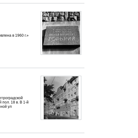
влена в 1960 г.»
етроградской
пол. 18 в. В 1-й
нной ул