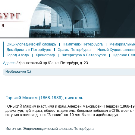
Энциклопедический словарь
Памятники Петербурга
Мемориальные
Декабристы в Петербурге
Храмы Петербурга
Новый Художественн
Город и вода
Хронограф
Литература о Петербурге
Царское Се
Адреса
/
Кронверкский пр./Санкт-Петербург, д. 23
Изображения (1)
Горький Максим (1868-1936), писатель
ГОРЬКИЙ Максим (наст. имя и фам. Алексей Максимович Пешков) (1868-193
драматург, публицист, обществ. деятель. Впервые побывал в СПб. в сент. - 
вступил в книгоизд. т-во "Знание"; св. 10 лет был его идейным рук
Источник: Энциклопедический словарь Петербурга