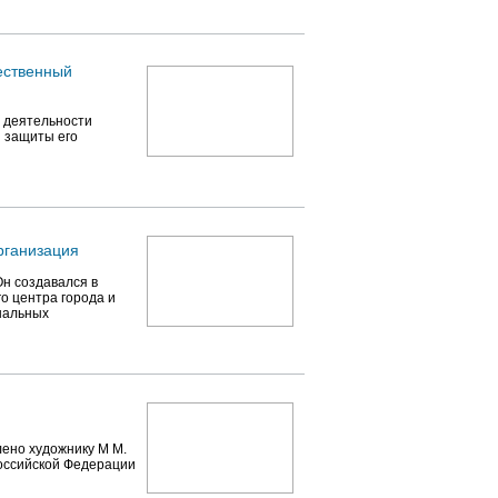
ественный
 деятельности
й защиты его
ганизация
Он создавался в
о центра города и
нальных
лено художнику М М.
Российской Федерации