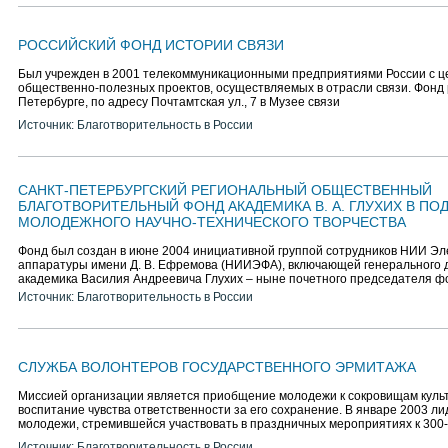
РОССИЙСКИЙ ФОНД ИСТОРИИ СВЯЗИ
Был учрежден в 2001 телекоммуникационными предприятиями России с ц
общественно-полезных проектов, осуществляемых в отрасли связи. Фонд р
Петербурге, по адресу Почтамтская ул., 7 в Музее связи
Источник: Благотворительность в России
САНКТ-ПЕТЕРБУРГСКИЙ РЕГИОНАЛЬНЫЙ ОБЩЕСТВЕННЫЙ
БЛАГОТВОРИТЕЛЬНЫЙ ФОНД АКАДЕМИКА В. А. ГЛУХИХ В ПО
МОЛОДЕЖНОГО НАУЧНО-ТЕХНИЧЕСКОГО ТВОРЧЕСТВА
Фонд был создан в июне 2004 инициативной группой сотрудников НИИ Э
аппаратуры имени Д. В. Ефремова (НИИЭФА), включающей генерального
академика Василия Андреевича Глухих – ныне почетного председателя ф
Источник: Благотворительность в России
СЛУЖБА ВОЛОНТЕРОВ ГОСУДАРСТВЕННОГО ЭРМИТАЖА
Миссией организации является приобщение молодежи к сокровищам культ
воспитание чувства ответственности за его сохранение. В январе 2003 ли
молодежи, стремившейся участвовать в праздничных мероприятиях к 300
Источник: Благотворительность в России