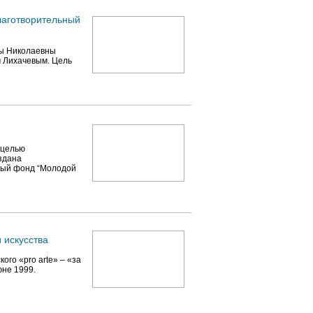
аготворительный
ры Николаевны
 Лихачевым. Цель
 целью
здана
ный фонд “Молодой
 искусства
ого «рro arte» – «за
юне 1999.