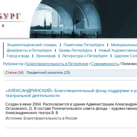
Энциклопедический словарь
Памятники Петербурга
Мемориальные
Декабристы в Петербурге
Храмы Петербурга
Новый Художественн
Город и вода
Хронограф
Литература о Петербурге
Царское Се
Рубрикатор
/
Благотворительность в Петербурге
/
Современность
/
Попечени
Статьи (14)
Предметный указатель (23)
«АЛЕКСАНДРИНСКИЙ» Благотворительный фонд поддержки и ра
театральной деятельности
Создан в июне 2004. Располагается в здании Администрации Александринс
Островского, 2). В составе Попечительского совета фонда – художествен
Александринского театра В. В
Источник: Благотворительность в России