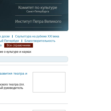
 доски
Скульптура на рубеже XXI века
ый Петербург
Благотворительность
ло
Все справочники
е о культуре и науках
звития театра и
кого театра (пл.
ный руководитель