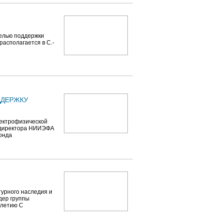
елью поддержки
асполагается в С.-
ДДЕРЖКУ
лектрофизической
 директора НИИЭФА
онда
урного наследия и
дер группы
-летию С