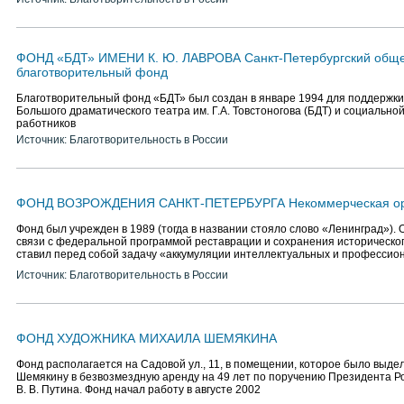
ФОНД «БДТ» ИМЕНИ К. Ю. ЛАВРОВА Санкт-Петербургский общ
благотворительный фонд
Благотворительный фонд «БДТ» был создан в январе 1994 для поддержки
Большого драматического театра им. Г.А. Товстоногова (БДТ) и социально
работников
Источник: Благотворительность в России
ФОНД ВОЗРОЖДЕНИЯ САНКТ-ПЕТЕРБУРГА Некоммерческая ор
Фонд был учрежден в 1989 (тогда в названии стояло слово «Ленинград»). 
связи с федеральной программой реставрации и сохранения историческог
ставил перед собой задачу «аккумуляции интеллектуальных и профессио
Источник: Благотворительность в России
ФОНД ХУДОЖНИКА МИХАИЛА ШЕМЯКИНА
Фонд располагается на Садовой ул., 11, в помещении, которое было выде
Шемякину в безвозмездную аренду на 49 лет по поручению Президента 
В. В. Путина. Фонд начал работу в августе 2002