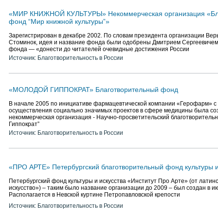
«МИР КНИЖНОЙ КУЛЬТУРЫ» Некоммерческая организация «Бл
фонд “Мир книжной культуры”»
Зарегистрирован в декабре 2002. По словам президента организации Ве
Стоминок, идея и название фонда были одобрены Дмитрием Сергеевичем
фонда — «донести до читателей очевидные достижения России
Источник: Благотворительность в России
«МОЛОДОЙ ГИППОКРАТ» Благотворительный фонд
В начале 2005 по инициативе фармацевтической компании «Герофарм» с
осуществления социально значимых проектов в сфере медицины была со
некоммерческая организация - Научно-просветительский благотворитель
Гиппократ”
Источник: Благотворительность в России
«ПРО АРТЕ» Петербургский благотворительный фонд культуры и
Петербургский фонд культуры и искусства «Институт Про Арте» (от латинск
искусство») – таким было название организации до 2009 – был создан в и
Располагается в Невской куртине Петропавловской крепости
Источник: Благотворительность в России