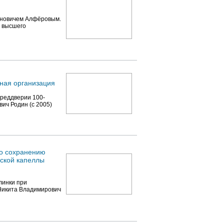
ановичем Алфёровым.
и высшего
ая организация
преддверии 100-
ич Родин (с 2005)
о сохранению
еской капеллы
линки при
 Никита Владимирович