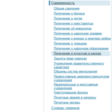
Современность
Общие сведения
Попечение о бедных
Попечение о детях
Попечение о престарелых
Попечение об инвалидах
Попечение о народном здравии
Попечение о воинах и жертвах войны
Попечение о тюрьмах
Попечение о народном образовании
Попечение о культуре и науках
Защита прав граждан
Учреждения правительственного
характера
Общины сестер милосердия
Православные церковно-приходские
учреждения
Национальные и инославные
учреждения
Грантодающие фонды
Почетные звания и награды
Печатные органы
Словарь терминов