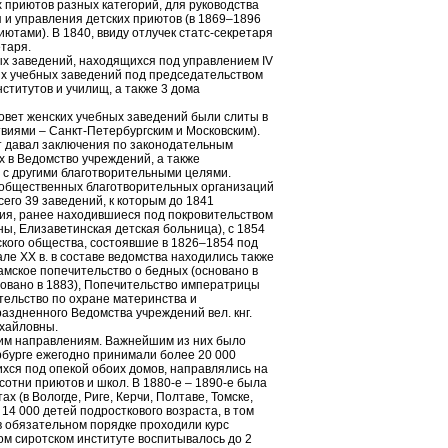
приютов разных категорий, для руководства
 и управления детских приютов (в 1869–1896
тами). В 1840, ввиду отлучек статс-секретаря
таря.
х заведений, находящихся под управлением IV
их учебных заведений под председательством
нститутов и училищ, а также 3 дома
совет женских учебных заведений были слиты в
Мундир почетных опекунов и
виями – Санкт-Петербургским и Московским).
других высших служащих
т давал заключения по законодательным
Ведомства учреждений
 в Ведомство учреждений, а также
императрицы Марии. 1834
 с другими благотворительными целями.
и общественных благотворительных организаций
его 39 заведений, к которым до 1841
ния, ранее находившиеся под покровительством
ны, Елизаветинская детская больница), с 1854
кого общества, состоявшие в 1826–1854 под
але ХХ в. в составе ведомства находились также
амское попечительство о бедных (основано в
овано в 1883), Попечительство императрицы
тельство по охране материнства и
раздненного Ведомства учреждений вел. кнг.
ихайловны.
ким направлениям. Важнейшим из них было
рбурге ежегодно принимали более 20 000
ихся под опекой обоих домов, направлялись на
сотни приютов и школ. В 1880-е – 1890-е была
х (в Вологде, Риге, Керчи, Полтаве, Томске,
 14 000 детей подросткового возраста, в том
в обязательном порядке проходили курс
ом сиротском институте воспитывалось до 2