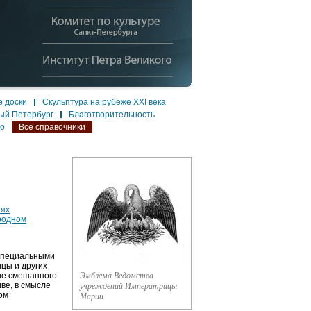
 доски
Скульптура на рубеже XXI века
ый Петербург
Благотворительность
ло
Все справочники
тях
родном
 специальными
цы и других
ие смешанного
Эмблема Ведомства
ве, в смысле
учреждений Императрицы
ом
Марии