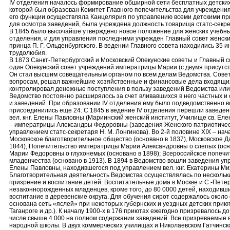
IV отделения началось формирование обширной сети бесплатных детских 
которой был образован Комитет Главного попечительства для учреждения
его функции осуществляла Канцелярия по управлению всеми детскими прию
для осмотра заведений, была учреждена должность товарища статс-секре
В 1845 было высочайше утверждено новое положение для женских учебны
отделения, и для управления последними учрежден Главный совет женск
принца П. Г. Ольденбургского. В ведении Главного совета находились 35 и
трудолюбия.
В 1873 Санкт-Петербургский и Московский Опекунские советы и Главный 
один Опекунский совет учреждений императрицы Марии (с двумя присутст
Он стал высшим совещательным органом по всем делам Ведомства. Сове
вопросам, решал важнейшие хозяйственные и финансовые дела входящих
контролировал денежные поступления в пользу заведений Ведомства или
Ведомство постоянно расширялось за счет вливавшихся в него частных 
и заведений. При образовании IV отделения ему было подведомственно вс
присоединились еще 24. С 1845 в ведение IV отделения перешли заведе
вел. кнг. Елены Павловны (Мариинский женский институт, Училище св. Еле
– императрицы Александры Федоровны (заведения Женского патриотичес
управлением статс-секретаря Н. М. Лонгинова). Во 2-й половине ХIХ – нач
Московское благотворительное общество (основано в 1837), Московское Д
1844), Попечительство императрицы Марии Александровны о слепых (осн
Марии Федоровны о глухонемых (основано в 1898); Всероссийское попечи
младенчества (основано в 1913). В 1894 в Ведомство вошли заведения уп
Елены Павловны, находившегося под управлением вел. кнг. Екатерины М
Благотворительная деятельность Ведомства осуществлялась по несколь
призрение и воспитание детей. Воспитательные дома в Москве и С.-Пете
незаконнорожденных младенцев, кроме того, до 80 0000 детей, находивш
воспитание в деревенские округа. Для обучения сирот содержалось около 
основана сеть «яслей» при некоторых губернских и уездных детских приюта
Таганроге и др.). К началу 1900-х в 176 приютах ежегодно призревалось до
числе свыше 4 000 на полном содержании заведений. Все призреваемые 
народной школы. В двух коммерческих училищах и Николаевском Гатчинск