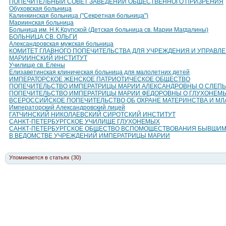
ПОПЕЧИТЕЛЬНЫЙ СОВЕТ ЗАВЕДЕНИЙ ОБЩЕСТВЕННОГО ПРИЗРЕНИЯ
Обуховская больница
Калинкинская больница ("Секретная больница")
Мариинская больница
Больница им. Н.К.Крупской (Детская больница св. Марии Магдалины)
БОЛЬНИЦА СВ. ОЛЬГИ
Александровская мужская больница
КОМИТЕТ ГЛАВНОГО ПОПЕЧИТЕЛЬСТВА ДЛЯ УЧРЕЖДЕНИЯ И УПРАВЛ
МАРИИНСКИЙ ИНСТИТУТ
Училище св. Елены
Елизаветинская клиническая больница для малолетних детей
ИМПЕРАТОРСКОЕ ЖЕНСКОЕ ПАТРИОТИЧЕСКОЕ ОБЩЕСТВО
ПОПЕЧИТЕЛЬСТВО ИМПЕРАТРИЦЫ МАРИИ АЛЕКСАНДРОВНЫ О СЛЕП
ПОПЕЧИТЕЛЬСТВО ИМПЕРАТРИЦЫ МАРИИ ФЕДОРОВНЫ О ГЛУХОНЕМ
ВСЕРОССИЙСКОЕ ПОПЕЧИТЕЛЬСТВО ОБ ОХРАНЕ МАТЕРИНСТВА И МЛ
Императорский Александровский лицей
ГАТЧИНСКИЙ НИКОЛАЕВСКИЙ СИРОТСКИЙ ИНСТИТУТ
САНКТ-ПЕТЕРБУРГСКОЕ УЧИЛИЩЕ ГЛУХОНЕМЫХ
САНКТ-ПЕТЕРБУРГСКОЕ ОБЩЕСТВО ВСПОМОЩЕСТВОВАНИЯ БЫВШИМ
В ВЕДОМСТВЕ УЧРЕЖДЕНИЙ ИМПЕРАТРИЦЫ МАРИИ
Упоминается в статьях (30)