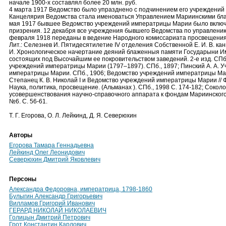
начале 1900-х составлял более 20 млн. руб.
4 марта 1917 Ведомство было упразднено с подчинением его учреждений
Канцелярия Ведомства стала именоваться Управлением Мариинскими бла
мая 1917 бывшее Ведомство учреждений императрицы Марии было включе
призрения. 12 декабря все учреждения бывшего Ведомства по управлени
февраля 1918 переданы в ведение Народного комиссариата просвещения
Лит.: Селезнев И. Пятидесятилетие IV отделения Собственной Е. И. В. кан
И. Хронологическое начертание деяний блаженныя памяти Государыни 
состоящих под Высочайшим ее покровительством заведений. 2-е изд. СПб.
учреждений императрицы Марии (1797–1897). СПб., 1897; Пинский А. А.
императрицы Марии. СПб., 1906; Ведомство учреждений императрицы Мари
Степанец К. В. Николай I и Ведомство учреждений императрицы Марии // 
Наука, политика, просвещение. (Альманах ). СПб., 1998 С. 174-182; Сокол
усовершенствования научно-справочного аппарата к фондам Мариинского 
№6. С. 56-61.
Т. Г. Егорова, О. Л. Лейкинд, Д. Я. Северюхин
Авторы
Егорова Тамара Геннадьевна
Лейкинд Олег Леонидович
Северюхин Дмитрий Яковлевич
Персоны
Александра Федоровна, императрица, 1798-1860
Булыгин Александр Григорьевич
Вилламов Григорий Иванович
ГЕРАРД НИКОЛАЙ НИКОЛАЕВИЧ
Голицын Дмитрий Петрович
Грот Константин Карлович