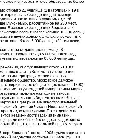
ическое и университетское образование более
Мариинский знак отличия
беспорочной службы 1-й
 открыто 21 училище (2 в столицах и 19 в
степени
благотворительных заведений для помощи
учения и воспитания глухонемых детей
ище глухонемых, рассчитанное на 250 мест.
ию. В закрытых заведениях Ведомства и
х ежегодно воспитывалось свыше 10 000 девиц
щах и в других женских школах, учрежденных
спитание более 6 000 девиц, в 31 гимназии,
бесплатной медицинской помощи. В
домства находилось до 5 000 человек. Под
услугами пользовалось до 65 000 неимущих
чреждения, обслуживавших около 710 000
 входящих в состав Ведомства учреждений
льство императрицы Марии о слепых,
ительное общество, Московское дамское
лаготворительное общество (основано в 1890),
Заседание Опекунского
й Ведомства учреждений императрицы Марии.
ртвования, включая ежегодные взносы
совета Ведомства
льную деятельность Ведомства шли сборы с
учреждений императрицы
к карточная фабрика, машиностроительный
Марии. Санкт-Петербург.
гской губ., имение Чукалы Нижегородской губ.
1913. Фотоателье К. К.
т аренды доходных домов. По сведениям на
Буллы
ъектов недвижимости (здания гимназий,
.п.), среди них было более десятка доходных
ородный пр., 13, П. С. Большой пр., 76-78, угол
б. серебром, на 1 января 1905 сумма капиталов
дений Ведомства достигал 13,5 млн. руб., а в