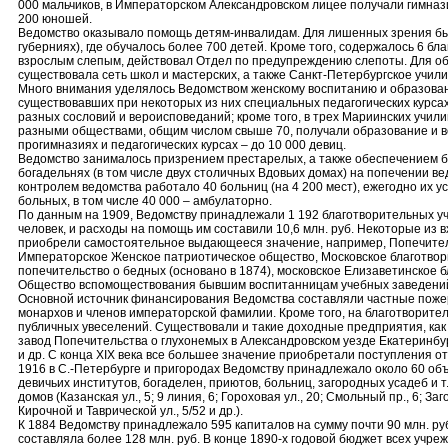
000 мальчиков, в Императорском Александровском лицее получали гимназ
200 юношей.
Ведомство оказывало помощь детям-инвалидам. Для лишенных зрения было
губерниях), где обучалось более 700 детей. Кроме того, содержалось 6 
взрослым слепым, действовал Отдел по предупреждению слепоты. Для об
существовала сеть школ и мастерских, а также Санкт-Петербургское учил
Много внимания уделялось Ведомством женскому воспитанию и образован
существовавших при некоторых из них специальных педагогических курса
разных сословий и вероисповеданий; кроме того, в трех Мариинских учили
разными обществами, общим числом свыше 70, получали образование и во
прогимназиях и педагогических курсах – до 10 000 девиц.
Ведомство занималось призрением престарелых, а также обеспечением 
богадельнях (в том числе двух столичных Вдовьих домах) на попечении ве
контролем ведомства работало 40 больниц (на 4 200 мест), ежегодно их 
больных, в том числе 40 000 – амбулаторно.
По данным на 1909, Ведомству принадлежали 1 192 благотворительных у
человек, и расходы на помощь им составили 10,6 млн. руб. Некоторые из
приобрели самостоятельное выдающееся значение, например, Попечите
Императорское Женское патриотическое общество, Московское благотвор
попечительство о бедных (основано в 1874), московское Елизаветинское б
Общество вспомоществования бывшим воспитанницам учебных заведени
Основной источник финансирования Ведомства составляли частные поже
монархов и членов императорской фамилии. Кроме того, на благотворите
публичных увеселений. Существовали и такие доходные предприятия, ка
завод Попечительства о глухонемых в Александровском уезде Екатеринбур
и др. С конца ХIХ века все большее значение приобретали поступления о
1916 в С.-Петербурге и пригородах Ведомству принадлежало около 60 об
девичьих институтов, богаделен, приютов, больниц, загородных усадеб и т
домов (Казанская ул., 5; 9 линия, 6; Гороховая ул., 20; Смольный пр., 6; Заг
Кирочной и Таврической ул., 5/52 и др.).
К 1884 Ведомству принадлежало 595 капиталов на сумму почти 90 млн. ру
составляла более 128 млн. руб. В конце 1890-х годовой бюджет всех учреж