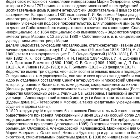
Ведет свою историю от Канцелярии императрицы Марии Федоровны, супру
которая с 2 мая 1797 приняла в свое ведение московский и петербургский
Воспитательные дома (Санкт-Петербургский Воспитательный дом) со все
заведениями. Канцелярию с 1801 возглавлял Г. И. Вилламов. Через два д
императрицы Николай I указом от 26 октября 1828 (№ 2379) принял все б
ведении учреждения под свое покровительство. Для управления ими было
отделение Собственной его императорского величества канцелярии. Сна
неофициально, а с 1854 официально оно именовалось «Ведомством учре
императрицы Марии», с 12 августа 1880 – Собственной е. и. в. канцелярие
учреждениям императрицы Марии.
Делами Ведомства руководили управляющие, статс-секретари (звание да
личного доклада императору): Г. И. Вилламов (26 октября 1828–1842), А. 
1860); затем главноуправляющие: П. Г. Ольденбургский (1860–1881), В. П. 
май 1882), К. К. Грот (1882–1884), Н. Н. Герард (1884–1886), И. Н. Дурново 
Н. А. Протасов-Бахметев (1890–1906), С. В. Олив (1906–1909), кн. Д. П. Го
1912), А. А. Ливен (1912–1913) и А. Г. Булыгин (1913 – 28 февраля 1917).
Ведомство имело три отдела: «по части воспитательных домов и подвед
Опекунским советам учреждений», «по части всех прочих заведений» и «по
Ядро IV отделения составляли Санкт-Петербургский и Московский Опекун
которые управляли Воспитательными домами, содержащимися за их счет
(больницы для бедных, родовспомогательные госпитали), учебными (Вос
общество благородных девиц, Училище Св. Екатерины, Павловский инсти
училище – Александровский женский институт) и благотворительными за
(Вдовьи дома в С.-Петербурге и Москве), а также кредитными учреждения
ссудные и вдовьи казны).
В 1829 в структуру IV отделения был включен Попечительный совет заве
общественного призрения, учрежденный 8 июня 1828 как особый орган д
медицинскими и благотворительными заведениями Санкт-Петербургского
общественного призрения (упразднен в 1885). В ведении совета находили
больницам: Обуховской, Александовской, Калинкинской, Мариинской для б
Марии Магдалины, Ольгинской, Николая Чудотворца и др., а также по бога
сиротским, смирительным и работным домам. В 1838 по инициативе Никол