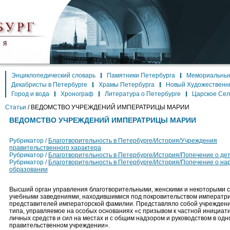
Энциклопедический словарь
Памятники Петербурга
Мемориальные
Декабристы в Петербурге
Храмы Петербурга
Новый Художественн
Город и вода
Хронограф
Литература о Петербурге
Царское Се
Статьи
/
ВЕДОМСТВО УЧРЕЖДЕНИЙ ИМПЕРАТРИЦЫ МАРИИ
ВЕДОМСТВО УЧРЕЖДЕНИЙ ИМПЕРАТРИЦЫ МАРИИ
Рубрикатор /
Благотворительность в Петербурге/История/Учреждения
правительственного характера
Рубрикатор /
Благотворительность в Петербурге/История/Попечение о де
Рубрикатор /
Благотворительность в Петербурге/История/Попечение о на
образовании
Высший орган управления благотворительными, женскими и некоторыми
учебными заведениями, находившимися под покровительством императри
представителей императорской фамилии. Представляло собой учрежден
типа, управляемое на особых основаниях «с призывом к частной инициати
личных средств и сил на местах и с общим надзором и руководством в одн
правительственном учреждении».