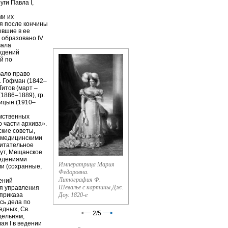
ги Павла I,
ми их
ня после кончины
ывшие в ее
 образовано IV
чала
ждений
й по
вало право
Л. Гофман (1842–
Титов (март –
(1886–1889), гр.
лицын (1910–
омственных
 части архива».
ские советы,
 медицинскими
питательное
тут, Мещанское
ведениями
Императрица Мария
ми (сохранные,
Федоровна.
Литография Ф.
дений
Шевалье с картины Дж.
ля управления
 приказа
Доу. 1820-е
сь дела по
едных, Св.
2
/
5
дельням,
ая I в ведении