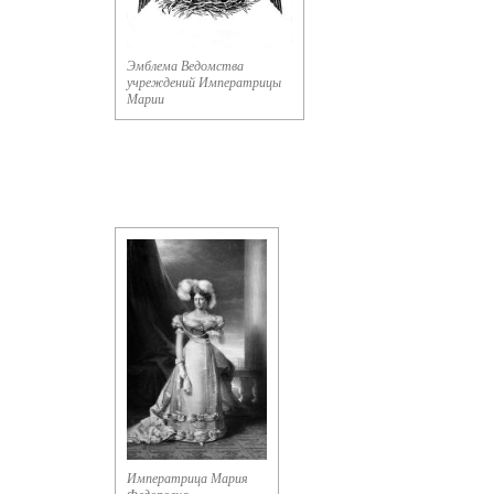
Эмблема Ведомства
учреждений Императрицы
Марии
Императрица Мария