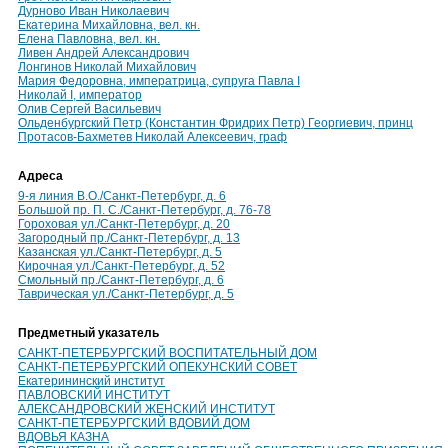
Дурново Иван Николаевич
Екатерина Михайловна, вел. кн.
Елена Павловна, вел. кн.
Ливен Андрей Александрович
Лонгинов Николай Михайлович
Мария Федоровна, императрица, супруга Павла I
Николай I, император
Олив Сергей Васильевич
Ольденбургский Петр (Константин Фридрих Петр) Георгиевич, принц
Протасов-Бахметев Николай Алексеевич, граф
Адреса
9-я линия В.О./Санкт-Петербург, д. 6
Большой пр. П. С./Санкт-Петербург, д. 76-78
Гороховая ул./Санкт-Петербург, д. 20
Загородный пр./Санкт-Петербург, д. 13
Казанская ул./Санкт-Петербург, д. 5
Кирочная ул./Санкт-Петербург, д. 52
Смольный пр./Санкт-Петербург, д. 6
Таврическая ул./Санкт-Петербург, д. 5
Предметный указатель
САНКТ-ПЕТЕРБУРГСКИЙ ВОСПИТАТЕЛЬНЫЙ ДОМ
САНКТ-ПЕТЕРБУРГСКИЙ ОПЕКУНСКИЙ СОВЕТ
Екатерининский институт
ПАВЛОВСКИЙ ИНСТИТУТ
АЛЕКСАНДРОВСКИЙ ЖЕНСКИЙ ИНСТИТУТ
САНКТ-ПЕТЕРБУРГСКИЙ ВДОВИЙ ДОМ
ВДОВЬЯ КАЗНА