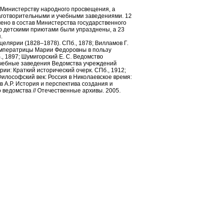
 Министерству народного просвещения, а
готворительными и учебными заведениями. 12
но в состав Министерства государственного
ю детскими приютами были упразднены, а 23
.
целярии (1828–1878). СПб., 1878; Вилламов Г.
Императрицы Марии Федоровны в пользу
, 1897; Шумигорский Е. С. Ведомство
 Учебные заведения Ведомства учреждений
и: Краткий исторический очерк. СПб., 1912;
Философский век: Россия в Николаевское время:
ов А.Р. История и перспектива создания и
ведомства // Отечественные архивы. 2005.