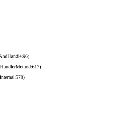
eAndHandle:96)
eHandlerMethod:617)
nternal:578)