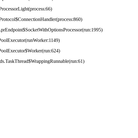
ProcessorLight(process:66)
tProtocol$ConnectionHandler(process:860)
t.AprEndpoint$SocketWithOptionsProcessor(run:1995)
adPoolExecutor(runWorker:1149)
adPoolExecutor$Worker(run:624)
reads.TaskThread$WrappingRunnable(run:61)