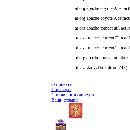
at org.apache.coyote.Abstract
at org.apache.coyote.Abstrac
at org.apache.tomcat.util.ne
at java.util.concurrent.Thre
at java.util.concurrent.Thre
at org.apache.tomcat.util.th
at java.lang.Thread(run:748)
О проекте
Партнеры
Состав энциклопедии
Ваши отзывы