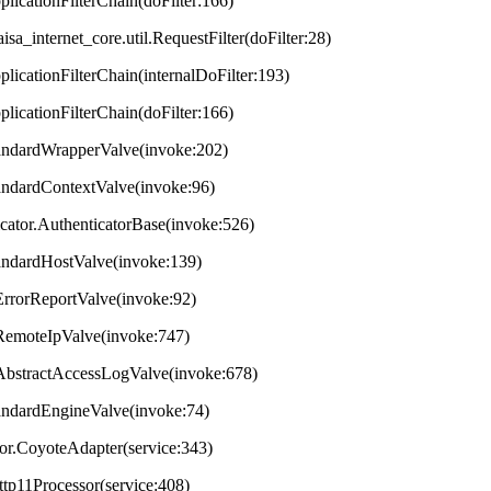
plicationFilterChain(doFilter:166)
aisa_internet_core.util.RequestFilter(doFilter:28)
plicationFilterChain(internalDoFilter:193)
plicationFilterChain(doFilter:166)
StandardWrapperValve(invoke:202)
tandardContextValve(invoke:96)
ticator.AuthenticatorBase(invoke:526)
StandardHostValve(invoke:139)
.ErrorReportValve(invoke:92)
s.RemoteIpValve(invoke:747)
s.AbstractAccessLogValve(invoke:678)
StandardEngineValve(invoke:74)
tor.CoyoteAdapter(service:343)
ttp11Processor(service:408)