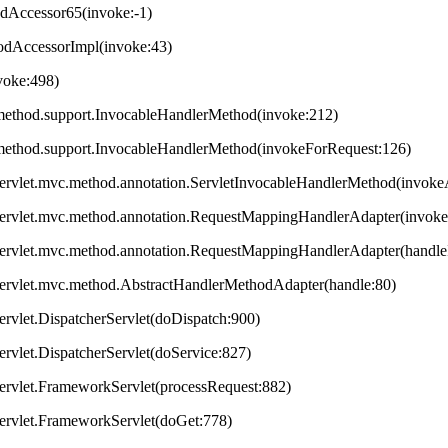
odAccessor65(invoke:-1)
hodAccessorImpl(invoke:43)
nvoke:498)
method.support.InvocableHandlerMethod(invoke:212)
method.support.InvocableHandlerMethod(invokeForRequest:126)
servlet.mvc.method.annotation.ServletInvocableHandlerMethod(invok
servlet.mvc.method.annotation.RequestMappingHandlerAdapter(invok
servlet.mvc.method.annotation.RequestMappingHandlerAdapter(handleI
servlet.mvc.method.AbstractHandlerMethodAdapter(handle:80)
ervlet.DispatcherServlet(doDispatch:900)
ervlet.DispatcherServlet(doService:827)
ervlet.FrameworkServlet(processRequest:882)
servlet.FrameworkServlet(doGet:778)