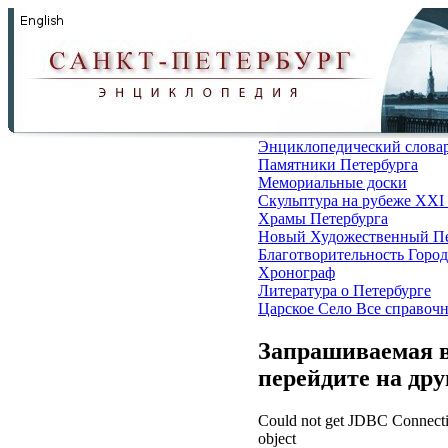
Энциклопедический слова
Памятники Петербурга
Мемориальные доски
Скульптура на рубеже XXI
Храмы Петербурга
Новый Художественный Пе
Благотворительность
Город
Хронограф
Литература о Петербурге
Царское Село
Все справоч
Запрашиваемая в
перейдите на др
Could not get JDBC Connectio
object