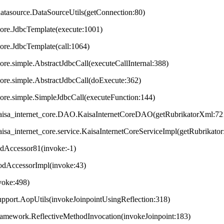
datasource.DataSourceUtils(getConnection:80)
core.JdbcTemplate(execute:1001)
core.JdbcTemplate(call:1064)
ore.simple.AbstractJdbcCall(executeCallInternal:388)
core.simple.AbstractJdbcCall(doExecute:362)
core.simple.SimpleJdbcCall(executeFunction:144)
t.kaisa_internet_core.DAO.KaisaInternetCoreDAO(getRubrikatorXml:72
.kaisa_internet_core.service.KaisaInternetCoreServiceImpl(getRubrikator
odAccessor81(invoke:-1)
hodAccessorImpl(invoke:43)
nvoke:498)
upport.AopUtils(invokeJoinpointUsingReflection:318)
framework.ReflectiveMethodInvocation(invokeJoinpoint:183)