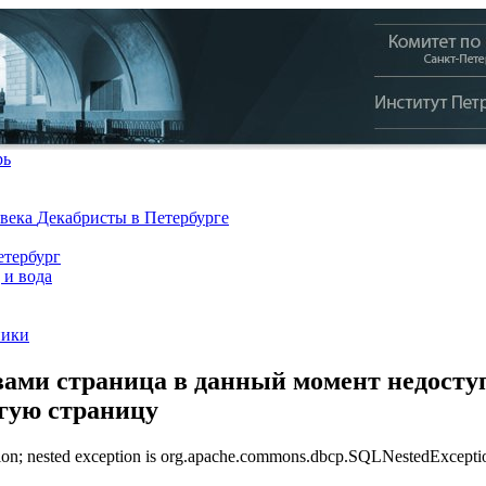
рь
 века
Декабристы в Петербурге
тербург
 и вода
ники
ами страница в данный момент недоступ
угую страницу
n; nested exception is org.apache.commons.dbcp.SQLNestedException: 