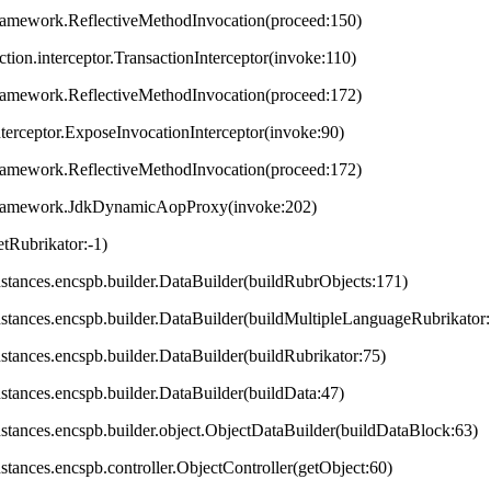
framework.ReflectiveMethodInvocation(proceed:150)
ction.interceptor.TransactionInterceptor(invoke:110)
framework.ReflectiveMethodInvocation(proceed:172)
terceptor.ExposeInvocationInterceptor(invoke:90)
framework.ReflectiveMethodInvocation(proceed:172)
.framework.JdkDynamicAopProxy(invoke:202)
tRubrikator:-1)
.instances.encspb.builder.DataBuilder(buildRubrObjects:171)
.instances.encspb.builder.DataBuilder(buildMultipleLanguageRubrikator
instances.encspb.builder.DataBuilder(buildRubrikator:75)
instances.encspb.builder.DataBuilder(buildData:47)
.instances.encspb.builder.object.ObjectDataBuilder(buildDataBlock:63)
instances.encspb.controller.ObjectController(getObject:60)