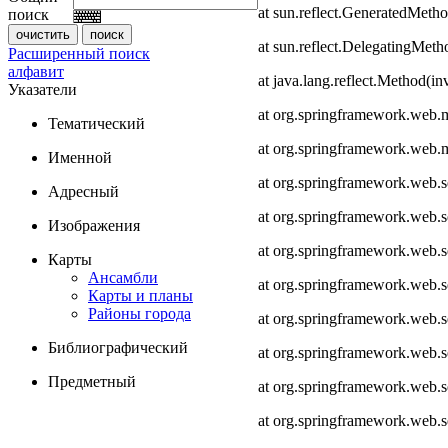
at sun.reflect.GeneratedMeth
поиск
at sun.reflect.DelegatingMet
Расширенный поиск
алфавит
at java.lang.reflect.Method(i
Указатели
at org.springframework.web.
Тематический
at org.springframework.web.
Именной
at org.springframework.web.
Адресный
at org.springframework.web.
Изображения
at org.springframework.web.
Карты
Ансамбли
at org.springframework.web.
Карты и планы
Районы города
at org.springframework.web.s
Библиографический
at org.springframework.web.s
Предметный
at org.springframework.web.s
at org.springframework.web.