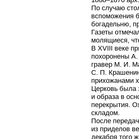
По случаю сто
вспоможения б
богадельню, п
Газеты отмечал
молящиеся, чт
В XVIII веке 
похоронены А. 
гравер М. И. М
С. П. Крашенин
прихожанами х
Церковь была 
и образа в ос
перекрытия. О
складом.
После передач
из приделов ве
декабря того ж