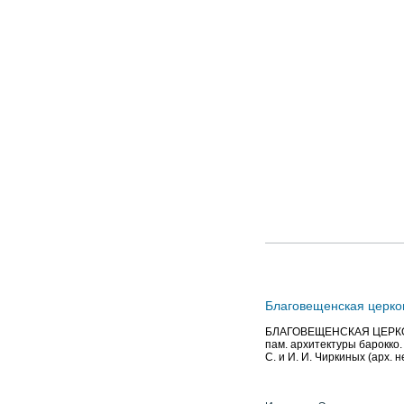
Благовещенская церков
БЛАГОВЕЩЕНСКАЯ ЦЕРКОВЬ,
пам. архитектуры барокко.
С. и И. И. Чиркиных (арх. н