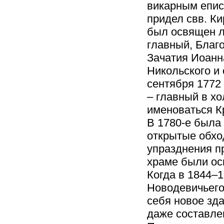
викарным епис
придел свв. Ки
был освящен л
главный, Благ
Зачатия Иоанна
Никольского и 
сентября 1772
– главный в х
именоваться К
В 1780-е была
открытые обхо
упразднения п
храме были ос
Когда в 1844–
Новодевичьего
себя новое зда
даже составлен