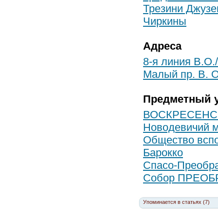
Трезини Джузе
Чиркины
Адреса
8-я линия В.О.
Малый пр. В. О
Предметный у
ВОСКРЕСЕНС
Новодевичий 
Общество всп
Барокко
Спасо-Преобр
Собор ПРЕОБ
Упоминается в статьях (7)