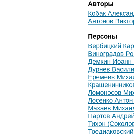
Авторы
Кобак Алексан
Антонов Викто
Персоны
Вербицкий Кар
Виноградов Р
Демкин Иоанн
Дурнев Васили
Еремеев Миха
Крашенинников
Ломоносов Ми
Лосенко Антон
Махаев Михаи
Нартов Андрей
Тихон (Соколов
Тредиаковский