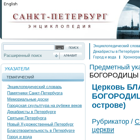
Энциклопедический слов
Декабристы в Петербурге
Расширенный поиск
АЛФАВИТ
Город и вода
Хроногр
Предметный ук
УКАЗАТЕЛИ
БОГОРОДИЦЫ (н
ТЕМАТИЧЕСКИЙ
Церковь Б
Энциклопедический словарь
Памятники Санкт-Петербурга
БОГОРОДИЦ
Мемориальные доски
острове)
Городская скульптура на рубеже веков
Декабристы в Петербурге
Святыни Петербурга
Рубрикатор /
С
Новый Художественный Петербург
церкви
Благотворительность в Петербурге
Город и вода