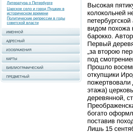
Литература о Петербурге
Высокая пятик
Царское село и город Пушкин в
колокольней н
историческом времени
Политические репрессии в годы
петербургской
советской власти
видом похожа 
ИМЕННОЙ
барокко. Автор
АДРЕСНЫЙ
Первый деревя
„за второю пе
ИЗОБРАЖЕНИЯ
под смотрение
КАРТЫ
Прошло восемь
БИБЛИОГРАФИЧЕСКИЙ
откупщики Иро
ПРЕДМЕТНЫЙ
пожертвовали д
этажа) церковь
деревянной, ст
Преображенска
богато оформл
поставив похо
Лишь 15 сентя