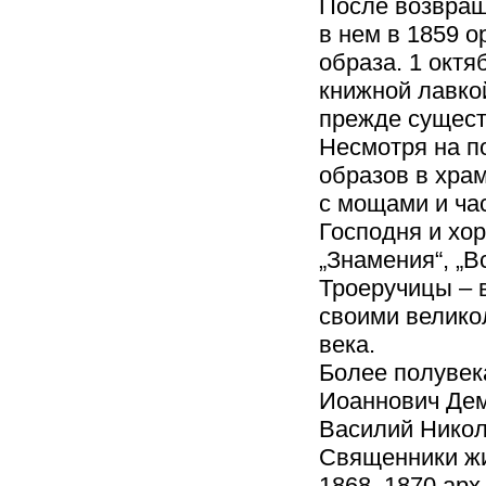
После возвращ
в нем в 1859 
образа. 1 октя
книжной лавко
прежде сущес
Несмотря на п
образов в хра
с мощами и ча
Господня и хо
„Знамения“, „В
Троеручицы – в
своими велико
века.
Более полувека
Иоаннович Дем
Василий Никол
Священники жи
1868–1870 арх.