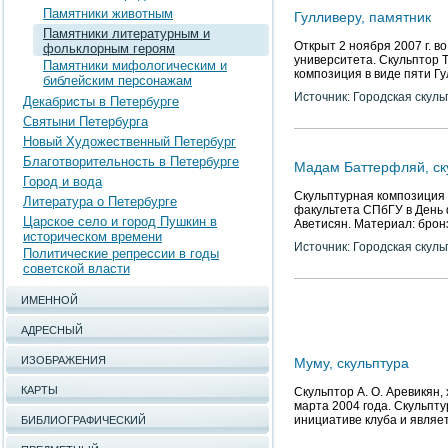
Памятники животным
Гулливеру, памятник
Памятники литературным и
Открыт 2 ноября 2007 г. в
фольклорным героям
университета. Скульптор 
Памятники мифологическим и
композиция в виде пяти Г
библейским персонажам
Источник: Городская скуль
Декабристы в Петербурге
Святыни Петербурга
Новый Художественный Петербург
Благотворительность в Петербурге
Мадам Баттерфляй, ск
Город и вода
Скульптурная композиция
Литература о Петербурге
факультета СПбГУ в День 
Царское село и город Пушкин в
Аветисян. Материал: бронз
историческом времени
Источник: Городская скуль
Политические репрессии в годы
советской власти
ИМЕННОЙ
АДРЕСНЫЙ
ИЗОБРАЖЕНИЯ
Муму, скульптура
КАРТЫ
Скульптор А. О. Аревикян
марта 2004 года. Скульпту
инициативе клуба и являе
БИБЛИОГРАФИЧЕСКИЙ