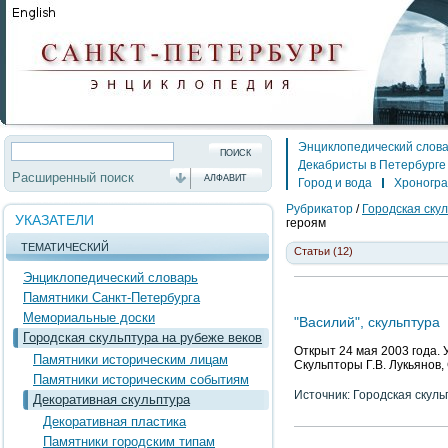
Энциклопедический слов
Декабристы в Петербурге
Расширенный поиск
АЛФАВИТ
Город и вода
Хроногр
Рубрикатор
/
Городская скул
УКАЗАТЕЛИ
героям
ТЕМАТИЧЕСКИЙ
Статьи (12)
Энциклопедический словарь
Памятники Санкт-Петербурга
Мемориальные доски
"Василий", скульптура
Городская скульптура на рубеже веков
Открыт 24 мая 2003 года. 
Памятники историческим лицам
Скульпторы Г.В. Лукьянов,
Памятники историческим событиям
Источник: Городская скуль
Декоративная скульптура
Декоративная пластика
Памятники городским типам