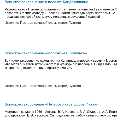
Воинское захоронение в поселке Кондакопшино
Расположено в Пушкинском административном районе, на 12 километре Ки
повороте к госплемзаводу «Лесное». Памятник создан архитектором П. А.
представляет собой скульптуру женщины с опущенной головой
Источник: Пантеон воинской славы (город Пушкин)
Воинское захоронение «Московская Славянка»
Воинское захоронение находится на Колпинском шоссе, у деревни Москов
Является объектом исторического и культурного наследия. Общая площад
метра. Представляет собой братскую могилу
Источник: Пантеон воинской славы (город Пушкин)
Воинское захоронение «Петербургское шоссе, 4-й км»
Мемориал создан в 1966 г. Авторы: В. А. Неверов, В. А. Сидоров, Ф. А. Енике
Е. Сыроежкин, Е. В. Черкасов. Он представляет собой стелу из черного мр