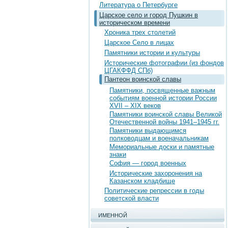
Литература о Петербурге
Царское село и город Пушкин в
историческом времени
Хроника трех столетий
Царское Село в лицах
Памятники истории и культуры
Исторические фотографии (из фондов
ЦГАКФФД СПб)
Пантеон воинской славы
Памятники, посвященные важным
событиям военной истории России
XVII – XIX веков
Памятники воинской славы Великой
Отечественной войны 1941–1945 гг.
Памятники выдающимся
полководцам и военачальникам
Мемориальные доски и памятные
знаки
София — город военных
Исторические захоронения на
Казанском кладбище
Политические репрессии в годы
советской власти
ИМЕННОЙ