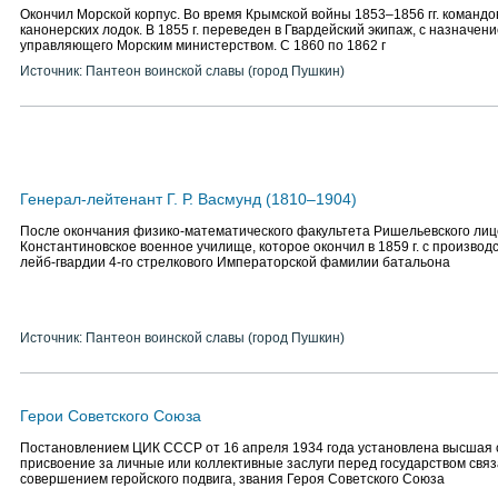
Окончил Морской корпус. Во время Крымской войны 1853–1856 гг. команд
канонерских лодок. В 1855 г. переведен в Гвардейский экипаж, с назначе
управляющего Морским министерством. С 1860 по 1862 г
Источник: Пантеон воинской славы (город Пушкин)
Генерал-лейтенант Г. Р. Васмунд (1810–1904)
После окончания физико-математического факультета Ришельевского лиц
Константиновское военное училище, которое окончил в 1859 г. с произво
лейб-гвардии 4-го стрелкового Императорской фамилии батальона
Источник: Пантеон воинской славы (город Пушкин)
Герои Советского Союза
Постановлением ЦИК СССР от 16 апреля 1934 года установлена высшая 
присвоение за личные или коллективные заслуги перед государством свя
совершением геройского подвига, звания Героя Советского Союза