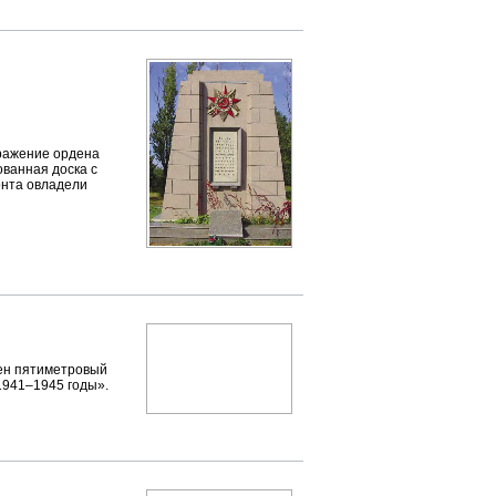
бражение ордена
ванная доска с
онта овладели
лен пятиметровый
1941–1945 годы».