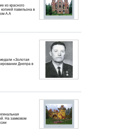
ие из красного
й копией павильона в
ом А.А
 медали «Золотая
рсировании Днепра в
ригинальная
ой. На замковом
ссии