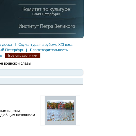
 доски
Скульптура на рубеже XXI века
ый Петербург
Благотворительность
ло
Все справочники
н воинской славы
ным парком,
од общим названием