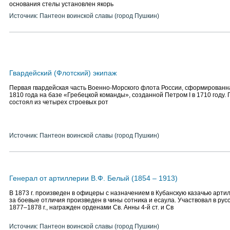
основания стелы установлен якорь
Источник: Пантеон воинской славы (город Пушкин)
Гвардейский (Флотский) экипаж
Первая гвардейская часть Военно-Морского флота России, сформированн
1810 года на базе «Гребецкой команды», созданной Петром I в 1710 году.
состоял из четырех строевых рот
Источник: Пантеон воинской славы (город Пушкин)
Генерал от артиллерии В.Ф. Белый (1854 – 1913)
В 1873 г. произведен в офицеры с назначением в Кубанскую казачью арти
за боевые отличия произведен в чины сотника и есаула. Участвовал в рус
1877–1878 г., награжден орденами Св. Анны 4-й ст. и Св
Источник: Пантеон воинской славы (город Пушкин)