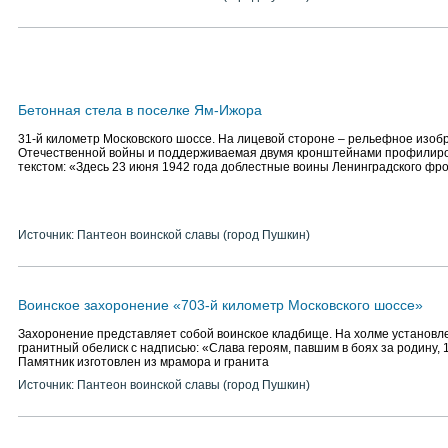
Бетонная стела в поселке Ям-Ижора
31-й километр Московского шоссе. На лицевой стороне – рельефное изо
Отечественной войны и поддерживаемая двумя кронштейнами профилиро
текстом: «Здесь 23 июня 1942 года доблестные воины Ленинградского фр
Источник: Пантеон воинской славы (город Пушкин)
Воинское захоронение «703-й километр Московского шоссе»
Захоронение представляет собой воинское кладбище. На холме установ
гранитный обелиск с надписью: «Слава героям, павшим в боях за родину, 
Памятник изготовлен из мрамора и гранита
Источник: Пантеон воинской славы (город Пушкин)