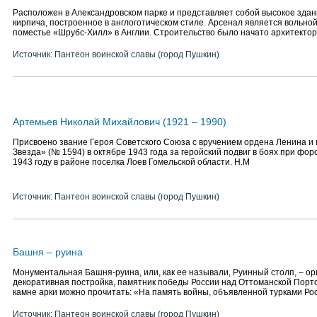
Расположен в Александровском парке и представляет собой высокое здан
кирпича, построенное в англоготическом стиле. Арсенал является вольно
поместье «Шрубс-Хилл» в Англии. Строительство было начато архитектор
Источник: Пантеон воинской славы (город Пушкин)
Артемьев Николай Михайлович (1921 – 1990)
Присвоено звание Героя Советского Союза с вручением ордена Ленина и
Звезда» (№ 1594) в октябре 1943 года за геройский подвиг в боях при фо
1943 году в районе поселка Лоев Гомельской области. Н.М
Источник: Пантеон воинской славы (город Пушкин)
Башня – руина
Монументальная Башня-руина, или, как ее называли, Руинный столп, – о
декоративная постройка, памятник победы России над Оттоманской Порт
камне арки можно прочитать: «На память войны, объявленной турками Ро
Источник: Пантеон воинской славы (город Пушкин)