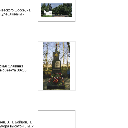
евского шоссе, на
 Кулебякиным и
ская Славянка.
ь объекта 30х30
ев, В. П. Бойцов, П.
амора высотой 3 м. У