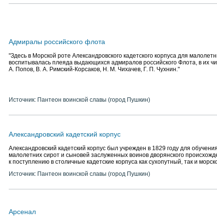
Адмиралы российского флота
"Здесь в Морской роте Александровского кадетского корпуса для малолетних
воспитывалась плеяда выдающихся адмиралов российского Флота, в их числ
А. Попов, В. А. Римский-Корсаков, Н. М. Чихачев, Г. П. Чухнин."
Источник: Пантеон воинской славы (город Пушкин)
Александровский кадетский корпус
Александровский кадетский корпус был учрежден в 1829 году для обучени
малолетних сирот и сыновей заслуженных воинов дворянского происхожде
к поступлению в столичные кадетские корпуса как сухопутный, так и морск
Источник: Пантеон воинской славы (город Пушкин)
Арсенал