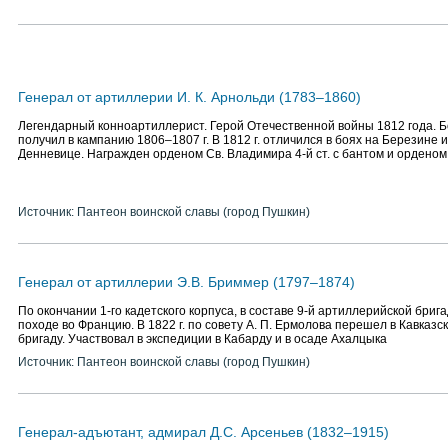
Генерал от артиллерии И. К. Арнольди (1783–1860)
Легендарный конноартиллерист. Герой Отечественной войны 1812 года. 
получил в кампанию 1806–1807 г. В 1812 г. отличился в боях на Березине 
Денневице. Награжден орденом Св. Владимира 4-й ст. с бантом и орденом
Источник: Пантеон воинской славы (город Пушкин)
Генерал от артиллерии Э.В. Бриммер (1797–1874)
По окончании 1-го кадетского корпуса, в составе 9-й артиллерийской бриг
походе во Францию. В 1822 г. по совету А. П. Ермолова перешел в Кавказ
бригаду. Участвовал в экспедиции в Кабарду и в осаде Ахалцыка
Источник: Пантеон воинской славы (город Пушкин)
Генерал-адъютант, адмирал Д.С. Арсеньев (1832–1915)