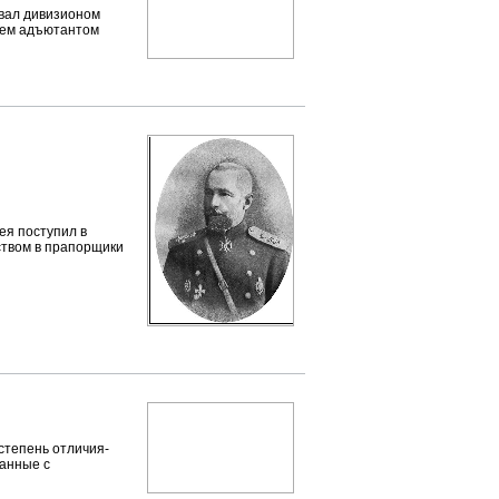
овал дивизионом
нием адъютантом
ея поступил в
дством в прапорщики
степень отличия-
занные с