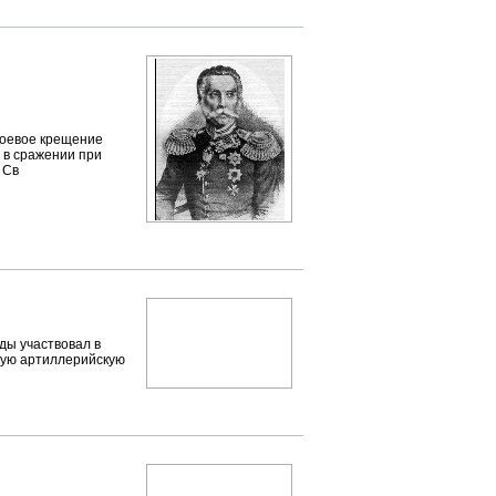
Боевое крещение
и в сражении при
 Св
ады участвовал в
скую артиллерийскую