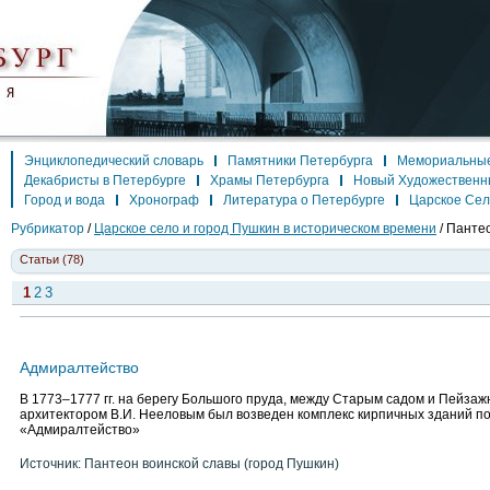
Энциклопедический словарь
Памятники Петербурга
Мемориальные
Декабристы в Петербурге
Храмы Петербурга
Новый Художественн
Город и вода
Хронограф
Литература о Петербурге
Царское Се
Рубрикатор
/
Царское село и город Пушкин в историческом времени
/
Пантео
Статьи (78)
1
2
3
Адмиралтейство
В 1773–1777 гг. на берегу Большого пруда, между Старым садом и Пейзаж
архитектором В.И. Нееловым был возведен комплекс кирпичных зданий п
«Адмиралтейство»
Источник: Пантеон воинской славы (город Пушкин)