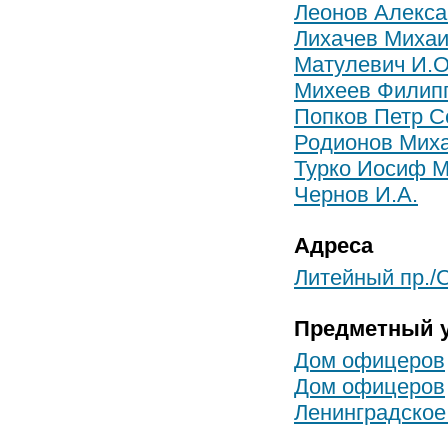
Леонов Алекса
Лихачев Миха
Матулевич И.О
Михеев Филип
Попков Петр С
Родионов Мих
Турко Иосиф 
Чернов И.А.
Адреса
Литейный пр./С
Предметный у
Дом офицеров
Дом офицеров
Ленинградское 