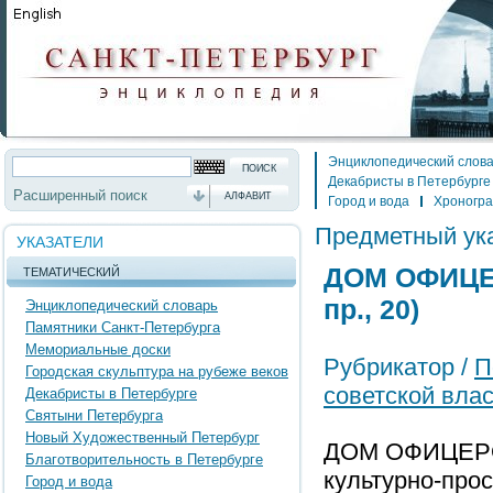
Энциклопедический слов
Декабристы в Петербурге
Расширенный поиск
АЛФАВИТ
Город и вода
Хроногр
Предметный ук
УКАЗАТЕЛИ
ДОМ ОФИЦЕ
ТЕМАТИЧЕСКИЙ
пр., 20)
Энциклопедический словарь
Памятники Санкт-Петербурга
Мемориальные доски
Рубрикатор /
П
Городская скульптура на рубеже веков
советской вла
Декабристы в Петербурге
Святыни Петербурга
Новый Художественный Петербург
ДОМ ОФИЦЕРОВ 
Благотворительность в Петербурге
культурно-про
Город и вода