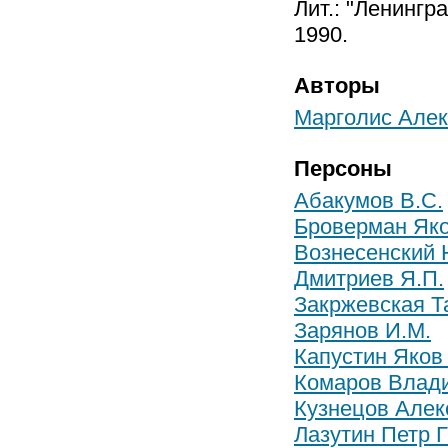
Лит.: "Ленингра
1990.
Авторы
Марголис Алек
Персоны
Абакумов В.С.
Броверман Як
Вознесенский 
Дмитриев Я.П.
Закржевская Т
Зарянов И.М.
Капустин Яков
Комаров Влад
Кузнецов Алек
Лазутин Петр 