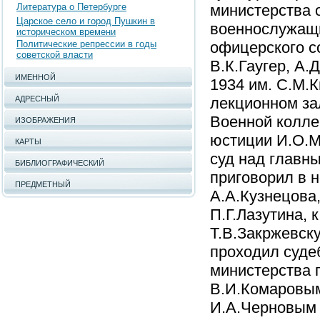
Литература о Петербурге
министерства 
Царское село и город Пушкин в
военнослужащи
историческом времени
Политические репрессии в годы
офицерского со
советской власти
В.К.Гаугер, А.
ИМЕННОЙ
1934 им. С.М.К
АДРЕСНЫЙ
лекционном за
Военной колле
ИЗОБРАЖЕНИЯ
юстиции И.О.М
КАРТЫ
суд над главн
БИБЛИОГРАФИЧЕСКИЙ
приговорил в н
ПРЕДМЕТНЫЙ
А.А.Кузнецова
П.Г.Лазутина, 
Т.В.Закржевску
проходил суде
министерства 
В.И.Комаровым
И.А.Черновым 