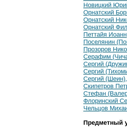
Новицкий Юри
Орнатский Бо
Орнатский Ни
Орнатский Фи
Петтайя Иоанн
Поселянин (По
Прозоров Ник
Серафим (Чича
Сергий (Дружин
Сергий (Тихоми
Сергий (Шеин)
Скипетров Пет
Стефан (Валер
Флоринский Се
Чельцов Михаи
Предметный у