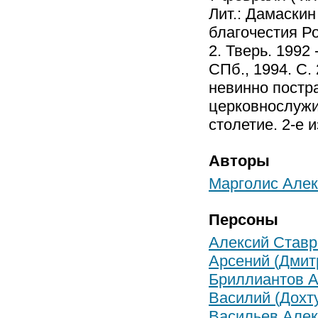
Лит.: Дамаскин
благочестия Ро
2. Тверь. 1992
СПб., 1994. С.
невинно постр
церковнослужи
столетие. 2-е и
Авторы
Марголис Алек
Персоны
Алексий Ставр
Арсений (Дмит
Бриллиантов А
Василий (Дохту
Васильев Алек