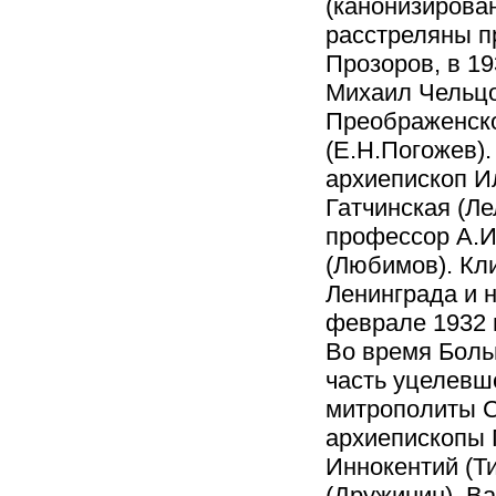
(канонизирова
расстреляны п
Прозоров, в 19
Михаил Чельцов
Преображенско
(Е.Н.Погожев).
архиепископ И
Гатчинская (Ле
профессор А.И
(Любимов). Кл
Ленинграда и 
феврале 1932 
Во время Боль
часть уцелевш
митрополиты С
архиепископы Г
Иннокентий (Ти
(Дружинин), Ва