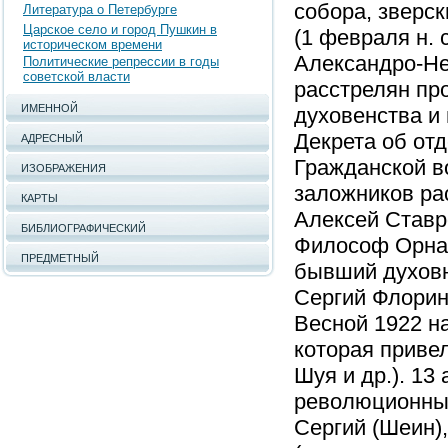
собора, зверск
Литература о Петербурге
Царское село и город Пушкин в
(1 февраля н. 
историческом времени
Александро-Не
Политические репрессии в годы
советской власти
расстрелян пр
ИМЕННОЙ
духовенства и 
Декрета об отд
АДРЕСНЫЙ
Гражданской во
ИЗОБРАЖЕНИЯ
заложников ра
КАРТЫ
Алексей Ставр
БИБЛИОГРАФИЧЕСКИЙ
Философ Орнат
ПРЕДМЕТНЫЙ
бывший духовн
Сергий Флорин
Весной 1922 н
которая приве
Шуя и др.). 13
революционны
Сергий (Шеин)