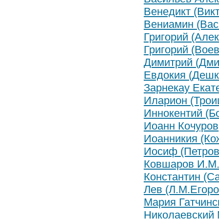
Венедикт (Вик
Вениамин (Вас
Григорий (Але
Григорий (Воев
Димитрий (Дми
Евдокия (Дешк
Зарнекау Екат
Иларион (Трои
Иннокентий (Б
Иоанн Кочуров
Иоанникия (Ко
Иосиф (Петров
Ковшаров И.М
Константин (С
Лев (Л.М.Егоро
Мария Гатчинс
Николаевский 