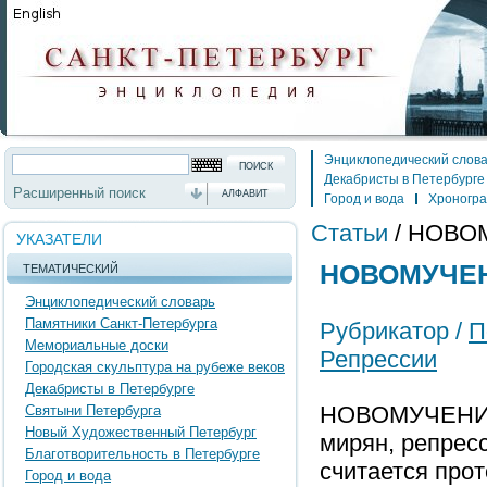
Энциклопедический слов
Декабристы в Петербурге
Расширенный поиск
АЛФАВИТ
Город и вода
Хроногр
Статьи
/
НОВО
УКАЗАТЕЛИ
НОВОМУЧЕ
ТЕМАТИЧЕСКИЙ
Энциклопедический словарь
Памятники Санкт-Петербурга
Рубрикатор /
П
Мемориальные доски
Репрессии
Городская скульптура на рубеже веков
Декабристы в Петербурге
НОВОМУЧЕНИКИ
Святыни Петербурга
Новый Художественный Петербург
мирян, репрес
Благотворительность в Петербурге
считается про
Город и вода