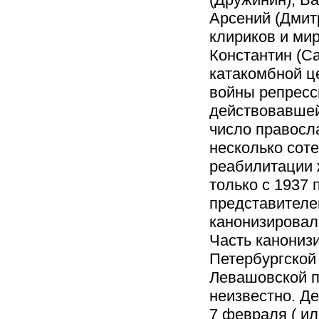
Арсений (Дмит
клириков и ми
Константин (С
катакомбной ц
войны репресси
действовавшей
число правосл
несколько сот
реабилитации 
только с 1937 
представителе
канонизировал
Часть канониз
Петербургской
Левашовской п
неизвестно. Де
7 февраля ( ил